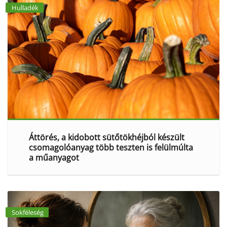
Hulladék
Áttörés, a kidobott sütőtökhéjból készült
csomagolóanyag több teszten is felülmúlta
a műanyagot
Sokféleség