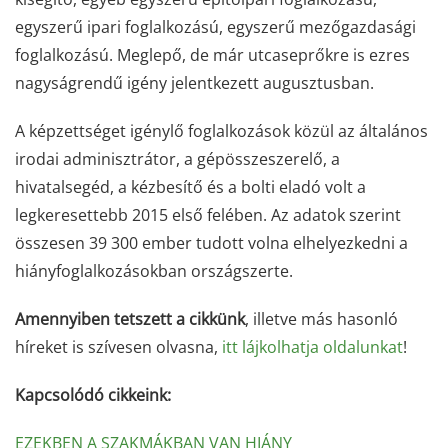
egyszerű ipari foglalkozású, egyszerű mezőgazdasági
foglalkozású. Meglepő, de már utcaseprőkre is ezres
nagyságrendű igény jelentkezett augusztusban.
A képzettséget igénylő foglalkozások közül az általános
irodai adminisztrátor, a gépösszeszerelő, a
hivatalsegéd, a kézbesítő és a bolti eladó volt a
legkeresettebb 2015 első felében. Az adatok szerint
összesen 39 300 ember tudott volna elhelyezkedni a
hiányfoglalkozásokban országszerte.
Amennyiben tetszett a cikkünk
, illetve más hasonló
híreket is szívesen olvasna,
itt lájkolhatja oldalunkat
!
Kapcsolódó cikkeink:
EZEKBEN A SZAKMÁKBAN VAN HIÁNY