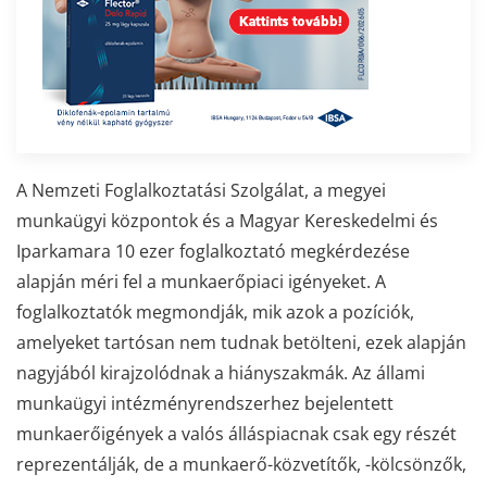
A Nemzeti Foglalkoztatási Szolgálat, a megyei
munkaügyi központok és a Magyar Kereskedelmi és
Iparkamara 10 ezer foglalkoztató megkérdezése
alapján méri fel a munkaerőpiaci igényeket. A
foglalkoztatók megmondják, mik azok a pozíciók,
amelyeket tartósan nem tudnak betölteni, ezek alapján
nagyjából kirajzolódnak a hiányszakmák. Az állami
munkaügyi intézményrendszerhez bejelentett
munkaerőigények a valós álláspiacnak csak egy részét
reprezentálják, de a munkaerő-közvetítők, -kölcsönzők,