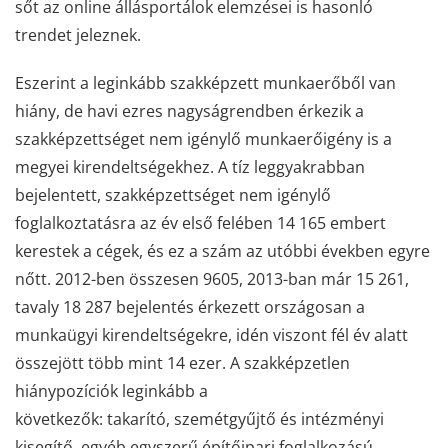
sőt az online állásportálok elemzései is hasonló
trendet jeleznek.
Eszerint a leginkább szakképzett munkaerőből van
hiány, de havi ezres nagyságrendben érkezik a
szakképzettséget nem igénylő munkaerőigény is a
megyei kirendeltségekhez. A tíz leggyakrabban
bejelentett, szakképzettséget nem igénylő
foglalkoztatásra az év első felében 14 165 embert
kerestek a cégek, és ez a szám az utóbbi években egyre
nőtt. 2012-ben összesen 9605, 2013-ban már 15 261,
tavaly 18 287 bejelentés érkezett országosan a
munkaügyi kirendeltségekre, idén viszont fél év alatt
összejött több mint 14 ezer. A szakképzetlen
hiánypozíciók leginkább a
következők: takarító, szemétgyűjtő és intézményi
kisegítő, egyéb egyszerű építőipari foglalkozású,