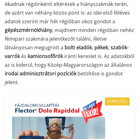
Akadnak régiónkénti eltérések a hiányszakmák terén,
de azért van néhány közös pont is: az idei első féléves
adatok szerint már hét régióban okoz gondot a
gépészmérnökhiány
, majdnem minden régióban nehéz
fémipari szakmára jelentkezőt találni, illetve
látványosan megugrott a
bolti eladók
,
pékek
,
szabók-
varrók
és
kamionsofőrök
iránti kereslet is. Az adatokból
az is kiderül, hogy Közép-Magyarországon az általános
irodai adminisztrátori pozíciók
betöltése is gondot
jelent.
HIRDETÉS