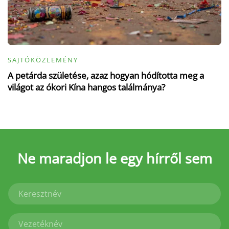
SAJTÓKÖZLEMÉNY
A petárda születése, azaz hogyan hódította meg a
világot az ókori Kína hangos találmánya?
Ne maradjon le
egy hírről sem