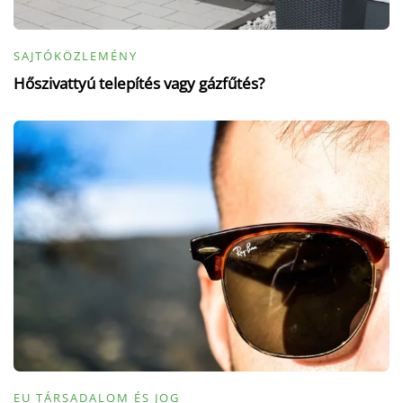
SAJTÓKÖZLEMÉNY
Hőszivattyú telepítés vagy gázfűtés?
EU TÁRSADALOM ÉS JOG