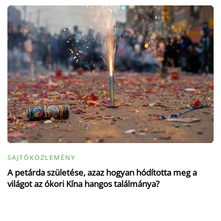
SAJTÓKÖZLEMÉNY
A petárda születése, azaz hogyan hódította meg a
világot az ókori Kína hangos találmánya?