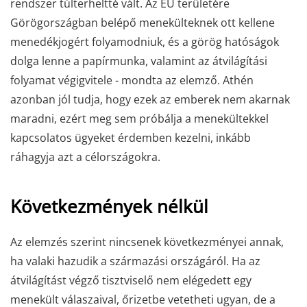
rendszer túlterheltté vált. Az EU területére
Görögországban belépő menekülteknek ott kellene
menedékjogért folyamodniuk, és a görög hatóságok
dolga lenne a papírmunka, valamint az átvilágítási
folyamat végigvitele - mondta az elemző. Athén
azonban jól tudja, hogy ezek az emberek nem akarnak
maradni, ezért meg sem próbálja a menekültekkel
kapcsolatos ügyeket érdemben kezelni, inkább
ráhagyja azt a célországokra.
Következmények nélkül
Az elemzés szerint nincsenek következményei annak,
ha valaki hazudik a származási országáról. Ha az
átvilágítást végző tisztviselő nem elégedett egy
menekült válaszaival, őrizetbe vetetheti ugyan, de a