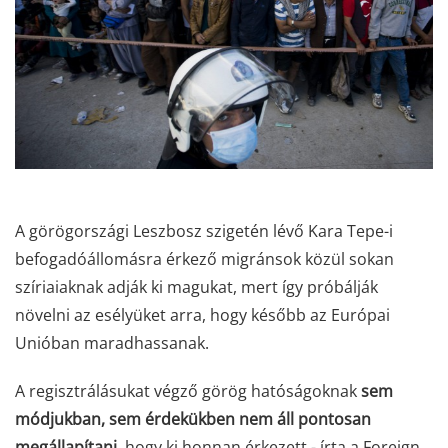
A görögországi Leszbosz szigetén lévő Kara Tepe-i
befogadóállomásra érkező migránsok közül sokan
szíriaiaknak adják ki magukat, mert így próbálják
növelni az esélyüket arra, hogy később az Európai
Unióban maradhassanak.
A regisztrálásukat végző görög hatóságoknak
sem
módjukban, sem érdekükben nem áll pontosan
megállapítani
, hogy ki honnan érkezett - írta a Foreign