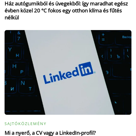
Ház autógumikból és üvegekből: így maradhat egész
évben közel 20 °C fokos egy otthon klíma és fűtés
nélkül
SAJTÓKÖZLEMÉNY
Mi a nyerő, a CV vagy a LinkedIn-profil?