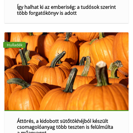
Így halhat ki az emberiség: a tudósok szerint
több forgatókönyv is adott
Hulladék
Áttörés, a kidobott sütőtökhéjból készült
csomagolóanyag több teszten is felülmúlta
a műanyagot