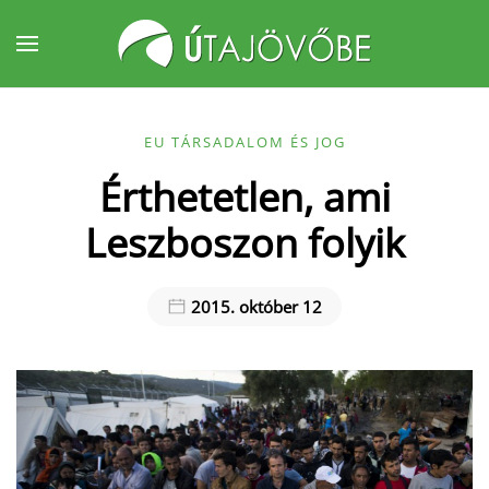
Fő tartalom átugrása
EU TÁRSADALOM ÉS JOG
Érthetetlen, ami
Leszboszon folyik
2015. október 12