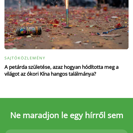
SAJTÓKÖZLEMÉNY
A petárda születése, azaz hogyan hódította meg a
világot az ókori Kína hangos találmánya?
Ne maradjon le
egy hírről sem