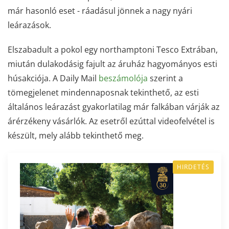
már hasonló eset - ráadásul jönnek a nagy nyári
leárazások.
Elszabadult a pokol egy northamptoni Tesco Extrában,
miután dulakodásig fajult az áruház hagyományos esti
húsakciója. A Daily Mail
beszámolója
szerint a
tömegjelenet mindennaposnak tekinthető, az esti
általános leárazást gyakorlatilag már falkában várják az
árérzékeny vásárlók. Az esetről ezúttal videofelvétel is
készült, mely alább tekinthető meg.
HIRDETÉS