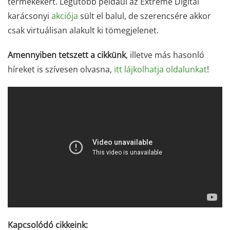
termékekért. Legutóbb például az Extreme Digital
karácsonyi
akciója
sült el balul, de szerencsére akkor
csak virtuálisan alakult ki tömegjelenet.
Amennyiben tetszett a cikkünk
, illetve más hasonló
híreket is szívesen olvasna,
itt lájkolhatja oldalunkat
!
Kapcsolódó cikkeink: