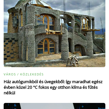
VÁROS / KÖZLEKEDÉS
Ház autógumikból és üvegekből: így maradhat egész
évben közel 20 °C fokos egy otthon klíma és fűtés
nélkül