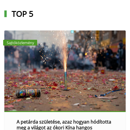
TOP 5
Sajtóközlemény
A petárda születése, azaz hogyan hódította
meg a világot az ókori Kína hangos