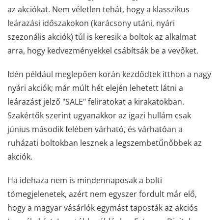
az akciókat. Nem véletlen tehát, hogy a klasszikus
leárazási időszakokon (karácsony utáni, nyári
szezonális akciók) túl is keresik a boltok az alkalmat
arra, hogy kedvezményekkel csábítsák be a vevőket.
Idén például meglepően korán kezdődtek itthon a nagy
nyári akciók; már múlt hét elején lehetett látni a
leárazást jelző "SALE" feliratokat a kirakatokban.
Szakértők szerint ugyanakkor az igazi hullám csak
június második felében várható, és várhatóan a
ruházati boltokban lesznek a legszembetűnőbbek az
akciók.
Ha idehaza nem is mindennaposak a bolti
tömegjelenetek, azért nem egyszer fordult már elő,
hogy a magyar vásárlók egymást taposták az akciós