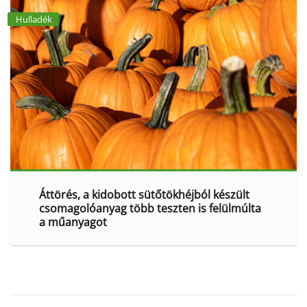
Hulladék
Áttörés, a kidobott sütőtökhéjból készült
csomagolóanyag több teszten is felülmúlta
a műanyagot