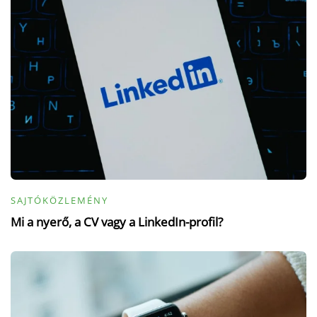
SAJTÓKÖZLEMÉNY
Mi a nyerő, a CV vagy a LinkedIn-profil?