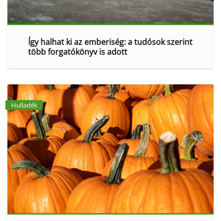
Így halhat ki az emberiség: a tudósok szerint
több forgatókönyv is adott
Hulladék