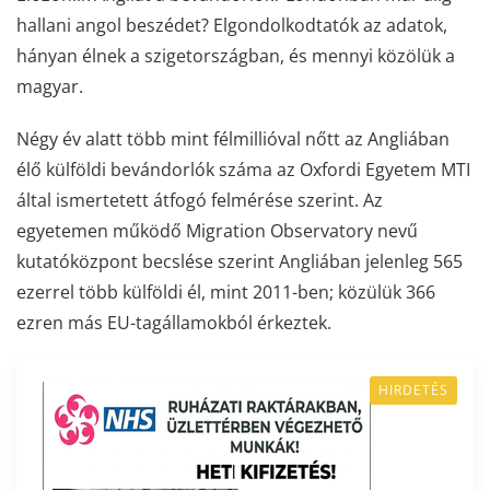
hallani angol beszédet? Elgondolkodtatók az adatok,
hányan élnek a szigetországban, és mennyi közölük a
magyar.
Négy év alatt több mint félmillióval nőtt az Angliában
élő külföldi bevándorlók száma az Oxfordi Egyetem MTI
által ismertetett átfogó felmérése szerint. Az
egyetemen működő Migration Observatory nevű
kutatóközpont becslése szerint Angliában jelenleg 565
ezerrel több külföldi él, mint 2011-ben; közülük 366
ezren más EU-tagállamokból érkeztek.
HIRDETÉS