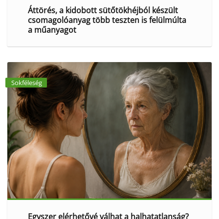
Áttörés, a kidobott sütőtökhéjból készült
csomagolóanyag több teszten is felülmúlta
a műanyagot
Sokféleség
Egyszer elérhetővé válhat a halhatatlanság?