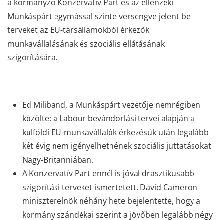
a kormányzó Konzervatív Párt és az ellenzéki
Munkáspárt egymással szinte versengve jelent be
terveket az EU-társállamokból érkezők
munkavállalásának és szociális ellátásának
szigorítására.
Ed Miliband, a Munkáspárt vezetője nemrégiben
közölte: a Labour bevándorlási tervei alapján a
külföldi EU-munkavállalók érkezésük után legalább
két évig nem igényelhetnének szociális juttatásokat
Nagy-Britanniában.
A Konzervatív Párt ennél is jóval drasztikusabb
szigorítási terveket ismertetett. David Cameron
miniszterelnök néhány hete bejelentette, hogy a
kormány szándékai szerint a jövőben legalább négy