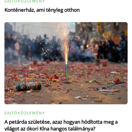
SAJTÓKÖZLEMÉNY
Konténerház, ami tényleg otthon
SAJTÓKÖZLEMÉNY
A petárda születése, azaz hogyan hódította meg a
világot az ókori Kína hangos találmánya?