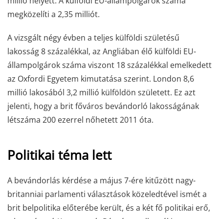
millió helyett. A külföldi EU-állampolgárok száma
megközelíti a 2,35 milliót.
A vizsgált négy évben a teljes külföldi születésű
lakosság 8 százalékkal, az Angliában élő külföldi EU-
állampolgárok száma viszont 18 százalékkal emelkedett
az Oxfordi Egyetem kimutatása szerint. London 8,6
millió lakosából 3,2 millió külföldön született. Ez azt
jelenti, hogy a brit főváros bevándorló lakosságának
létszáma 200 ezerrel nőhetett 2011 óta.
Politikai téma lett
A bevándorlás kérdése a május 7-ére kitűzött nagy-
britanniai parlamenti választások közeledtével ismét a
brit belpolitika előterébe került, és a két fő politikai erő,