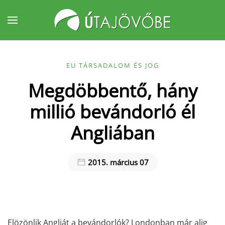
Fő tartalom átugrása
EU TÁRSADALOM ÉS JOG
Megdöbbentő, hány
millió bevándorló él
Angliában
2015. március 07
Elözönlik Angliát a bevándorlók? Londonban már alig