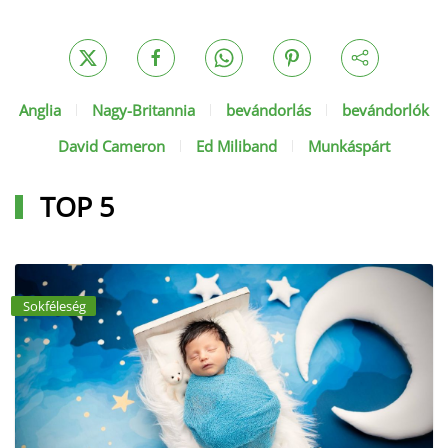
Anglia
Nagy-Britannia
bevándorlás
bevándorlók
David Cameron
Ed Miliband
Munkáspárt
TOP 5
Sokféleség