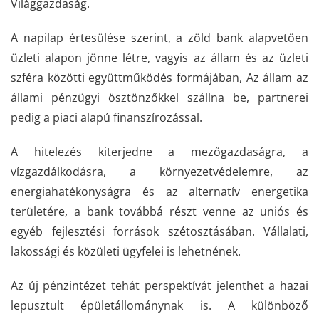
Világgazdaság.
A napilap értesülése szerint, a zöld bank alapvetően
üzleti alapon jönne létre, vagyis az állam és az üzleti
szféra közötti együttműködés formájában, Az állam az
állami pénzügyi ösztönzőkkel szállna be, partnerei
pedig a piaci alapú finanszírozással.
A hitelezés kiterjedne a mezőgazdaságra, a
vízgazdálkodásra, a környezetvédelemre, az
energiahatékonyságra és az alternatív energetika
területére, a bank továbbá részt venne az uniós és
egyéb fejlesztési források szétosztásában. Vállalati,
lakossági és közületi ügyfelei is lehetnének.
Az új pénzintézet tehát perspektívát jelenthet a hazai
lepusztult épületállománynak is. A különböző