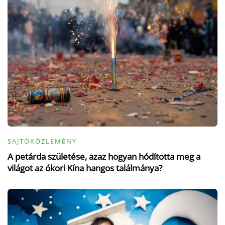
SAJTÓKÖZLEMÉNY
A petárda születése, azaz hogyan hódította meg a
világot az ókori Kína hangos találmánya?