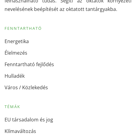
felhasználható tudás. Segíti az oktatók környezeti
nevelésének beépítését az oktatott tantárgyakba.
FENNTARTHATÓ
Energetika
Élelmezés
Fenntartható fejlődés
Hulladék
Város / Közlekedés
TÉMÁK
EU társadalom és jog
Klímaváltozás