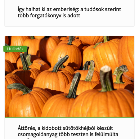
Így halhat ki az emberiség: a tudósok szerint
több forgatókönyv is adott
Hulladék
Áttörés, a kidobott sütőtökhéjból készült
csomagolóanyag több teszten is felülmúlta