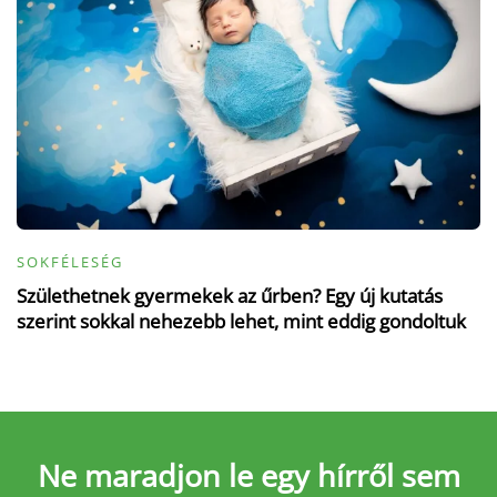
SOKFÉLESÉG
Születhetnek gyermekek az űrben? Egy új kutatás
szerint sokkal nehezebb lehet, mint eddig gondoltuk
Ne maradjon le
egy hírről sem