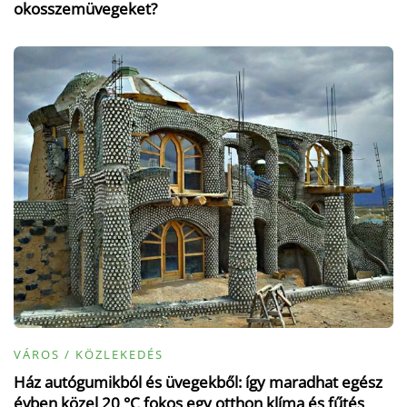
okosszemüvegeket?
VÁROS / KÖZLEKEDÉS
Ház autógumikból és üvegekből: így maradhat egész
évben közel 20 °C fokos egy otthon klíma és fűtés