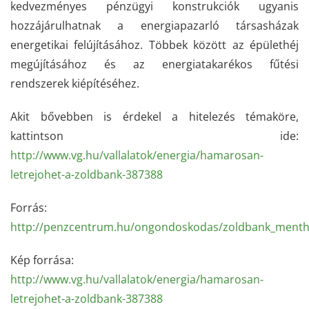
kedvezményes pénzügyi konstrukciók ugyanis
hozzájárulhatnak a energiapazarló társasházak
energetikai felújításához. Többek között az épülethéj
megújításához és az energiatakarékos fűtési
rendszerek kiépítéséhez.
Akit bővebben is érdekel a hitelezés témaköre,
kattintson ide:
http://www.vg.hu/vallalatok/energia/hamarosan-
letrejohet-a-zoldbank-387388
Forrás:
http://penzcentrum.hu/ongondoskodas/zoldbank_menthe
Kép forrása:
http://www.vg.hu/vallalatok/energia/hamarosan-
letrejohet-a-zoldbank-387388