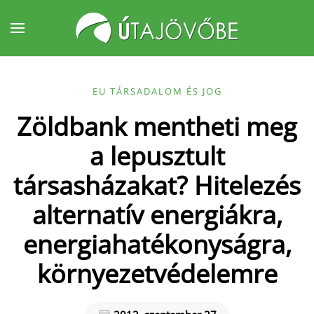
Fő tartalom átugrása
EU TÁRSADALOM ÉS JOG
Zöldbank mentheti meg
a lepusztult
társasházakat? Hitelezés
alternatív energiákra,
energiahatékonyságra,
környezetvédelemre