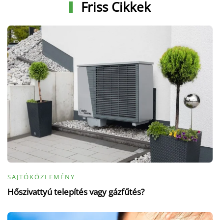
Friss Cikkek
SAJTÓKÖZLEMÉNY
Hőszivattyú telepítés vagy gázfűtés?