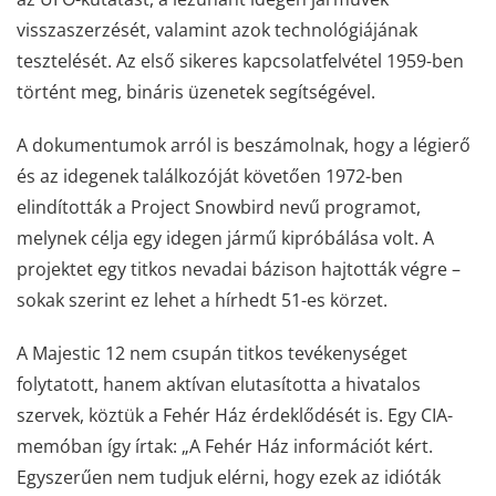
visszaszerzését, valamint azok technológiájának
tesztelését. Az első sikeres kapcsolatfelvétel 1959-ben
történt meg, bináris üzenetek segítségével.
A dokumentumok arról is beszámolnak, hogy a légierő
és az idegenek találkozóját követően 1972-ben
elindították a
Project Snowbird
nevű programot,
melynek célja egy idegen jármű kipróbálása volt. A
projektet egy titkos nevadai bázison hajtották végre –
sokak szerint ez lehet a hírhedt 51-es körzet.
A Majestic 12 nem csupán titkos tevékenységet
folytatott, hanem aktívan elutasította a hivatalos
szervek, köztük a Fehér Ház érdeklődését is. Egy CIA-
memóban így írtak: „A Fehér Ház információt kért.
Egyszerűen nem tudjuk elérni, hogy ezek az idióták