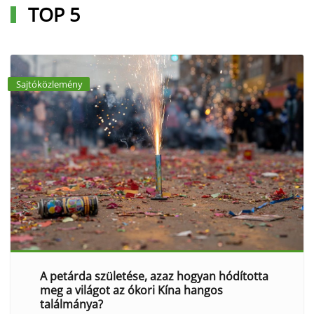
TOP 5
Sajtóközlemény
A petárda születése, azaz hogyan hódította
meg a világot az ókori Kína hangos
találmánya?