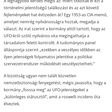
A legnagyobb kérdés mégis az: miért titkolták el ezt a
történelmi jelentőségű találkozást és az azt követő
fejleményeket hat évtizeden át? Egy 1953-as CIA-memó,
amelyet nemrég nyilvánosságra hoztak, megadja a
választ. Az irat szerint a kormány attól tartott, hogy az
UFO-król szóló nyilvános vita megingathatja a
társadalom feletti kontrollt. A tudományos panel
álláspontja szerint „ezekben a veszélyes időkben az
ilyen jelenségek folyamatos jelentése a politikai
szervezetrendszer működését veszélyeztetheti.”
A bizottság ugyan nem talált közvetlen
nemzetbiztonsági fenyegetést, mégis javasolta, hogy a
kormány „fosssa meg” az UFO-jelenségeket a
„különleges státusztól”, amit a roswelli incidens óta
élveztek.