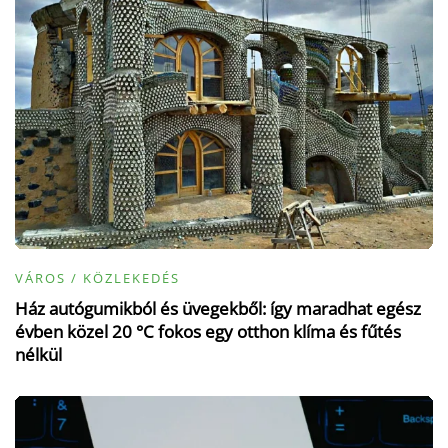
VÁROS / KÖZLEKEDÉS
Ház autógumikból és üvegekből: így maradhat egész
évben közel 20 °C fokos egy otthon klíma és fűtés
nélkül