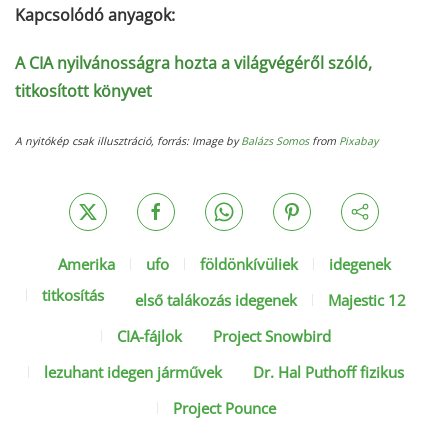
Kapcsolódó anyagok:
A CIA nyilvánosságra hozta a világvégéről szóló,
titkosított könyvet
A nyitókép csak illusztráció, forrás: Image by
Balázs Somos
from
Pixabay
Amerika
ufo
földönkívüliek
idegenek
titkosítás
első talákozás idegenek
Majestic 12
CIA-fájlok
Project Snowbird
lezuhant idegen járművek
Dr. Hal Puthoff fizikus
Project Pounce