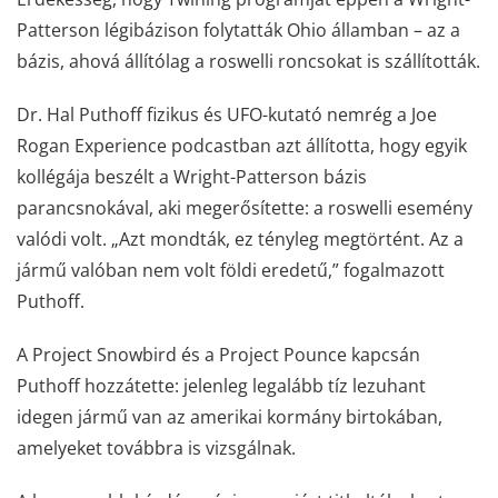
Patterson légibázison folytatták Ohio államban – az a
bázis, ahová állítólag a roswelli roncsokat is szállították.
Dr. Hal Puthoff fizikus és UFO-kutató nemrég a Joe
Rogan Experience podcastban azt állította, hogy egyik
kollégája beszélt a Wright-Patterson bázis
parancsnokával, aki megerősítette: a roswelli esemény
valódi volt. „Azt mondták, ez tényleg megtörtént. Az a
jármű valóban nem volt földi eredetű,” fogalmazott
Puthoff.
A Project Snowbird és a Project Pounce kapcsán
Puthoff hozzátette: jelenleg legalább tíz lezuhant
idegen jármű van az amerikai kormány birtokában,
amelyeket továbbra is vizsgálnak.