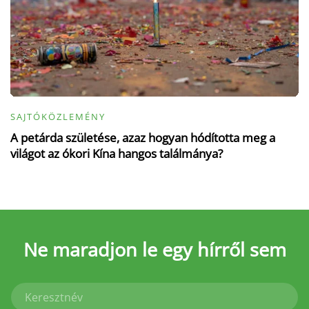
SAJTÓKÖZLEMÉNY
A petárda születése, azaz hogyan hódította meg a
világot az ókori Kína hangos találmánya?
Ne maradjon le
egy hírről sem