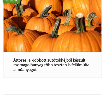
Hulladék
Áttörés, a kidobott sütőtökhéjból készült
csomagolóanyag több teszten is felülmúlta
a műanyagot