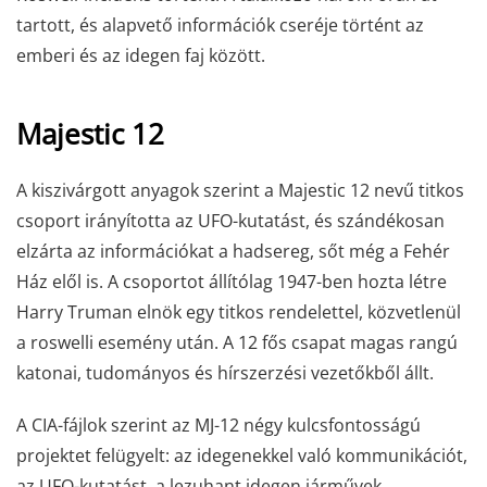
tartott, és alapvető információk cseréje történt az
emberi és az idegen faj között.
Majestic 12
A kiszivárgott anyagok szerint a Majestic 12 nevű titkos
csoport irányította az UFO-kutatást, és szándékosan
elzárta az információkat a hadsereg, sőt még a Fehér
Ház elől is. A csoportot állítólag 1947-ben hozta létre
Harry Truman elnök egy titkos rendelettel, közvetlenül
a roswelli esemény után. A 12 fős csapat magas rangú
katonai, tudományos és hírszerzési vezetőkből állt.
A CIA-fájlok szerint az MJ-12 négy kulcsfontosságú
projektet felügyelt: az idegenekkel való kommunikációt,
az UFO-kutatást, a lezuhant idegen járművek