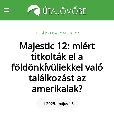
Fő tartalom átugrása
EU TÁRSADALOM ÉS JOG
Majestic 12: miért
titkolták el a
földönkívüliekkel való
találkozást az
amerikaiak?
2025. május 16