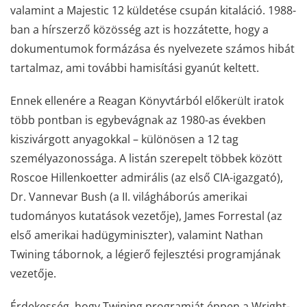
valamint a Majestic 12 küldetése csupán kitaláció. 1988-
ban a hírszerző közösség azt is hozzátette, hogy a
dokumentumok formázása és nyelvezete számos hibát
tartalmaz, ami további hamisítási gyanút keltett.
Ennek ellenére a Reagan Könyvtárból előkerült iratok
több pontban is egybevágnak az 1980-as években
kiszivárgott anyagokkal – különösen a 12 tag
személyazonossága. A listán szerepelt többek között
Roscoe Hillenkoetter admirális (az első CIA-igazgató),
Dr. Vannevar Bush (a II. világháborús amerikai
tudományos kutatások vezetője), James Forrestal (az
első amerikai hadügyminiszter), valamint Nathan
Twining tábornok, a légierő fejlesztési programjának
vezetője.
Érdekesség, hogy Twining programját éppen a Wright-