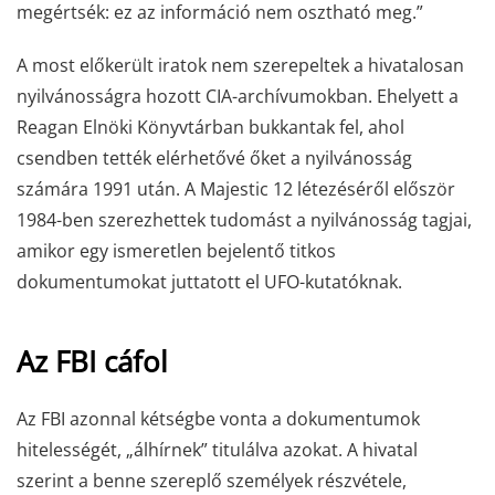
megértsék: ez az információ nem osztható meg.”
A most előkerült iratok nem szerepeltek a hivatalosan
nyilvánosságra hozott CIA-archívumokban. Ehelyett a
Reagan Elnöki Könyvtárban bukkantak fel, ahol
csendben tették elérhetővé őket a nyilvánosság
számára 1991 után. A Majestic 12 létezéséről először
1984-ben szerezhettek tudomást a nyilvánosság tagjai,
amikor egy ismeretlen bejelentő titkos
dokumentumokat juttatott el UFO-kutatóknak.
Az FBI cáfol
Az FBI azonnal kétségbe vonta a dokumentumok
hitelességét, „álhírnek” titulálva azokat. A hivatal
szerint a benne szereplő személyek részvétele,