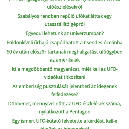
ufóészlelésekről
Szabályos rendben repülő ufókat láttak egy
utasszállító gépről
Egyedül lehetünk az univerzumban?
Földönkívüli űrhajó csapódhatott a Csendes-óceánba
50 év után először tartanak meghallgatást ufóügyben
az amerikaiak
Itt a megdöbbentő magyarázat, miét kell az UFO-
videókat titkosítani
Az emberiség pusztulását jelentheti az idegenek
felfedezése?
Döbbenet, mennyivel nőtt az UFO-észlelések száma,
nyilatkozott a Pentagon
Egy ismert UFO-kutató felvetette a kérdést, kell-e