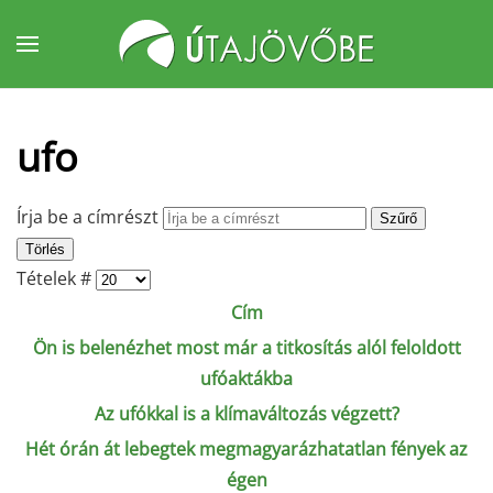
Fő tartalom átugrása
ufo
Írja be a címrészt
Szűrő
Törlés
Tételek #
Cím
Ön is belenézhet most már a titkosítás alól feloldott
ufóaktákba
Az ufókkal is a klímaváltozás végzett?
Hét órán át lebegtek megmagyarázhatatlan fények az
égen