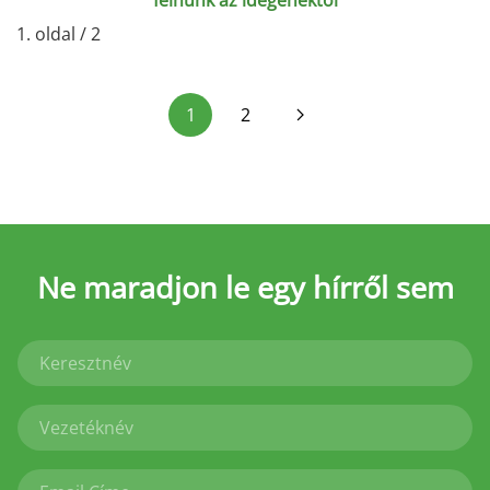
félnünk az idegenektől
1. oldal / 2
1
2
Ne maradjon le
egy hírről sem