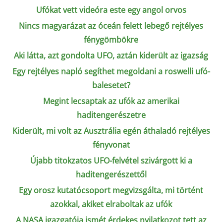
Ufókat vett videóra este egy angol orvos
Nincs magyarázat az óceán felett lebegő rejtélyes
fénygömbökre
Aki látta, azt gondolta UFO, aztán kiderült az igazság
Egy rejtélyes napló segíthet megoldani a roswelli ufó-
balesetet?
Megint lecsaptak az ufók az amerikai
haditengerészetre
Kiderült, mi volt az Ausztrália egén áthaladó rejtélyes
fényvonat
Újabb titokzatos UFO-felvétel szivárgott ki a
haditengerészettől
Egy orosz kutatócsoport megvizsgálta, mi történt
azokkal, akiket elraboltak az ufók
A NASA igazgatója ismét érdekes nyilatkozot tett az