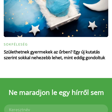
SOKFÉLESÉG
Születhetnek gyermekek az űrben? Egy új kutatás
szerint sokkal nehezebb lehet, mint eddig gondoltuk
Ne maradjon le
egy hírről sem