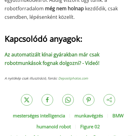
együttműködésről. Addig viszont úgy tűnik: a
robotforradalom
még nem holnap
kezdődik, csak
csendben, lépésenként közelít.
Kapcsolódó anyagok:
Az automatizált kínai gyárakban már csak
robotmunkások fognak dolgozni? - Videó!
A nyitókép csak illusztráció, forrás:
Depositphotos.com
mesterséges intelligencia
munkavégzés
BMW
humanoid robot
Figure 02