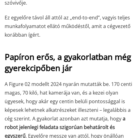
szóvivője.
Ez egyelőre távol áll attól az „end-to-end”, vagyis teljes
munkafolyamatot ellátó működéstől, amit a cégvezető
korábban ígért.
Papíron erős, a gyakorlatban még
gyerekcipőben jár
A Figure 02 modellt 2024 nyarán mutatták be. 170 centi
magas, 70 kiló, hat kamerája van, és a kezei olyan
ügyesek, hogy akár egy centin belüli pontossággal is
képesek lehetnek alkatrészeket illeszteni – legalábbis a
cég szerint. A gyakorlat azonban azt mutatja, hogy
a
robot jelenlegi feladata szigorúan behatárolt és
egyszerű
. Egyelőre messze van attól, hogy önállóan