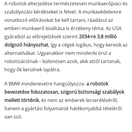
A robotok elterjedése természetesen munkaerőpiaci és
szabályozási kérdéseket is felvet. A munkavédelemre
vonatkozó előírásokat be kell tartani, ráadásul az
emberi munkaerő kiváltása is érzékeny téma. Az USA
gyáraiból az előrejelzések szerint
2034-re 3,8 millió
dolgozó hiányozhat
, így a cégek logikus, hogy keresik az
alternatívákat. Ugyanakkor nem mindenki örül a
robotizációnak – különösen azok, akik attól tartanak,
hogy ők kerülnek lapátra.
A BMW mindenesetre hangsúlyozza:
a robotok
bevezetése fokozatosan, szigorú biztonsági szabályok
mellett történik
, és nem az emberek lecseréléséről,
hanem a gyártási folyamatok hatékonyabbá tételéről
van szó.