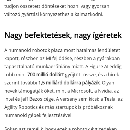
tudjon összetett döntéseket hozni vagy gyorsan
változó gyártási környezethez alkalmazkodni.
Nagy befektetések, nagy ígéretek
A humanoid robotok piaca most hatalmas lendületet
kapott, részben az MI fejlődése, részben a gyárakban
tapasztalható munkaerőhiány miatt. A Figure AI eddig
több mint
700 millió dollárt
gyűjtött össze, és a hírek
szerint további
1,5 milliárd dollárra pályázik
. Olyan
nevek támogatják őket, mint a Microsoft, a Nvidia, az
Intel és Jeff Bezos cége. A verseny sem kicsi: a Tesla, az
Agility Robotics és más startupok is próbálkoznak
humanoid gépek fejlesztésével.
Sokan azt remélik, hogy ezek a robotok évtizedeken