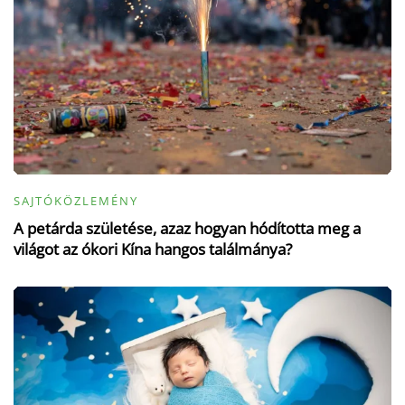
SAJTÓKÖZLEMÉNY
A petárda születése, azaz hogyan hódította meg a
világot az ókori Kína hangos találmánya?