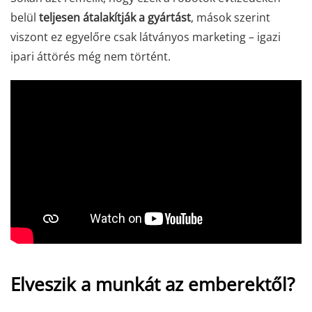
belül
teljesen átalakítják a gyártást
, mások szerint
viszont ez egyelőre csak látványos marketing – igazi
ipari áttörés még nem történt.
Elveszik a munkát az emberektől?