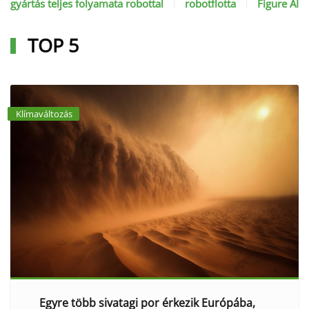
gyártás teljes folyamata robottal
robotflotta
Figure AI
TOP 5
Klímaváltozás
Egyre több sivatagi por érkezik Európába,