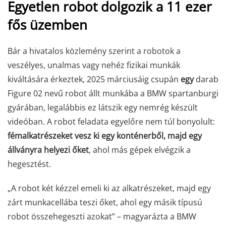
Egyetlen robot dolgozik a 11 ezer
fős üzemben
Bár a hivatalos közlemény szerint a robotok a
veszélyes, unalmas vagy nehéz fizikai munkák
kiváltására érkeztek, 2025 márciusáig csupán
egy
darab
Figure 02 nevű robot állt munkába a BMW spartanburgi
gyárában, legalábbis ez látszik egy nemrég készült
videóban. A robot feladata egyelőre nem túl bonyolult:
fémalkatrészeket vesz ki egy konténerből, majd egy
állványra helyezi őket
, ahol más gépek elvégzik a
hegesztést.
„A robot két kézzel emeli ki az alkatrészeket, majd egy
zárt munkacellába teszi őket, ahol egy másik típusú
robot összehegeszti azokat” – magyarázta a BMW