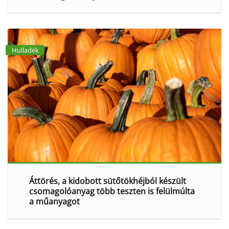
Hulladék
Áttörés, a kidobott sütőtökhéjból készült
csomagolóanyag több teszten is felülmúlta
a műanyagot