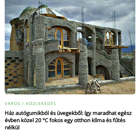
VÁROS / KÖZLEKEDÉS
Ház autógumikból és üvegekből: így maradhat egész
évben közel 20 °C fokos egy otthon klíma és fűtés
nélkül