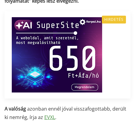
folyamatát” képes lesz elvégezni.
HIRDETÉS
A valóság
azonban ennél jóval visszafogottabb, derült
ki nemrég, írja az
EVXL
.