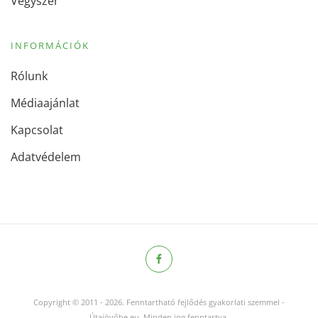
Vegyszer
INFORMÁCIÓK
Rólunk
Médiaajánlat
Kapcsolat
Adatvédelem
Copyright © 2011
-
2026.
Fenntartható fejlődés gyakorlati szemmel -
Útajövőbe.eu. Minden jog fenntartva.