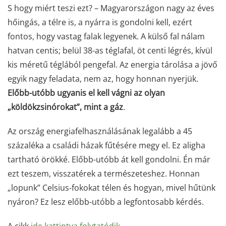
S hogy miért teszi ezt? – Magyarországon nagy az éves
hőingás, a télre is, a nyárra is gondolni kell, ezért
fontos, hogy vastag falak legyenek. A külső fal nálam
hatvan centis; belül 38-as téglafal, öt centi légrés, kívül
kis méretű téglából pengefal. Az energia tárolása a jövő
egyik nagy feladata, nem az, hogy honnan nyerjük.
Előbb-utóbb ugyanis el kell vágni az olyan
„köldökzsinórokat”, mint a gáz
.
Az ország energiafelhasználásának legalább a 45
százaléka a családi házak fűtésére megy el. Ez aligha
tartható örökké. Előbb-utóbb át kell gondolni. Én már
ezt teszem, visszatérek a természeteshez. Honnan
„lopunk” Celsius-fokokat télen és hogyan, mivel hűtünk
nyáron? Ez lesz előbb-utóbb a legfontosabb kérdés.