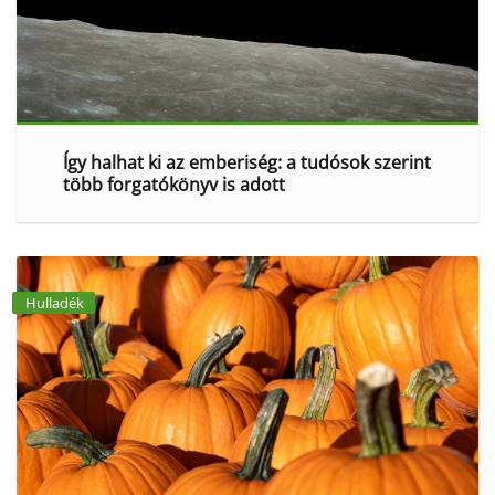
Így halhat ki az emberiség: a tudósok szerint
több forgatókönyv is adott
Hulladék