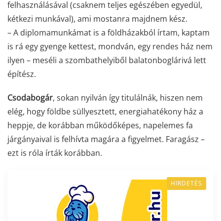
felhasználásával (csaknem teljes egészében egyedül,
kétkezi munkával), ami mostanra majdnem kész.
– A diplomamunkámat is a földházakból írtam, kaptam
is rá egy gyenge kettest, mondván, egy rendes ház nem
ilyen – meséli a szombathelyiből balatonboglárivá lett
építész.
Csodabogár
, sokan nyilván így titulálnák, hiszen nem
elég, hogy földbe süllyesztett, energiahatékony ház a
heppje, de korábban működőképes, napelemes fa
járgányaival is felhívta magára a figyelmet. Faragász –
ezt is róla írták korábban.
HIRDETÉS