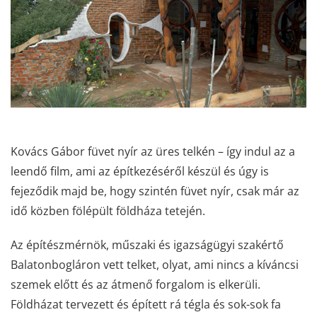
Kovács Gábor füvet nyír az üres telkén – így indul az a
leendő film, ami az építkezéséről készül és úgy is
fejeződik majd be, hogy szintén füvet nyír, csak már az
idő közben fölépült földháza tetején.
Az építészmérnök, műszaki és igazságügyi szakértő
Balatonbogláron vett telket, olyat, ami nincs a kíváncsi
szemek előtt és az átmenő forgalom is elkerüli.
Földházat tervezett és épített rá tégla és sok-sok fa