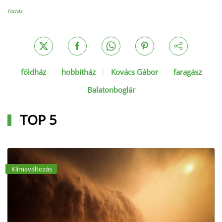
Forrás
földház
hobbitház
Kovács Gábor
faragász
Balatonboglár
TOP 5
Klímaváltozás