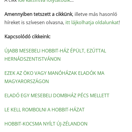
A cikk
ide kattintva folytatódik
...
Amennyiben tetszett a cikkünk
, illetve más hasonló
híreket is szívesen olvasna,
itt lájkolhatja oldalunkat
!
Kapcsolódó cikkeink:
ÚJABB MESEBELI HOBBIT-HÁZ ÉPÜLT, EZÚTTAL
HERNÁDSZENTISTVÁNON
EZEK AZ ÖKO VAGY MANÓHÁZAK ELADÓK MA
MAGYARORSZÁGON
ELADÓ EGY MESEBELI DOMBHÁZ PÉCS MELLETT
LE KELL ROMBOLNI A HOBBIT-HÁZAT
HOBBIT-KOCSMA NYÍLT ÚJ-ZÉLANDON