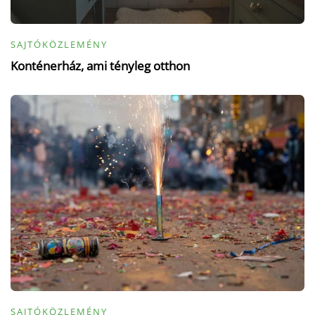
SAJTÓKÖZLEMÉNY
Konténerház, ami tényleg otthon
SAJTÓKÖZLEMÉNY