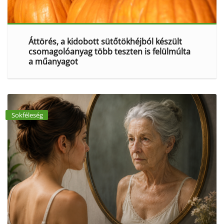
Áttörés, a kidobott sütőtökhéjból készült
csomagolóanyag több teszten is felülmúlta
a műanyagot
Sokféleség