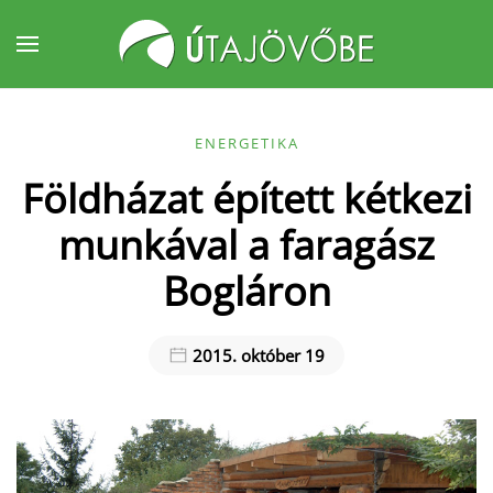
Fő tartalom átugrása
ENERGETIKA
Földházat épített kétkezi
munkával a faragász
Bogláron
2015. október 19