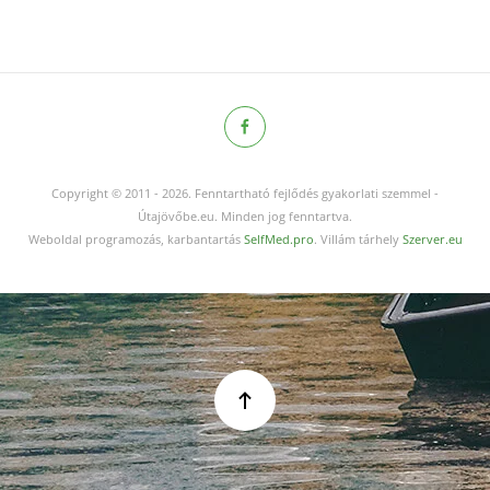
Copyright © 2011
-
2026.
Fenntartható fejlődés gyakorlati szemmel -
Útajövőbe.eu. Minden jog fenntartva.
Weboldal programozás, karbantartás
SelfMed.pro
. Villám tárhely
Szerver.eu