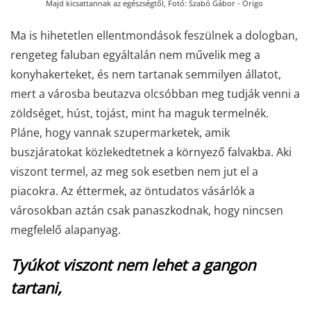
Majd kicsattannak az egészségtől, Fotó: Szabó Gábor - Origo
Ma is hihetetlen ellentmondások feszülnek a dologban,
rengeteg faluban egyáltalán nem művelik meg a
konyhakerteket, és nem tartanak semmilyen állatot,
mert a városba beutazva olcsóbban meg tudják venni a
zöldséget, húst, tojást, mint ha maguk termelnék.
Pláne, hogy vannak szupermarketek, amik
buszjáratokat közlekedtetnek a környező falvakba. Aki
viszont termel, az meg sok esetben nem jut el a
piacokra. Az éttermek, az öntudatos vásárlók a
városokban aztán csak panaszkodnak, hogy nincsen
megfelelő alapanyag.
Tyúkot viszont nem lehet a gangon
tartani,