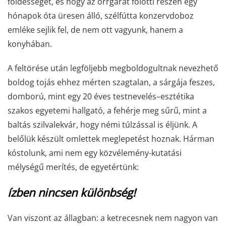
földességét, és hogy az orrgarat fölötti részen egy
hónapok óta üresen álló, szélfútta konzervdoboz
emléke sejlik fel, de nem ott vagyunk, hanem a
konyhában.
A feltörése után legföljebb megboldogultnak nevezhető
boldog tojás ehhez mérten szagtalan, a sárgája feszes,
domború, mint egy 20 éves testnevelés–esztétika
szakos egyetemi hallgató, a fehérje meg sűrű, mint a
baltás szilvalekvár, hogy némi túlzással is éljünk. A
belőlük készült omlettek meglepetést hoznak. Hárman
kóstolunk, ami nem egy közvélemény-kutatási
mélységű merítés, de egyetértünk:
ízben nincsen különbség!
Van viszont az állagban: a ketrecesnek nem nagyon van