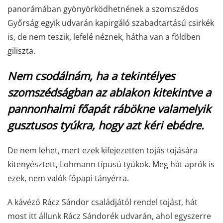
panorámában gyönyörködhetnének a szomszédos
Győrság egyik udvarán kapirgáló szabadtartású csirkék
is, de nem teszik, lefelé néznek, hátha van a földben
giliszta.
Nem csodálnám, ha a tekintélyes
szomszédságban az ablakon kitekintve a
pannonhalmi főapát rábökne valamelyik
gusztusos tyúkra, hogy azt kéri ebédre.
De nem lehet, mert ezek kifejezetten tojás tojására
kitenyésztett, Lohmann típusú tyúkok. Meg hát aprók is
ezek, nem valók főpapi tányérra.
A kávézó Rácz Sándor családjától rendel tojást, hát
most itt állunk Rácz Sándorék udvarán, ahol egyszerre