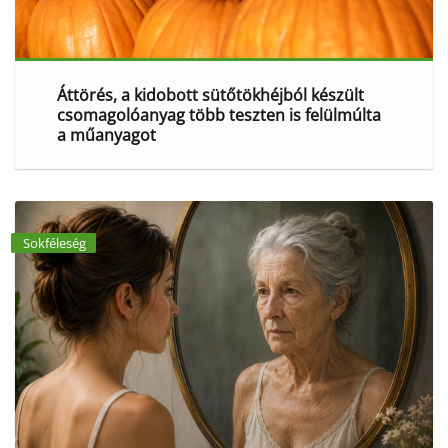
Áttörés, a kidobott sütőtökhéjból készült
csomagolóanyag több teszten is felülmúlta
a műanyagot
Sokféleség