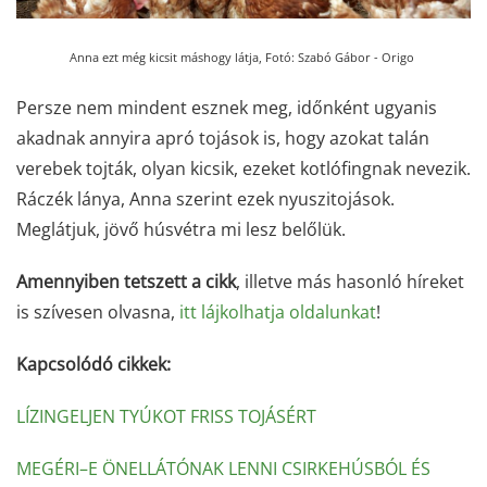
Anna ezt még kicsit máshogy látja,
Fotó: Szabó Gábor - Origo
Persze nem mindent esznek meg, időnként ugyanis
akadnak annyira apró tojások is, hogy azokat talán
verebek tojták, olyan kicsik, ezeket kotlófingnak nevezik.
Ráczék lánya, Anna szerint ezek nyuszitojások.
Meglátjuk, jövő húsvétra mi lesz belőlük.
Amennyiben tetszett a cikk
, illetve más hasonló híreket
is szívesen olvasna,
itt lájkolhatja oldalunkat
!
Kapcsolódó cikkek:
LÍZINGELJEN TYÚKOT FRISS TOJÁSÉRT
MEGÉRI–E ÖNELLÁTÓNAK LENNI CSIRKEHÚSBÓL ÉS