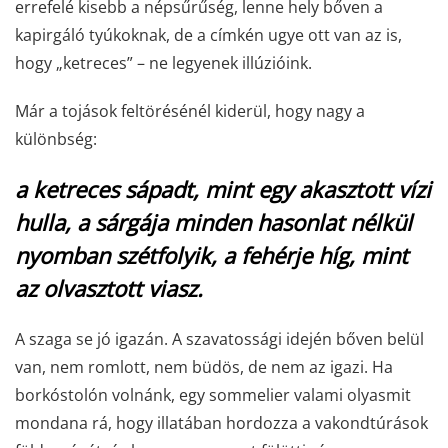
errefelé kisebb a népsűrűség, lenne hely bőven a
kapirgáló tyúkoknak, de a címkén ugye ott van az is,
hogy „ketreces” – ne legyenek illúzióink.
Már a tojások feltörésénél kiderül, hogy nagy a
különbség:
a ketreces sápadt, mint egy akasztott vízi
hulla, a sárgája minden hasonlat nélkül
nyomban szétfolyik, a fehérje híg, mint
az olvasztott viasz.
A szaga se jó igazán. A szavatossági idején bőven belül
van, nem romlott, nem büdös, de nem az igazi. Ha
borkóstolón volnánk, egy sommelier valami olyasmit
mondana rá, hogy illatában hordozza a vakondtúrások