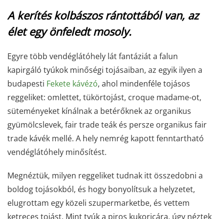
A kerítés kolbászos rántottából van, az
élet egy önfeledt mosoly.
Egyre több vendéglátóhely lát fantáziát a falun
kapirgáló tyúkok minőségi tojásaiban, az egyik ilyen a
budapesti
Fekete kávézó
, ahol mindenféle tojásos
reggeliket: omlettet, tükörtojást, croque madame-ot,
süteményeket kínálnak a betérőknek az organikus
gyümölcslevek, fair trade teák és persze organikus fair
trade kávék mellé. A hely nemrég kapott fenntartható
vendéglátóhely minősítést.
Megnéztük, milyen reggeliket tudnak itt összedobni a
boldog tojásokból, és hogy bonyolítsuk a helyzetet,
elugrottam egy közeli szupermarketbe, és vettem
ketreces tojást. Mint tyúk a piros kukoricára, úgy néztek