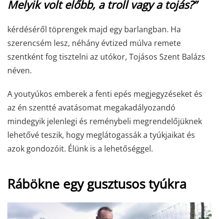
Melyik volt előbb, a troll vagy a tojás?”
kérdéséről töprengek majd egy barlangban. Ha
szerencsém lesz, néhány évtized múlva remete
szentként fog tisztelni az utókor, Tojásos Szent Balázs
néven.
A youtyúkos emberek a fenti epés megjegyzéseket és
az én szentté avatásomat megakadályozandó
mindegyik jelenlegi és reménybeli megrendelőjüknek
lehetővé teszik, hogy meglátogassák a tyúkjaikat és
azok gondozóit. Élünk is a lehetőséggel.
Rábökne egy gusztusos tyúkra