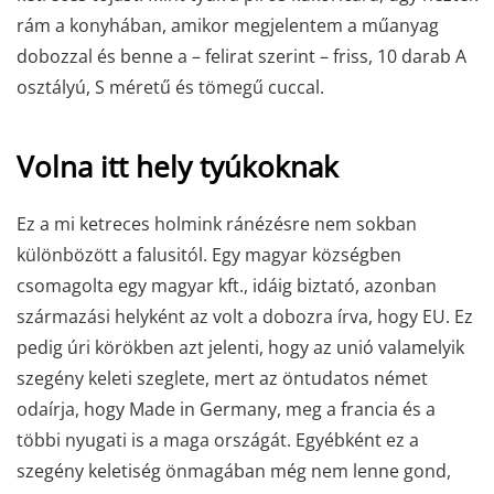
rám a konyhában, amikor megjelentem a műanyag
dobozzal és benne a – felirat szerint – friss, 10 darab A
osztályú, S méretű és tömegű cuccal.
Volna itt hely tyúkoknak
Ez a mi ketreces holmink ránézésre nem sokban
különbözött a falusitól. Egy magyar községben
csomagolta egy magyar kft., idáig biztató, azonban
származási helyként az volt a dobozra írva, hogy EU. Ez
pedig úri körökben azt jelenti, hogy az unió valamelyik
szegény keleti szeglete, mert az öntudatos német
odaírja, hogy Made in Germany, meg a francia és a
többi nyugati is a maga országát. Egyébként ez a
szegény keletiség önmagában még nem lenne gond,