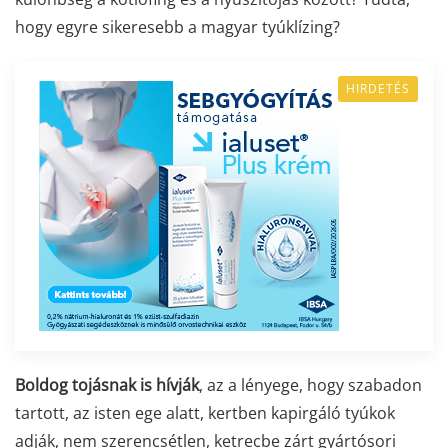
hogy egyre sikeresebb a magyar tyúklízing?
HIRDETÉS
Boldog tojásnak is hívják
, az a lényege, hogy szabadon
tartott, az isten ege alatt, kertben kapirgáló tyúkok
adják, nem szerencsétlen, ketrecbe zárt gyártósori