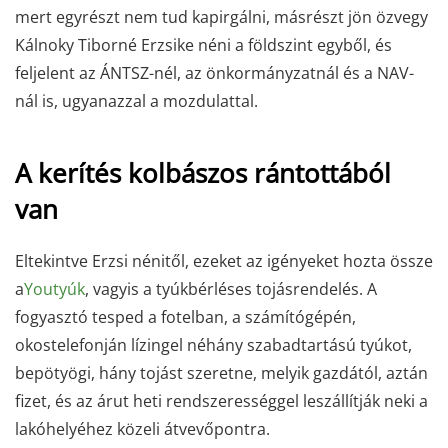
mert egyrészt nem tud kapirgálni, másrészt jön özvegy
Kálnoky Tiborné Erzsike néni a földszint egyből, és
feljelent az ÁNTSZ-nél, az önkormányzatnál és a NAV-
nál is, ugyanazzal a mozdulattal.
A kerítés kolbászos rántottából
van
Eltekintve Erzsi nénitől, ezeket az igényeket hozta össze
a
Youtyúk
, vagyis a tyúkbérléses tojásrendelés. A
fogyasztó tesped a fotelban, a számítógépén,
okostelefonján lízingel néhány szabadtartású tyúkot,
bepötyögi, hány tojást szeretne, melyik gazdától, aztán
fizet, és az árut heti rendszerességgel leszállítják neki a
lakóhelyéhez közeli átvevőpontra.