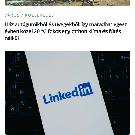
VÁROS / KÖZLEKEDÉS
Ház autógumikból és üvegekből: így maradhat egész
évben közel 20 °C fokos egy otthon klíma és fűtés
nélkül