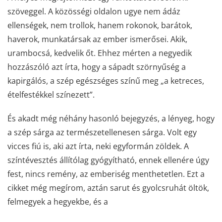
szöveggel. A közösségi oldalon ugye nem ádáz
ellenségek, nem trollok, hanem rokonok, barátok,
haverok, munkatársak az ember ismerősei. Akik,
urambocsá, kedvelik őt. Ehhez mérten a negyedik
hozzászóló azt írta, hogy a sápadt szörnyűség a
kapirgálós, a szép egészséges színű meg „a ketreces,
ételfestékkel színezett”.
És akadt még néhány hasonló bejegyzés, a lényeg, hogy
a szép sárga az természetellenesen sárga. Volt egy
vicces fiú is, aki azt írta, neki egyformán zöldek. A
színtévesztés állítólag gyógyítható, ennek ellenére úgy
fest, nincs remény, az emberiség menthetetlen. Ezt a
cikket még megírom, aztán sarut és gyolcsruhát öltök,
felmegyek a hegyekbe, és a