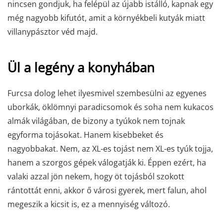
nincsen gondjuk, ha felépül az újabb istálló, kapnak egy
még nagyobb kifutót, amit a környékbeli kutyák miatt
villanypásztor véd majd.
Ül a legény a konyhában
Furcsa dolog lehet ilyesmivel szembesülni az egyenes
uborkák, öklömnyi paradicsomok és soha nem kukacos
almák világában, de bizony a tyúkok nem tojnak
egyforma tojásokat. Hanem kisebbeket és
nagyobbakat. Nem, az XL-es tojást nem XL-es tyúk tojja,
hanem a szorgos gépek válogatják ki. Éppen ezért, ha
valaki azzal jön nekem, hogy öt tojásból szokott
rántottát enni, akkor ő városi gyerek, mert falun, ahol
megeszik a kicsit is, ez a mennyiség változó.