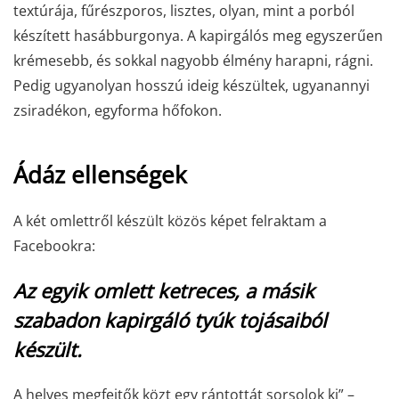
textúrája, fűrészporos, lisztes, olyan, mint a porból
készített hasábburgonya. A kapirgálós meg egyszerűen
krémesebb, és sokkal nagyobb élmény harapni, rágni.
Pedig ugyanolyan hosszú ideig készültek, ugyanannyi
zsiradékon, egyforma hőfokon.
Ádáz ellenségek
A két omlettről készült közös képet felraktam a
Facebookra:
Az egyik omlett ketreces, a másik
szabadon kapirgáló tyúk tojásaiból
készült.
A helyes megfejtők közt egy rántottát sorsolok ki” –