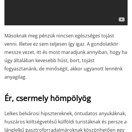
Másoknak meg pénzük nincsen egészséges tojást
venni. Illetve ez sem teljesen így igaz. A gondolatkör
messze vezet, itt és most maradjunk annyiban, hogy ha
úgy általában kevesebb húst, bort, tojást
fogyasztanánk, de minőségit, akkor ugyanott lennénk
anyagilag.
Ér, csermely hömpölyög
Lelkes belvárosi hipsztereknek, öntudatos anyukáknak,
huszáros költségvetésű külföldi turistáknak és persze a
lánglelkű gasztroforradalmároknak köszönhetően egy