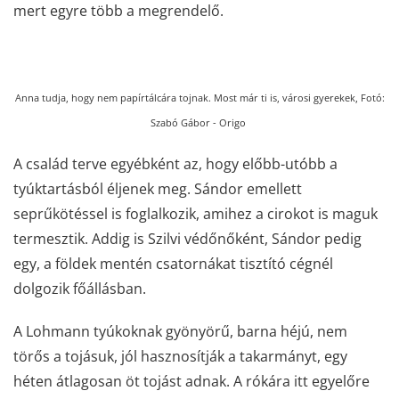
mert egyre több a megrendelő.
Anna tudja, hogy nem papírtálcára tojnak. Most már ti is, városi gyerekek,
Fotó:
Szabó Gábor - Origo
A család terve egyébként az, hogy előbb-utóbb a
tyúktartásból éljenek meg. Sándor emellett
seprűkötéssel is foglalkozik, amihez a cirokot is maguk
termesztik. Addig is Szilvi védőnőként, Sándor pedig
egy, a földek mentén csatornákat tisztító cégnél
dolgozik főállásban.
A Lohmann tyúkoknak gyönyörű, barna héjú, nem
törős a tojásuk, jól hasznosítják a takarmányt, egy
héten átlagosan öt tojást adnak. A rókára itt egyelőre