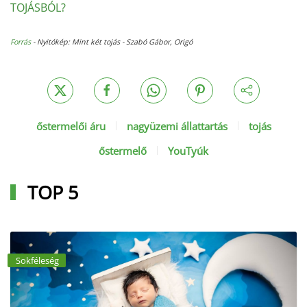
TOJÁSBÓL?
Forrás
- Nyitókép: Mint két tojás - Szabó Gábor, Origó
őstermelői áru
nagyüzemi állattartás
tojás
őstermelő
YouTyúk
TOP 5
Sokféleség