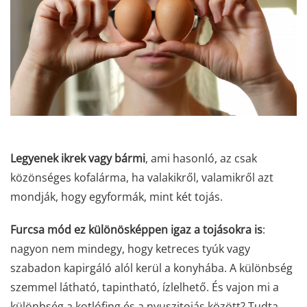
Legyenek ikrek vagy bármi
, ami hasonló, az csak
közönséges kofalárma, ha valakikről, valamikről azt
mondják, hogy egyformák, mint két tojás.
Furcsa mód ez különösképpen igaz a tojásokra is
:
nagyon nem mindegy, hogy ketreces tyúk vagy
szabadon kapirgáló alól kerül a konyhába. A különbség
szemmel látható, tapintható, ízlelhető. És vajon mi a
különbség a kotlófing és a nyuszitojás között? Tudta,