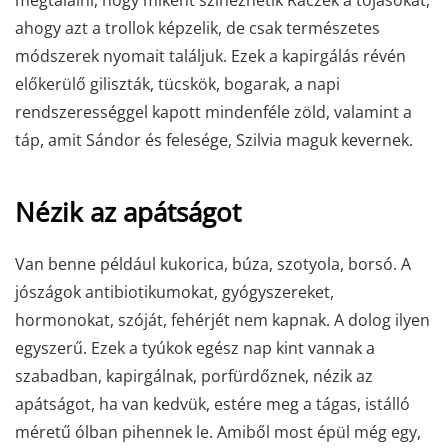
megtalálni, hogy miként színezhetik Ráczék a tojásokat,
ahogy azt a trollok képzelik, de csak természetes
módszerek nyomait találjuk. Ezek a kapirgálás révén
előkerülő giliszták, tücskök, bogarak, a napi
rendszerességgel kapott mindenféle zöld, valamint a
táp, amit Sándor és felesége, Szilvia maguk kevernek.
Nézik az apátságot
Van benne például kukorica, búza, szotyola, borsó. A
jószágok antibiotikumokat, gyógyszereket,
hormonokat, szóját, fehérjét nem kapnak. A dolog ilyen
egyszerű. Ezek a tyúkok egész nap kint vannak a
szabadban, kapirgálnak, porfürdőznek, nézik az
apátságot, ha van kedvük, estére meg a tágas, istálló
méretű ólban pihennek le. Amiből most épül még egy,