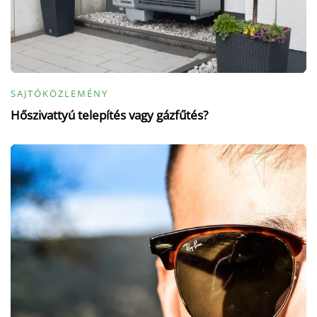
SAJTÓKÖZLEMÉNY
Hőszivattyú telepítés vagy gázfűtés?