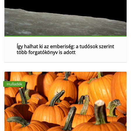
Így halhat ki az emberiség: a tudósok szerint
több forgatókönyv is adott
Hulladék