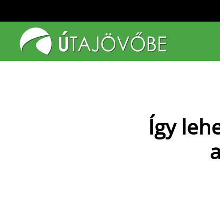
Fő tartalom átugrása
Így leh
a