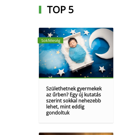
TOP 5
Sokféleség
Születhetnek gyermekek
az űrben? Egy új kutatás
szerint sokkal nehezebb
lehet, mint eddig
gondoltuk