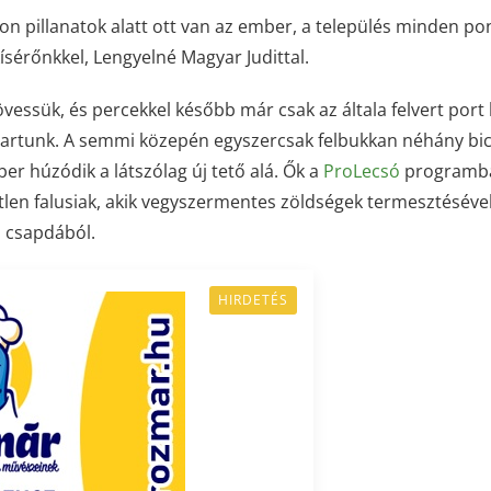
on pillanatok alatt ott van az ember, a település minden pon
kísérőnkkel, Lengyelné Magyar Judittal.
vessük, és percekkel később már csak az általa felvert port l
lé tartunk. A semmi közepén egyszercsak felbukkan néhány bici
er húzódik a látszólag új tető alá. Ők a
ProLecsó
programb
tlen falusiak, akik vegyszermentes zöldségek termesztéséve
i csapdából.
HIRDETÉS