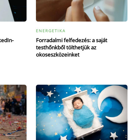
ENERGETIKA
kedIn-
Forradalmi felfedezés: a saját
testhőnkből tölthetjük az
okoseszközeinket