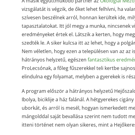
A másik együttműködő partner az
Ökológiai Mező
vizsgálatát is végzik, de őket lehet felhívni, ha v
szívesen beszélnek arról, honnan kerültek ide, mi
tapasztalatokat. Itt jól megy a munka, nincsenek v
eredményeket értek el. Látszik a kerten, hogy meg 
szedték le. A siker kulcsa itt az lehet, hogy a po
Nem véletlen, hogy ezen a településen van az az is
hátrányos helyzetű, egészen
fantasztikus eredmén
ProLecsónak, a főleg fűszerekkel teli kertbe sajn
elindulna egy folyamat, melyben a gyerekek is r
A program először a hátrányos helyzetű Hejőszalo
Ibolya, biciklije a ház falánál. A hétgyerekes cigá
uborkát, és arról is mesél, hogyan ismerkedett meg
mángolddal saját bevallása szerint nem tudott meg
itteni történet nem olyan sikeres, mint a Hejőker