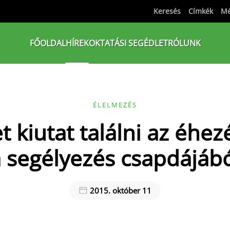
Keresés
Címkék
Mé
FŐOLDAL
HÍREK
OKTATÁSI SEGÉDLET
RÓLUNK
ÉLELMEZÉS
et kiutat találni az éhez
 segélyezés csapdájáb
2015. október 11