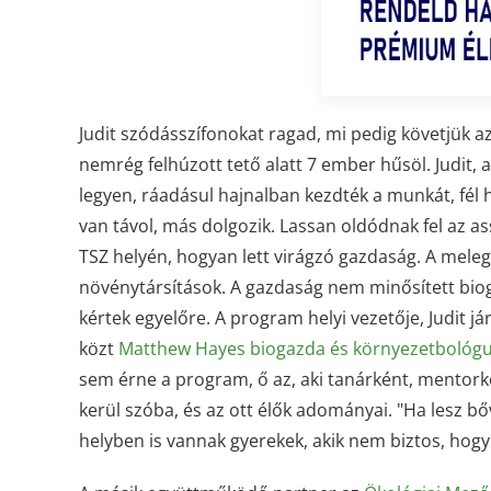
Judit szódásszífonokat ragad, mi pedig követjük az
nemrég felhúzott tető alatt 7 ember hűsöl. Judit, 
legyen, ráadásul hajnalban kezdték a munkát, fél 
van távol, más dolgozik. Lassan oldódnak fel az a
TSZ helyén, hogyan lett virágzó gazdaság. A mele
növénytársítások. A gazdaság nem minősített bi
kértek egyelőre. A program helyi vezetője, Judit j
közt
Matthew Hayes biogazda és környezetbológ
sem érne a program, ő az, aki tanárként, mentorké
kerül szóba, és az ott élők adományai. "Ha lesz bőv
helyben is vannak gyerekek, akik nem biztos, hogy