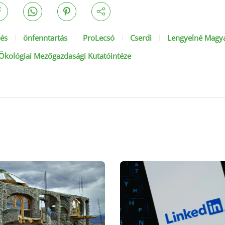
dés
önfenntartás
ProLecsó
Cserdi
Lengyelné Magya
Ökológiai Mezőgazdasági Kutatóintéze