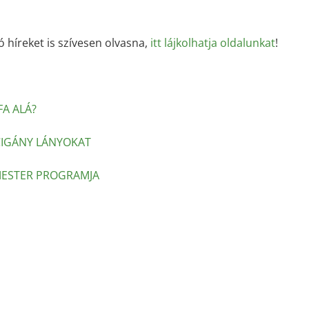
ó híreket is szívesen olvasna,
itt lájkolhatja oldalunkat
!
FA ALÁ?
CIGÁNY LÁNYOKAT
MESTER PROGRAMJA