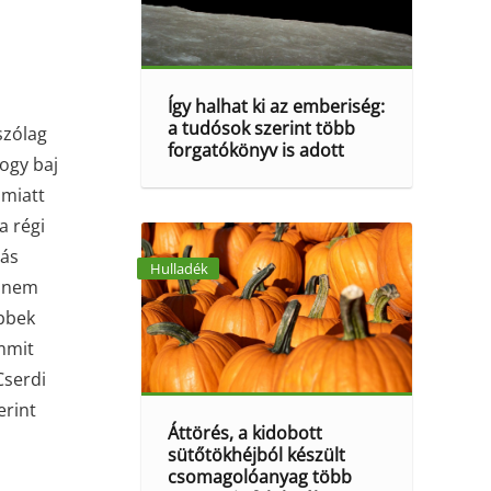
Így halhat ki az emberiség:
a tudósok szerint több
szólag
forgatókönyv is adott
hogy baj
 miatt
a régi
más
Hulladék
t nem
öbbek
emmit
Cserdi
erint
Áttörés, a kidobott
sütőtökhéjból készült
csomagolóanyag több