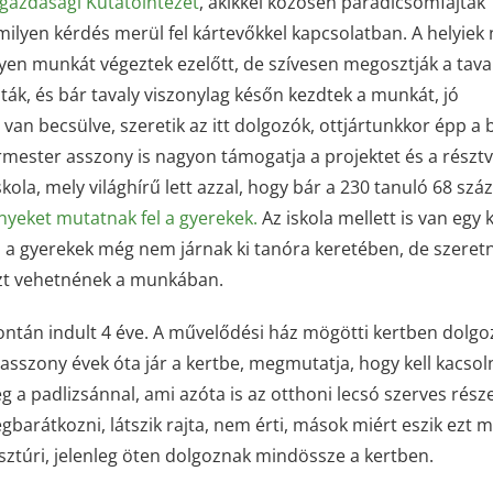
gazdasági Kutatóintézet
, akikkel közösen paradicsomfajták
alamilyen kérdés merül fel kártevőkkel kapcsolatban. A helyie
lyen munkát végeztek ezelőtt, de szívesen megosztják a taval
iták, és bár tavaly viszonylag későn kezdtek a munkát, jó
van becsülve, szeretik az itt dolgozók, ottjártunkkor épp a 
lgármester asszony is nagyon támogatja a projektet és a részt
kola, mely világhírű lett azzal, hogy bár a 230 tanuló 68 szá
yeket mutatnak fel a gyerekek.
Az iskola mellett is van egy k
os a gyerekek még nem járnak ki tanóra keretében, de szeret
észt vehetnének a munkában.
ntán indult 4 éve. A művelődési ház mögötti kertben dolgo
ny asszony évek óta jár a kertbe, megmutatja, hogy kell kacsol
 a padlizsánnal, ami azóta is az otthoni lecsó szerves része
barátkozni, látszik rajta, nem érti, mások miért eszik ezt m
esztúri, jelenleg öten dolgoznak mindössze a kertben.