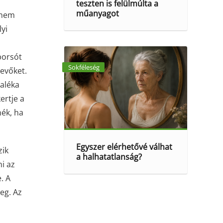
teszten is felülmúlta a
műanyagot
k nem
yi
borsót
Sokféleség
vevőket.
zaléka
ertje a
nék, ha
Egyszer elérhetővé válhat
zik
a halhatatlanság?
ni az
. A
eg. Az