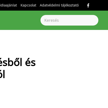
diaajánlat
Kapcsolat
Adatvédelmi tájékoztató
ésből és
ól