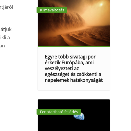
tjáról
Klímaváltozás
átjuk.
kli a
an
l
Egyre több sivatagi por
érkezik Európába, ami
veszélyezteti az
egészséget és csökkenti a
napelemek hatékonyságát
Fenntartható fejlődés