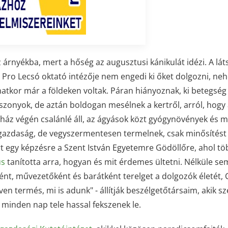
 árnyékba, mert a hőség az augusztusi kánikulát idézi. A lát
a Pro Lecsó oktató intézője nem engedi ki őket dolgozni, ne
hatkor már a földeken voltak. Páran hiányoznak, ki betegség
sszonyok, de aztán boldogan mesélnek a kertről, arról, hogy 
gház végén csalánlé áll, az ágyások közt gyógynövények és 
ogazdaság, de vegyszermentesen termelnek, csak minősítés
árt egy képzésre a Szent István Egyetemre Gödöllőre, ahol t
us
tanította arra, hogyan és mit érdemes ültetni. Nélküle s
nt, művezetőként és barátként terelget a dolgozók életét, 
en termés, mi is adunk" - állítják beszélgetőtársaim, akik sz
 minden nap tele hassal fekszenek le.