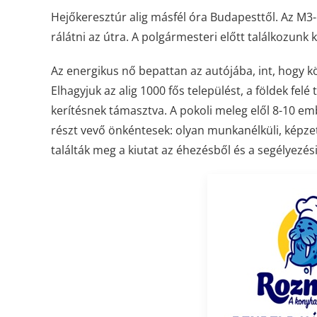
Hejőkeresztúr alig másfél óra Budapesttől. Az M3-
rálátni az útra. A polgármesteri előtt találkozunk 
Az energikus nő bepattan az autójába, int, hogy kö
Elhagyjuk az alig 1000 fős települést, a földek fe
kerítésnek támasztva. A pokoli meleg elől 8-10 emb
részt vevő önkéntesek: olyan munkanélküli, képze
találták meg a kiutat az éhezésből és a segélyezés