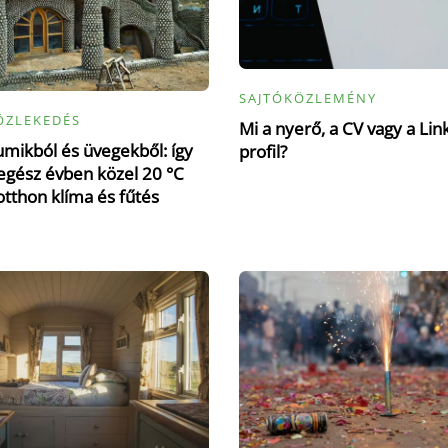
SAJTÓKÖZLEMÉNY
ÖZLEKEDÉS
Mi a nyerő, a CV vagy a Lin
mikból és üvegekből: így
profil?
gész évben közel 20 °C
otthon klíma és fűtés