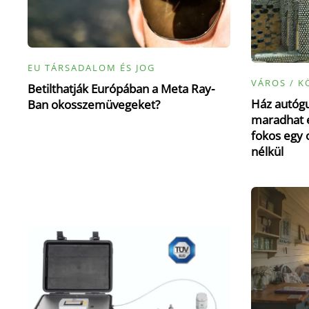
EU TÁRSADALOM ÉS JOG
VÁROS / K
Betilthatják Európában a Meta Ray-
Ház autógu
Ban okosszemüvegeket?
maradhat e
fokos egy 
nélkül