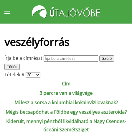
Fő tartalom átugrása
veszélyforrás
Írja be a címrészt
Szűrő
Törlés
Tételek #
Cím
3 percre van a világvége
Mi lesz a sorsa a kolumbiai kokainvízilovaknak?
Mégis becsapódhat a Földbe egy veszélyes aszteroida?
Kiderült, mennyi pénzből likvidálható a Nagy Csendes-
óceáni Szemétsziget