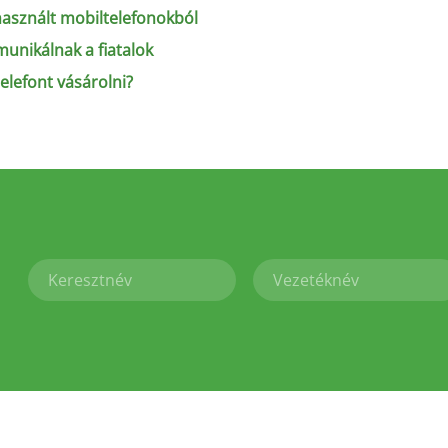
használt mobiltelefonokból
unikálnak a fiatalok
lefont vásárolni?