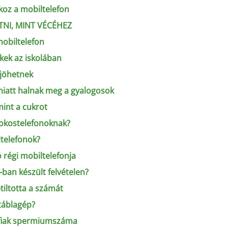
koz a mobiltelefon
NI, MINT VÉCÉHEZ
mobiltelefon
kek az iskolában
 jöhetnek
miatt halnak meg a gyalogosok
mint a cukrot
z okostelefonoknak?
ltelefonok?
ó régi mobiltelefonja
ban készült felvételen?
tiltotta a számát
táblagép?
érfiak spermiumszáma