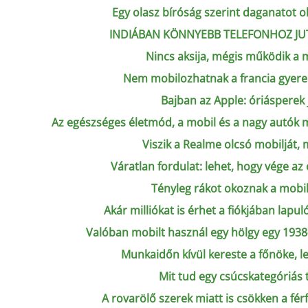
Egy olasz bíróság szerint daganatot o
INDIÁBAN KÖNNYEBB TELEFONHOZ JUT
Nincs aksija, mégis működik a 
Nem mobilozhatnak a francia gyere
Bajban az Apple: óriásperek
Az egészséges életmód, a mobil és a nagy autók 
Viszik a Realme olcsó mobilját, 
Váratlan fordulat: lehet, hogy vége a
Tényleg rákot okoznak a mobi
Akár milliókat is érhet a fiókjában lapul
Valóban mobilt használ egy hölgy egy 1938-
Munkaidőn kívül kereste a főnöke, le
Mit tud egy csúcskategóriás 
A rovarölő szerek miatt is csökken a f