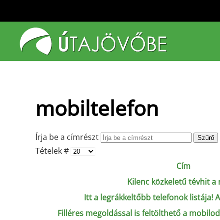
Fő tartalom átugrása
mobiltelefon
Írja be a címrészt
Szűrő
Tételek #
Cím
Kilenc közkeletű tévhit a 
Itt a legrákkeltőbb telefonok listája!
Filléres megoldással is feltölthető a mobilod