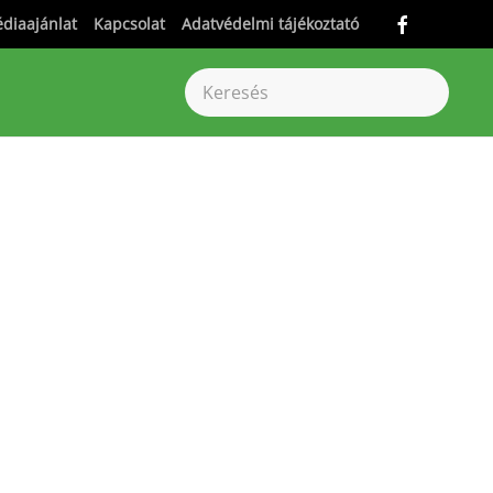
diaajánlat
Kapcsolat
Adatvédelmi tájékoztató