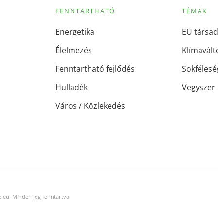
FENNTARTHATÓ
TÉMÁK
Energetika
EU társad
Élelmezés
Klímavált
Fenntartható fejlődés
Sokfélesé
Hulladék
Vegyszer
Város / Közlekedés
.eu. Minden jog fenntartva.