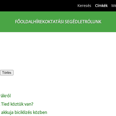
Keresés
Címkék
Mé
FŐOLDAL
HÍREK
OKTATÁSI SEGÉDLET
RÓLUNK
Törlés
rákról
 A Tied köztük van?
 akkuja biciklizés közben