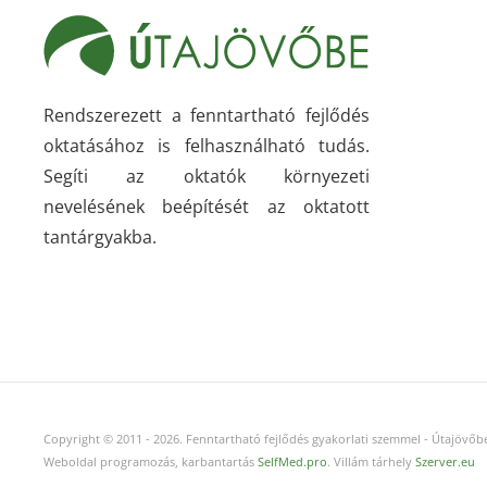
Rendszerezett a fenntartható fejlődés
oktatásához is felhasználható tudás.
Segíti az oktatók környezeti
nevelésének beépítését az oktatott
tantárgyakba.
Copyright © 2011
-
2026.
Fenntartható fejlődés gyakorlati szemmel - Útajövőbe
Weboldal programozás, karbantartás
SelfMed.pro
. Villám tárhely
Szerver.eu