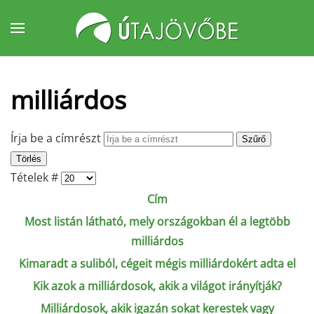
Fő tartalom átugrása
milliárdos
Írja be a címrészt
Szűrő
Törlés
Tételek #
Cím
Most listán látható, mely országokban él a legtöbb
milliárdos
Kimaradt a suliból, cégeit mégis milliárdokért adta el
Kik azok a milliárdosok, akik a világot irányítják?
Milliárdosok, akik igazán sokat kerestek vagy