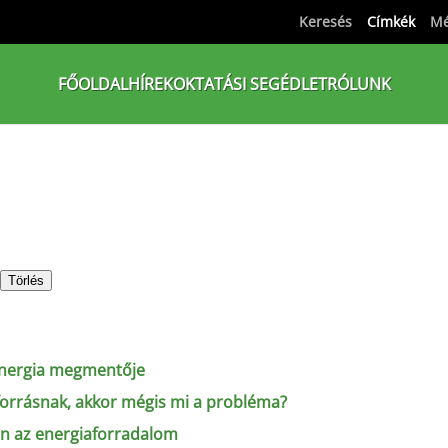
Keresés
Címkék
Mé
FŐOLDAL
HÍREK
OKTATÁSI SEGÉDLET
RÓLUNK
Törlés
energia megmentője
forrásnak, akkor mégis mi a probléma?
ön az energiaforradalom