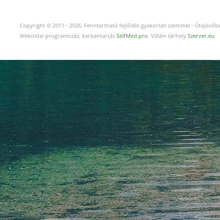
Copyright © 2011
-
2026.
Fenntartható fejlődés gyakorlati szemmel - Útajövőbe
Weboldal programozás, karbantartás
SelfMed.pro
. Villám tárhely
Szerver.eu