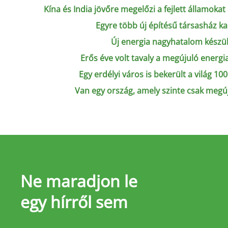
Kína és India jövőre megelőzi a fejlett államok
Egyre több új építésű társasház k
Új energia nagyhatalom készü
Erős éve volt tavaly a megújuló energ
Egy erdélyi város is bekerült a világ 1
Van egy ország, amely szinte csak megúj
Ne maradjon le
egy hírről sem