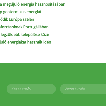
at a megújuló energia hasznosításában
ap geotermikus energiát
lődik Európa szélén
iaforrásoknak Portugáliában
00 legzöldebb települése közé
uló energiákat használt idén