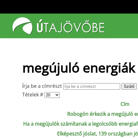
Fő tartalom átugrása
megújuló energiák
Írja be a címrészt
Szűrő
Tételek #
Cím
Robogón érkezik a megújuló 
Ha a megújulók számítanak a legolcsóbb energia
Elképesztő jóslat, 139 országban j