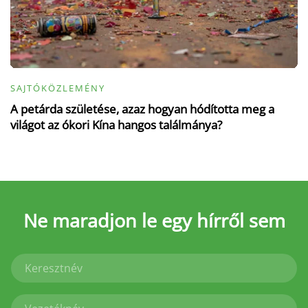
SAJTÓKÖZLEMÉNY
A petárda születése, azaz hogyan hódította meg a
világot az ókori Kína hangos találmánya?
Ne maradjon le
egy hírről sem