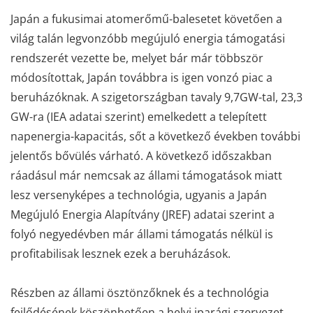
Japán a fukusimai atomerőmű-balesetet követően a
világ talán legvonzóbb megújuló energia támogatási
rendszerét vezette be, melyet bár már többször
módosítottak, Japán továbbra is igen vonzó piac a
beruházóknak. A szigetországban tavaly 9,7GW-tal, 23,3
GW-ra (IEA adatai szerint) emelkedett a telepített
napenergia-kapacitás, sőt a következő években további
jelentős bővülés várható. A következő időszakban
ráadásul már nemcsak az állami támogatások miatt
lesz versenyképes a technológia, ugyanis a Japán
Megújuló Energia Alapítvány (JREF) adatai szerint a
folyó negyedévben már állami támogatás nélkül is
profitabilisak lesznek ezek a beruházások.
Részben az állami ösztönzőknek és a technológia
fejlődésének köszönhetően a helyi iparági szervezet