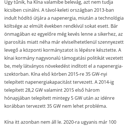
Úgy tűnik, ha Kína valamibe belevág, azt nem tudja
kicsiben csinálni. A távol-keleti országban 2013-ban
indult hódító útjára a napenergia, miután a technológia
költsége az elmúlt években rendkívül sokat esett. Bár
önmagában ez egyelőre még kevés lenne a sikerhez, az
iparosítás miatt néha már elviselhetetlenül szennyezett
levegő a központi kormányzatot is lépésre késztette. A
kínai kormány nagyvonalú támogatási politikát vezetett
be, mely látványos növekedést indított el a napenergia-
szektorban. Kína első körben 2015-re 35 GW-nyi
telepített napenergiakapacitást tervezett. A 2014-ig
telepített 28,2 GW valamint 2015 első három
hónapjában telepített mintegy 5 GW után az idénre
korábban tervezett 35 GW nem lehet probléma.
Kína itt azonban nem áll le. 2020-ra ugyanis már 100