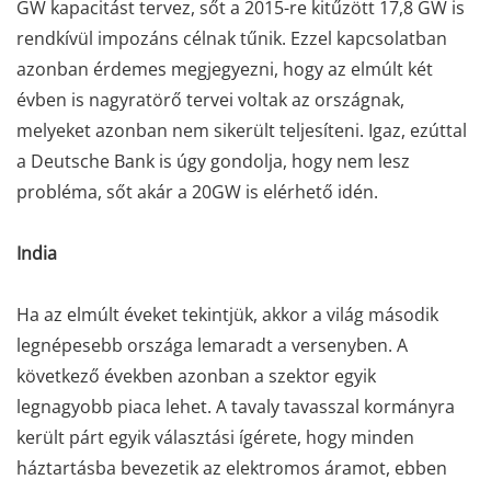
GW kapacitást tervez, sőt a 2015-re kitűzött 17,8 GW is
rendkívül impozáns célnak tűnik. Ezzel kapcsolatban
azonban érdemes megjegyezni, hogy az elmúlt két
évben is nagyratörő tervei voltak az országnak,
melyeket azonban nem sikerült teljesíteni. Igaz, ezúttal
a Deutsche Bank is úgy gondolja, hogy nem lesz
probléma, sőt akár a 20GW is elérhető idén.
India
Ha az elmúlt éveket tekintjük, akkor a világ második
legnépesebb országa lemaradt a versenyben. A
következő években azonban a szektor egyik
legnagyobb piaca lehet. A tavaly tavasszal kormányra
került párt egyik választási ígérete, hogy minden
háztartásba bevezetik az elektromos áramot, ebben