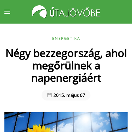
Fő tartalom átugrása
ENERGETIKA
Négy bezzegország, ahol
megőrülnek a
napenergiáért
2015. május 07