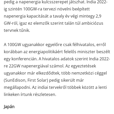
pedig a napenergia kulcsszerepet játszhat. India 2022-
ig szintén 100GW-ra tervezi növelni beépített
napenergia kapacitását a tavaly év végi mintegy 2,9
GW-ról, igaz ez elemzők szerint talán túl ambiciózus
tervnek tűnik.
A 100GW ugyanakkor egyelőre csak félhivatalos, erről
korábban az energiapolitikáért felelős miniszter beszélt
egy konferencián. A hivatalos adatok szerint India 2022-
re 22GW napenergiával számol. Az egyeztetések
ugyanakkor már elkezdődtek, több nemzetközi céggel
(SunEdison, First Solar) pedig sikerült már
megállapodni. Az indiai tervekről többek között a lenti
linkeken írtunk részletesen.
Japán