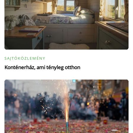
SAJTÓKÖZLEMÉNY
Konténerház, ami tényleg otthon