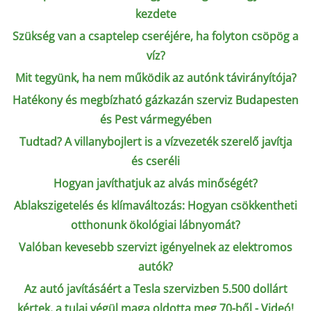
kezdete
Szükség van a csaptelep cseréjére, ha folyton csöpög a
víz?
Mit tegyünk, ha nem működik az autónk távirányítója?
Hatékony és megbízható gázkazán szerviz Budapesten
és Pest vármegyében
Tudtad? A villanybojlert is a vízvezeték szerelő javítja
és cseréli
Hogyan javíthatjuk az alvás minőségét?
Ablakszigetelés és klímaváltozás: Hogyan csökkentheti
otthonunk ökológiai lábnyomát?
Valóban kevesebb szervizt igényelnek az elektromos
autók?
Az autó javításáért a Tesla szervizben 5.500 dollárt
kértek, a tulaj végül maga oldotta meg 70-ből - Videó!