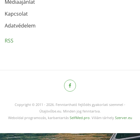
Médiaajánlat
Kapcsolat
Adatvédelem
RSS
Copyright © 2011
-
2026.
Fenntartható fejlődés gyakorlati szemmel -
Útajövőbe.eu. Minden jog fenntartva.
Weboldal programozás, karbantartás
SelfMed.pro
. Villám tárhely
Szerver.eu