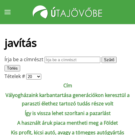
Fő tartalom átugrása
javítás
Írja be a címrészt
Szűrő
Törlés
Tételek #
Cím
Vályogházaink karbantartása generációkon keresztül a
paraszti élethez tartozó tudás része volt
Így is vissza lehet szorítani a pazarlást
A használt áruk piaca mentheti meg a Földet
Kis profit, kicsi autó, avagy a tömeges autógyártás