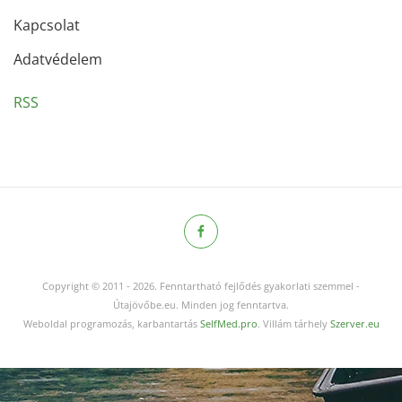
Kapcsolat
Adatvédelem
RSS
Copyright © 2011
-
2026.
Fenntartható fejlődés gyakorlati szemmel -
Útajövőbe.eu. Minden jog fenntartva.
Weboldal programozás, karbantartás
SelfMed.pro
. Villám tárhely
Szerver.eu