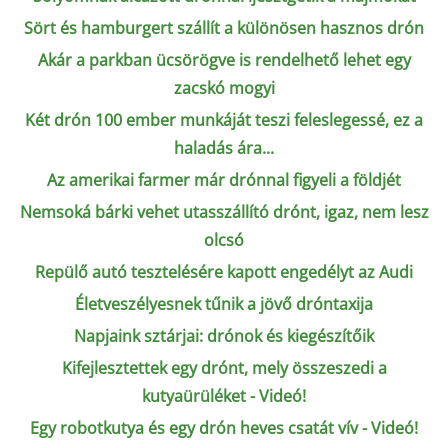
Sört és hamburgert szállít a különösen hasznos drón
Akár a parkban ücsörögve is rendelhető lehet egy
zacskó mogyi
Két drón 100 ember munkáját teszi feleslegessé, ez a
haladás ára...
Az amerikai farmer már drónnal figyeli a földjét
Nemsoká bárki vehet utasszállító drónt, igaz, nem lesz
olcsó
Repülő autó tesztelésére kapott engedélyt az Audi
Életveszélyesnek tűnik a jövő dróntaxija
Napjaink sztárjai: drónok és kiegészítőik
Kifejlesztettek egy drónt, mely összeszedi a
kutyaürüléket - Videó!
Egy robotkutya és egy drón heves csatát vív - Videó!