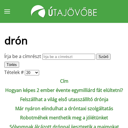
Fő tartalom átugrása
drón
Írja be a címrészt
Szűrő
Törlés
Tételek #
Cím
Hogyan képes 2 ember évente egymilliárd fát elültetni?
Felszállhat a világ első utasszállító drónja
Már nyáron elindulhat a dróntaxi szolgáltatás
Robotméhek menthetik meg a jólétünket
Sólyomnak álcázott drónnal ijesztgetik a majmokat