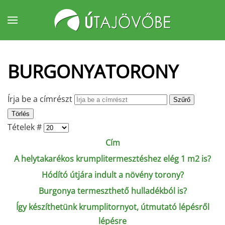
Fő tartalom átugrása
BURGONYATORONY
Írja be a címrészt
Szűrő
Törlés
Tételek #
Cím
A helytakarékos krumplitermesztéshez elég 1 m2 is?
Hódító útjára indult a növény torony?
Burgonya termeszthető hulladékból is?
Így készíthetünk krumplitornyot, útmutató lépésről
lépésre