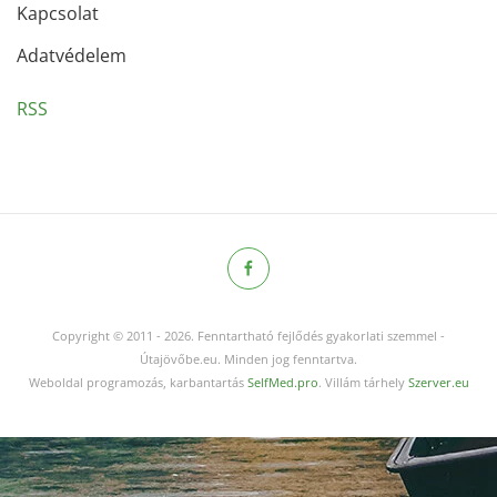
Kapcsolat
Adatvédelem
RSS
Copyright © 2011
-
2026.
Fenntartható fejlődés gyakorlati szemmel -
Útajövőbe.eu. Minden jog fenntartva.
Weboldal programozás, karbantartás
SelfMed.pro
. Villám tárhely
Szerver.eu