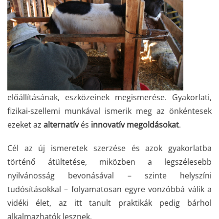
előállításának, eszközeinek megismerése. Gyakorlati,
fizikai-szellemi munkával ismerik meg az önkéntesek
ezeket az
alternatív
és
innovatív
megoldásokat
.
Cél az új ismeretek szerzése és azok gyakorlatba
történő átültetése, miközben a legszélesebb
nyilvánosság bevonásával – szinte helyszíni
tudósításokkal – folyamatosan egyre vonzóbbá válik a
vidéki élet, az itt tanult praktikák pedig bárhol
alkalmazhatók lesznek.