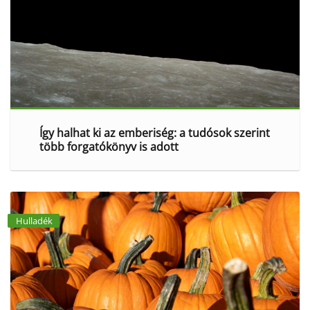
Így halhat ki az emberiség: a tudósok szerint
több forgatókönyv is adott
Hulladék