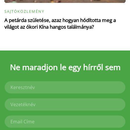
SAJTÓKÖZLEMÉNY
A petárda születése, azaz hogyan hódította meg a
világot az ókori Kína hangos találmánya?
Ne maradjon le
egy hírről sem