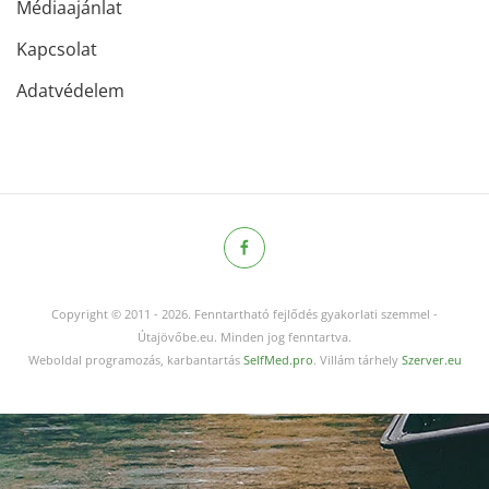
Médiaajánlat
Kapcsolat
Adatvédelem
Copyright © 2011
-
2026.
Fenntartható fejlődés gyakorlati szemmel -
Útajövőbe.eu. Minden jog fenntartva.
Weboldal programozás, karbantartás
SelfMed.pro
. Villám tárhely
Szerver.eu