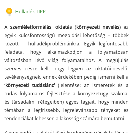
Hulladék TIPP
A
szemléletformálás
,
oktatás
(
környezeti
nevelés
) az
egyik kulcsfontosságú megoldási lehetőség – többek
között – hulladékproblémánkra. Egyik legfontosabb
feladata, hogy alkalmazkodjon a folyamatosan
változásban lévő világ folyamataihoz. A megújulás
szerves része kell, hogy legyen az oktatói-nevelői
tevékenységnek, ennek érdekében pedig ismerni kell a
’környezeti
tudáslánc’
(jelentése: az ismeretek és a
tudás folyamatos fejlesztése a környezetügy szakmai
és társadalmi rétegeiben) egyes tagjait, hogy minden
témában a legfrissebb, legrelevánsabb tényeket és
tendenciákat lehessen a lakosság számára bemutatni.
Kiemelendő az alulról jövő kezdeményezések hatása a