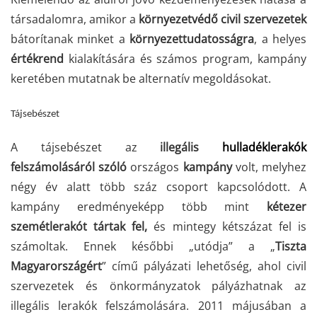
társadalomra, amikor a
környezetvédő
civil
szervezetek
bátorítanak minket a
környezettudatosságra
, a helyes
értékrend
kialakítására és számos program, kampány
keretében mutatnak be alternatív megoldásokat.
Tájsebészet
A tájsebészet az
illegális
hulladéklerakók
felszámolásáról szóló
országos
kampány
volt, melyhez
négy év alatt több száz csoport kapcsolódott. A
kampány eredményeképp több mint
kétezer
szemétlerakót
tártak fel,
és mintegy kétszázat fel is
számoltak. Ennek későbbi „utódja” a „
Tiszta
Magyarországért
” című pályázati lehetőség, ahol civil
szervezetek és önkormányzatok pályázhatnak az
illegális lerakók felszámolására. 2011 májusában a