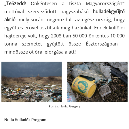
„
TeSzedd
! Önkéntesen a tiszta Magyarországért”
mottóval szerveződött nagyszabású
hulladékgyűjtő
akció
, mely során megmozdult az egész ország, hogy
együttes erővel tisztítsuk meg hazánkat. Ennek külföldi
hajtóereje volt, hogy 2008-ban 50 000 önkéntes 10 000
tonna szemetet gyűjtött össze Észtországban –
mindössze öt óra leforgása alatt!
Forrás: Hankó Gergely
Nulla Hulladék Program