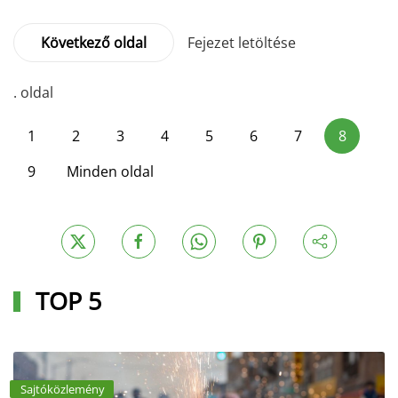
Következő oldal
Fejezet letöltése
. oldal
1
2
3
4
5
6
7
8
9
Minden oldal
TOP 5
Sajtóközlemény