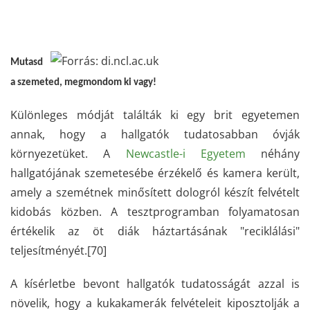
Mutasd
a szemeted, megmondom ki vagy!
Különleges módját találták ki egy brit egyetemen
annak, hogy a hallgatók tudatosabban óvják
környezetüket. A
Newcastle-i Egyetem
néhány
hallgatójának szemetesébe érzékelő és kamera került,
amely a szemétnek minősített dologról készít felvételt
kidobás közben. A tesztprogramban folyamatosan
értékelik az öt diák háztartásának "reciklálási"
teljesítményét.
[70]
A kísérletbe bevont hallgatók tudatosságát azzal is
növelik, hogy a kukakamerák felvételeit kiposztolják a