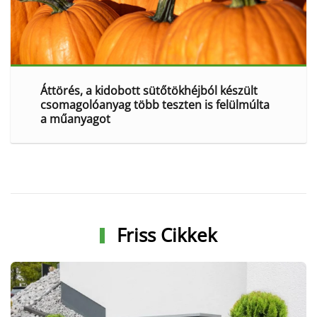
Áttörés, a kidobott sütőtökhéjból készült
csomagolóanyag több teszten is felülmúlta
a műanyagot
Friss Cikkek