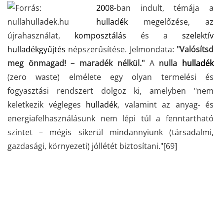
2008
-ban indult, témája a
hulladék
megelőzése, az
újrahasználat,
komposztálás
és a
szelektív
hulladékgyűjtés
népszerűsítése. Jelmondata:
"Valósítsd
meg önmagad! – maradék nélkül."
A
nulla
hulladék
(zero waste) elmélete egy olyan termelési és
fogyasztási rendszert dolgoz ki, amelyben "nem
keletkezik végleges
hulladék
, valamint az anyag- és
energiafelhasználásunk nem lépi túl a fenntartható
szintet – mégis sikerül mindannyiunk (társadalmi,
gazdasági, környezeti) jóllétét biztosítani."
[69]