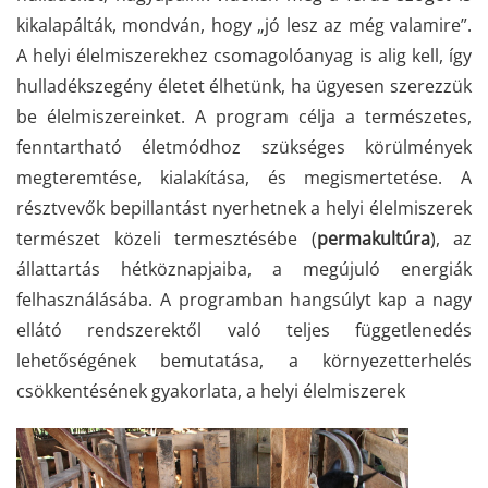
kikalapálták, mondván, hogy „jó lesz az még valamire”.
A helyi élelmiszerekhez csomagolóanyag is alig kell, így
hulladékszegény életet élhetünk, ha ügyesen szerezzük
be élelmiszereinket. A program célja a természetes,
fenntartható életmódhoz szükséges körülmények
megteremtése, kialakítása, és megismertetése. A
résztvevők bepillantást nyerhetnek a helyi élelmiszerek
természet közeli termesztésébe (
permakultúra
), az
állattartás hétköznapjaiba, a megújuló energiák
felhasználásába. A programban hangsúlyt kap a nagy
ellátó rendszerektől való teljes függetlenedés
lehetőségének bemutatása, a környezetterhelés
csökkentésének gyakorlata, a helyi élelmiszerek