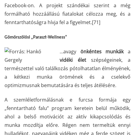
Facebook-on. A projekt szándékai szerint a még
formálható hozzáállású fiatalokat célozza meg, és a
fenntarthatóságra hívja fel a figyelmet.
[71]
Gömörszőlősi „Paraszt-Wellness”
…avagy
önkéntes
munkák
a
vidéki
élet
szépségeinek, a
természettel való találkozás pótolhatatlan élményének,
a kétkezi munka örömének és a cselekvő
optimizmusnak bemutatására és teljes átélésére.
A szemléletformálásnak e furcsa formája egy
„fenntartható falu” program keretein belül működik,
ahol a belső motivációt az aktív kikapcsolódás és
munka mozdítja előre. Régen nem termeltük ennyi
hulladékot, nagyapáink vidéken még a ferde szöget is