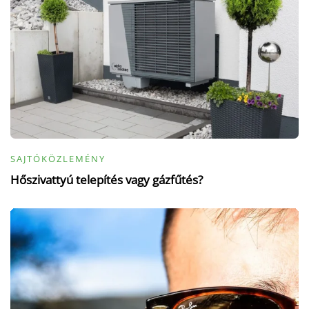
SAJTÓKÖZLEMÉNY
Hőszivattyú telepítés vagy gázfűtés?