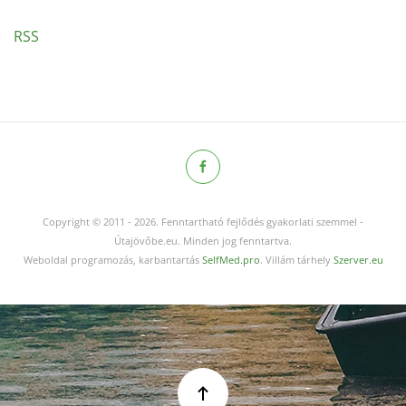
RSS
Copyright © 2011
-
2026.
Fenntartható fejlődés gyakorlati szemmel -
Útajövőbe.eu. Minden jog fenntartva.
Weboldal programozás, karbantartás
SelfMed.pro
. Villám tárhely
Szerver.eu