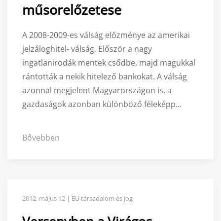
műsorelőzetese
A 2008-2009-es válság előzménye az amerikai
jelzáloghitel- válság. Először a nagy
ingatlanirodák mentek csődbe, majd magukkal
rántották a nekik hitelező bankokat. A válság
azonnal megjelent Magyarországon is, a
gazdaságok azonban különböző féleképp…
Bővebben
2012. május 12 | EU társadalom és jog