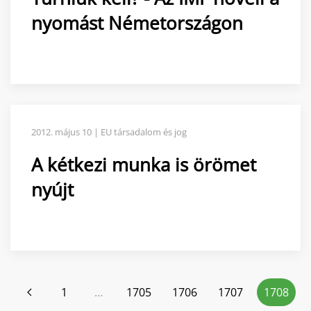
nyomást Németországon
2012. május 10 | EU társadalom és jog
A kétkezi munka is örömet
nyújt
1
…
1705
1706
1707
1708