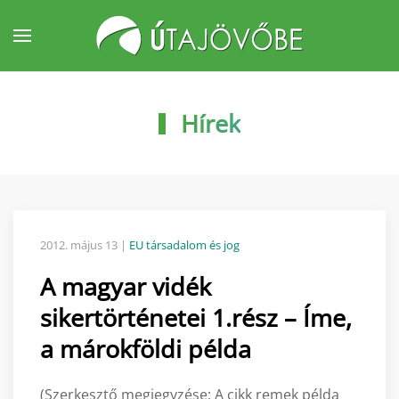
Fő tartalom átugrása
Hírek
2012. május 13
|
EU társadalom és jog
A magyar vidék
sikertörténetei 1.rész – Íme,
a márokföldi példa
(Szerkesztő megjegyzése: A cikk remek példa