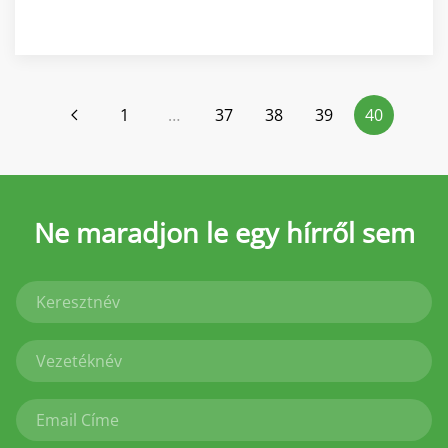
1
…
37
38
39
40
Ne maradjon le
egy hírről sem