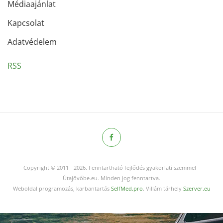
Médiaajánlat
Kapcsolat
Adatvédelem
RSS
Copyright © 2011
-
2026.
Fenntartható fejlődés gyakorlati szemmel -
Útajövőbe.eu. Minden jog fenntartva.
Weboldal programozás, karbantartás
SelfMed.pro
. Villám tárhely
Szerver.eu