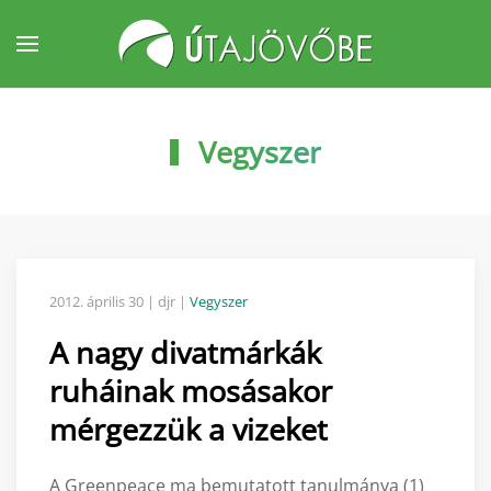
Fő tartalom átugrása
Vegyszer
2012. április 30
| djr |
Vegyszer
A nagy divatmárkák
ruháinak mosásakor
mérgezzük a vizeket
A Greenpeace ma bemutatott tanulmánya (1)