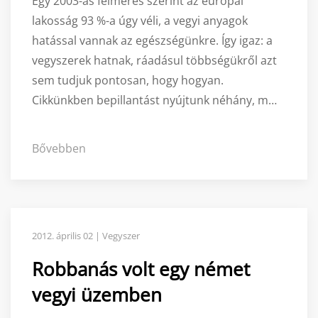
Egy 2003-as felmérés szerint az európai
lakosság 93 %-a úgy véli, a vegyi anyagok
hatással vannak az egészségünkre. Így igaz: a
vegyszerek hatnak, ráadásul többségükről azt
sem tudjuk pontosan, hogy hogyan.
Cikkünkben bepillantást nyújtunk néhány, m…
Bővebben
2012. április 02 | Vegyszer
Robbanás volt egy német
vegyi üzemben