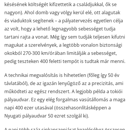
késésének költségét kifizettetik a családjukkal, ők se
nagyon). Ahol domb vagy völgy kerül elé, ott alagutak
és viaduktok segítenek – a pályatervezés egyetlen célja
az volt, hogy a lehető legnagyobb sebességet tudja
tartani rajta a vonat. Még így sem tudják teljesen kifutni
magukat a szerelvények, a legtöbb vonalon biztonsági
okokból 270-300 km/órában limitálják a sebességet,
pedig teszteken 400 feletti tempót is tudtak már menni.
A technikai megvalósítás is hihetetlen (főleg így 50 év
távlatából), de az igazán lenyűgöző az a precizitás, ami
működteti az egész rendszert. A legjobb példa a tokiói
pályaudvar. Ez egy elég forgalmas vasútállomás a maga
napi 400 ezer utasával (összehasonlításképpen a
Nyugati pályaudvar 50 ezret szolgál ki).
A napi több száz sinkanszenjárat kezeléséhez összesen