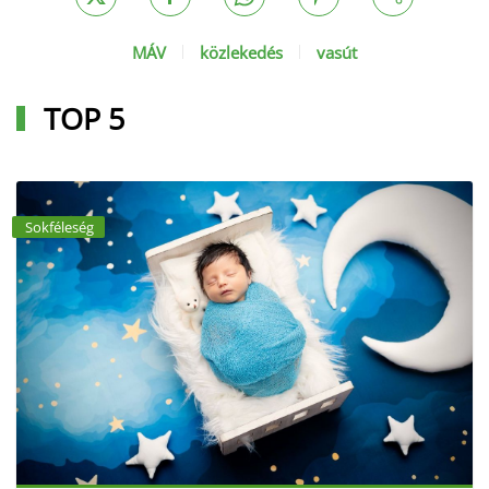
MÁV
közlekedés
vasút
TOP 5
Sokféleség