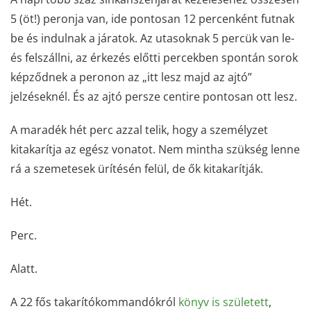
5 (öt!) peronja van, ide pontosan 12 percenként futnak
be és indulnak a járatok. Az utasoknak 5 percük van le-
és felszállni, az érkezés előtti percekben spontán sorok
képződnek a peronon az „itt lesz majd az ajtó”
jelzéseknél. És az ajtó persze centire pontosan ott lesz.
A maradék hét perc azzal telik, hogy a személyzet
kitakarítja az egész vonatot. Nem mintha szükség lenne
rá a szemetesek ürítésén felül, de ők kitakarítják.
Hét.
Perc.
Alatt.
A 22 fős takarítókommandókról
könyv is született
,