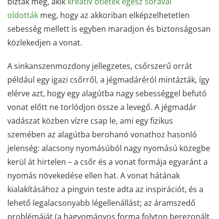
bíztak meg, akik
kreatív ötletek egész sorával
oldották
meg, hogy az akkoriban elképzelhetetlen
sebesség mellett is egyben maradjon és biztonságosan
közlekedjen a vonat.
A sinkanszenmozdony jellegzetes, csőrszerű orrát
például egy igazi csőrről, a jégmadáréról mintázták, így
elérve azt, hogy egy alagútba nagy sebességgel befutó
vonat előtt ne torlódjon össze a levegő. A jégmadár
vadászat közben vízre csap le, ami egy fizikus
szemében az alagútba berohanó vonathoz hasonló
jelenség: alacsony nyomásúból nagy nyomású közegbe
kerül át hirtelen – a csőr és a vonat formája egyaránt a
nyomás növekedése ellen hat. A vonat hátának
kialakításához a pingvin teste adta az inspirációt, és a
lehető legalacsonyabb légellenállást; az áramszedő
problémáját (a hagyományos forma folyton berezonált,