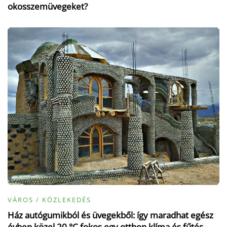
okosszemüvegeket?
VÁROS / KÖZLEKEDÉS
Ház autógumikból és üvegekből: így maradhat egész
évben közel 20 °C fokos egy otthon klíma és fűtés