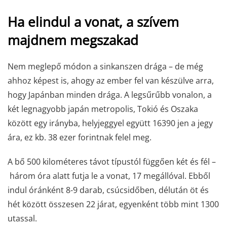
Ha elindul a vonat, a szívem
majdnem megszakad
Nem meglepő módon a sinkanszen drága – de még
ahhoz képest is, ahogy az ember fel van készülve arra,
hogy Japánban minden drága. A legsűrűbb vonalon, a
két legnagyobb japán metropolis, Tokió és Oszaka
között egy irányba, helyjeggyel együtt 16390 jen a jegy
ára, ez kb. 38 ezer forintnak felel meg.
A bő 500 kilométeres távot típustól függően két és fél –
három óra alatt futja le a vonat, 17 megállóval. Ebből
indul óránként 8-9 darab, csúcsidőben, délután öt és
hét között összesen 22 járat, egyenként több mint 1300
utassal.