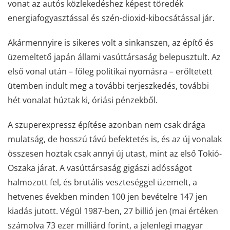
vonat az autós közlekedéshez képest töredék
energiafogyasztással és szén-dioxid-kibocsátással jár.
Akármennyire is sikeres volt a sinkanszen, az építő és
üzemeltető japán állami vasúttársaság belepusztult. Az
első vonal után – főleg politikai nyomásra – erőltetett
ütemben indult meg a további terjeszkedés, további
hét vonalat húztak ki, óriási pénzekből.
A szuperexpressz építése azonban nem csak drága
mulatság, de hosszú távú befektetés is, és az új vonalak
összesen hoztak csak annyi új utast, mint az első Tokió-
Oszaka járat. A vasúttársaság gigászi adósságot
halmozott fel, és brutális veszteséggel üzemelt, a
hetvenes években minden 100 jen bevételre 147 jen
kiadás jutott. Végül 1987-ben, 27 billió jen (mai értéken
számolva 73 ezer milliárd forint, a jelenlegi magyar