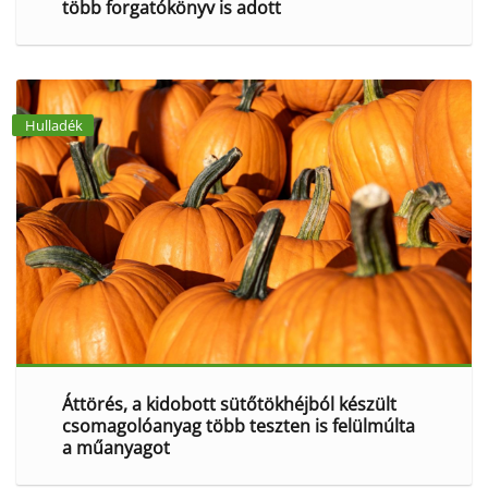
több forgatókönyv is adott
Hulladék
Áttörés, a kidobott sütőtökhéjból készült
csomagolóanyag több teszten is felülmúlta
a műanyagot