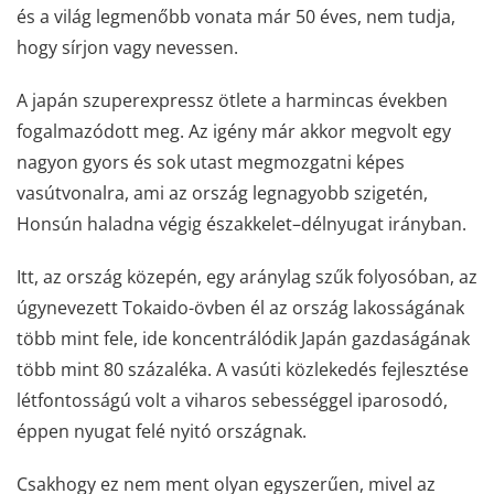
és a világ legmenőbb vonata már 50 éves, nem tudja,
hogy sírjon vagy nevessen.
A japán szuperexpressz ötlete a harmincas években
fogalmazódott meg. Az igény már akkor megvolt egy
nagyon gyors és sok utast megmozgatni képes
vasútvonalra, ami az ország legnagyobb szigetén,
Honsún haladna végig északkelet–délnyugat irányban.
Itt, az ország közepén, egy aránylag szűk folyosóban, az
úgynevezett Tokaido-övben él az ország lakosságának
több mint fele, ide koncentrálódik Japán gazdaságának
több mint 80 százaléka. A vasúti közlekedés fejlesztése
létfontosságú volt a viharos sebességgel iparosodó,
éppen nyugat felé nyitó országnak.
Csakhogy ez nem ment olyan egyszerűen, mivel az