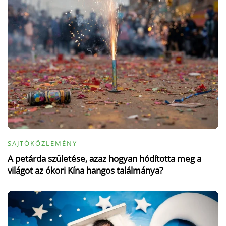
SAJTÓKÖZLEMÉNY
A petárda születése, azaz hogyan hódította meg a
világot az ókori Kína hangos találmánya?