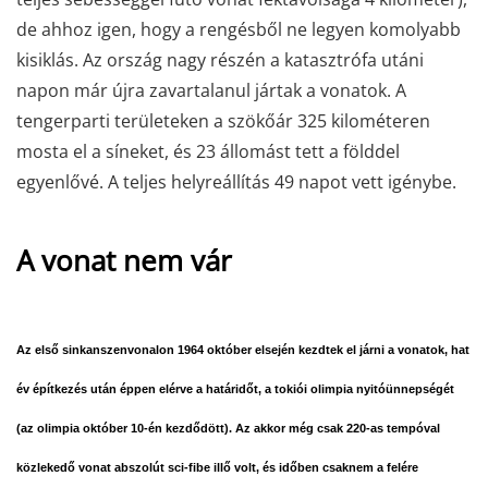
de ahhoz igen, hogy a rengésből ne legyen komolyabb
kisiklás. Az ország nagy részén a katasztrófa utáni
napon már újra zavartalanul jártak a vonatok. A
tengerparti területeken a szökőár 325 kilométeren
mosta el a síneket, és 23 állomást tett a földdel
egyenlővé. A teljes helyreállítás 49 napot vett igénybe.
A vonat nem vár
Az első sinkanszenvonalon 1964 október elsején kezdtek el járni a vonatok, hat
év építkezés után éppen elérve a határidőt, a tokiói olimpia nyitóünnepségét
(az olimpia október 10-én kezdődött). Az akkor még csak 220-as tempóval
közlekedő vonat abszolút sci-fibe illő volt, és időben csaknem a felére