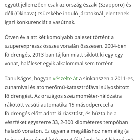
együtt jellemzően csak az ország északi (Szapporo) és
déli (Okinava) csücskébe induló járatoknál jelentenek
igazi konkurenciát a vasútnak.
Ötven év alatt két komolyabb baleset történt a
szuperexpressz összes vonalán összesen. 2004-ben
földrengés, 2013-ban tájfun miatt siklott ki egy-egy
vonat, haláleset egyik alkalommal sem történt.
Tanulságos, hogyan
vészelte át
a sinkanszen a 2011-es,
cunamival és atomerőmű-katasztrófával súlyosbított
földrengést. Az országos szeizmométer-hálózatra
rákötött vasúti automatika 15 másodperccel a
földrengés előtt adott ki riasztást, és húzta be a
vészféket egyszerre 33, 2-300 kilométeres tempóban
haladó vonaton. Ez ugyan a megálláshoz nem elég (a
teljes sebességgel futó vonat féktávolsága 4 kilométer),