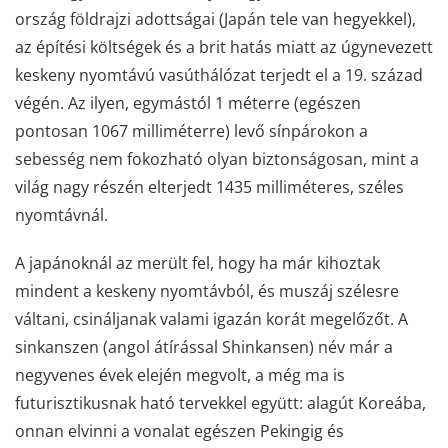
ország földrajzi adottságai (Japán tele van hegyekkel),
az építési költségek és a brit hatás miatt az úgynevezett
keskeny nyomtávú vasúthálózat terjedt el a 19. század
végén. Az ilyen, egymástól 1 méterre (egészen
pontosan 1067 milliméterre) levő sínpárokon a
sebesség nem fokozható olyan biztonságosan, mint a
világ nagy részén elterjedt 1435 milliméteres, széles
nyomtávnál.
A japánoknál az merült fel, hogy ha már kihoztak
mindent a keskeny nyomtávból, és muszáj szélesre
váltani, csináljanak valami igazán korát megelőzőt. A
sinkanszen (angol átírással Shinkansen) név már a
negyvenes évek elején megvolt, a még ma is
futurisztikusnak ható tervekkel együtt: alagút Koreába,
onnan elvinni a vonalat egészen Pekingig és