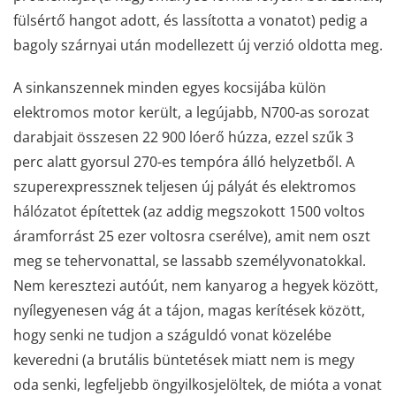
fülsértő hangot adott, és lassította a vonatot) pedig a
bagoly szárnyai után modellezett új verzió oldotta meg.
A sinkanszennek minden egyes kocsijába külön
elektromos motor került, a legújabb, N700-as sorozat
darabjait összesen 22 900 lóerő húzza, ezzel szűk 3
perc alatt gyorsul 270-es tempóra álló helyzetből. A
szuperexpressznek teljesen új pályát és elektromos
hálózatot építettek (az addig megszokott 1500 voltos
áramforrást 25 ezer voltosra cserélve), amit nem oszt
meg se tehervonattal, se lassabb személyvonatokkal.
Nem keresztezi autóút, nem kanyarog a hegyek között,
nyílegyenesen vág át a tájon, magas kerítések között,
hogy senki ne tudjon a száguldó vonat közelébe
keveredni (a brutális büntetések miatt nem is megy
oda senki, legfeljebb öngyilkosjelöltek, de mióta a vonat