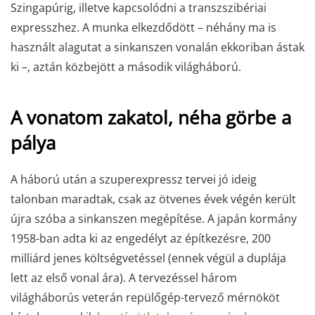
Szingapúrig, illetve kapcsolódni a transzszibériai
expresszhez. A munka elkezdődött – néhány ma is
használt alagutat a sinkanszen vonalán ekkoriban ástak
ki –, aztán közbejött a második világháború.
A vonatom zakatol, néha görbe a
pálya
A háború után a szuperexpressz tervei jó ideig
talonban maradtak, csak az ötvenes évek végén került
újra szóba a sinkanszen megépítése. A japán kormány
1958-ban adta ki az engedélyt az építkezésre, 200
milliárd jenes költségvetéssel (ennek végül a duplája
lett az első vonal ára). A tervezéssel három
világháborús veterán repülőgép-tervező mérnököt