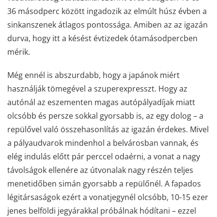
36 másodperc között ingadozik az elmúlt húsz évben a
sinkanszenek átlagos pontossága. Amiben az az igazán
durva, hogy itt a késést évtizedek ótamásodpercben
mérik.
Még ennél is abszurdabb, hogy a japánok miért
használják tömegével a szuperexpresszt. Hogy az
autónál az eszementen magas autópályadíjak miatt
olcsóbb és persze sokkal gyorsabb is, az egy dolog – a
repülővel való összehasonlítás az igazán érdekes. Mivel
a pályaudvarok mindenhol a belvárosban vannak, és
elég indulás előtt pár perccel odaérni, a vonat a nagy
távolságok ellenére az útvonalak nagy részén teljes
menetidőben simán gyorsabb a repülőnél. A fapados
légitársaságok ezért a vonatjegynél olcsóbb, 10-15 ezer
jenes belföldi jegyárakkal próbálnak hódítani – ezzel