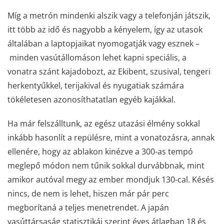
Míg a metrón mindenki alszik vagy a telefonján játszik,
itt több az idő és nagyobb a kényelem, így az utasok
általában a laptopjaikat nyomogatják vagy esznek –
minden vasútállomáson lehet kapni speciális, a
vonatra szánt kajadobozt, az Ekibent, szusival, tengeri
herkentyűkkel, terijakival és nyugatiak számára
tökéletesen azonosíthatatlan egyéb kajákkal.
Ha már felszálltunk, az egész utazási élmény sokkal
inkább hasonlít a repülésre, mint a vonatozásra, annak
ellenére, hogy az ablakon kinézve a 300-as tempó
meglepő módon nem tűnik sokkal durvábbnak, mint
amikor autóval megy az ember mondjuk 130-cal. Késés
nincs, de nem is lehet, hiszen már pár perc
megborítaná a teljes menetrendet. A japán
vasúttársaság statisztikái szerint éves átlagban 18 és