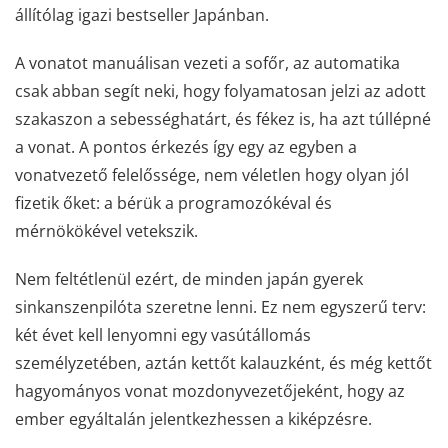
állítólag igazi bestseller Japánban.
A vonatot manuálisan vezeti a sofőr, az automatika
csak abban segít neki, hogy folyamatosan jelzi az adott
szakaszon a sebességhatárt, és fékez is, ha azt túllépné
a vonat. A pontos érkezés így egy az egyben a
vonatvezető felelőssége, nem véletlen hogy olyan jól
fizetik őket: a bérük a programozókéval és
mérnökökével vetekszik.
Nem feltétlenül ezért, de minden japán gyerek
sinkanszenpilóta szeretne lenni. Ez nem egyszerű terv:
két évet kell lenyomni egy vasútállomás
személyzetében, aztán kettőt kalauzként, és még kettőt
hagyományos vonat mozdonyvezetőjeként, hogy az
ember egyáltalán jelentkezhessen a kiképzésre.