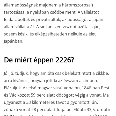
államadósságnak majdnem a háromszorosa!)
tartozással a nyakában csődbe ment. A vállalatot
feldarabolták és privatizálták, az adósságot a japán
állam vállalta át. A sinkanszen viszont azóta is jár,
sosem késik, és elképzelhetetlen nélküle az élet
Japánban.
De miért éppen 2226?
Jó, jó, tudjuk, hogy amióta csak belekattintott a cikkbe,
arra kíváncsi, hogyan jött ki az évszám a címben.
Eláruljuk. Az első magyar vasútvonalon, 1846-ban Pest
és Vác között 59 perc alatt döcögött végig a vonat. Ma
ugyanezt a 33 kilométeres távot a gyorsított, ún.
zónázó vonat 28 perc alatt futja be. Előbbi 33,5, utóbbi