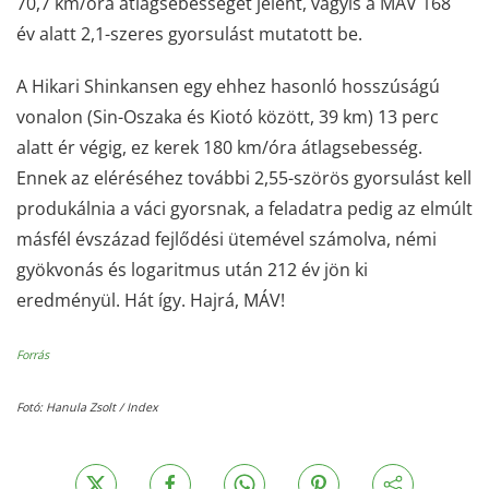
70,7 km/óra átlagsebességet jelent, vagyis a MÁV 168
év alatt 2,1-szeres gyorsulást mutatott be.
A Hikari Shinkansen egy ehhez hasonló hosszúságú
vonalon (Sin-Oszaka és Kiotó között, 39 km) 13 perc
alatt ér végig, ez kerek 180 km/óra átlagsebesség.
Ennek az eléréséhez további 2,55-szörös gyorsulást kell
produkálnia a váci gyorsnak, a feladatra pedig az elmúlt
másfél évszázad fejlődési ütemével számolva, némi
gyökvonás és logaritmus után 212 év jön ki
eredményül. Hát így. Hajrá, MÁV!
Forrás
Fotó: Hanula Zsolt / Index