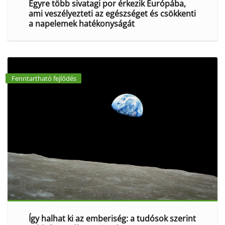
Egyre több sivatagi por érkezik Európába,
ami veszélyezteti az egészséget és csökkenti
a napelemek hatékonyságát
Fenntartható fejlődés
Így halhat ki az emberiség: a tudósok szerint