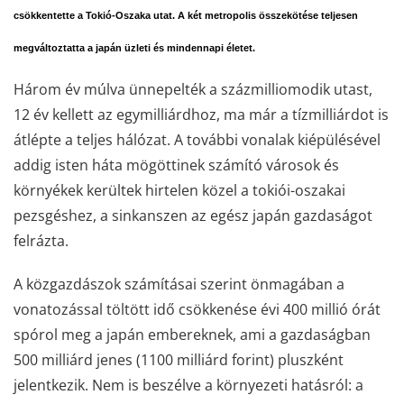
csökkentette a Tokió-Oszaka utat. A két metropolis összekötése teljesen
megváltoztatta a japán üzleti és mindennapi életet.
Három év múlva ünnepelték a százmilliomodik utast,
12 év kellett az egymilliárdhoz, ma már a tízmilliárdot is
átlépte a teljes hálózat. A további vonalak kiépülésével
addig isten háta mögöttinek számító városok és
környékek kerültek hirtelen közel a tokiói-oszakai
pezsgéshez, a sinkanszen az egész japán gazdaságot
felrázta.
A közgazdászok számításai szerint önmagában a
vonatozással töltött idő csökkenése évi 400 millió órát
spórol meg a japán embereknek, ami a gazdaságban
500 milliárd jenes (1100 milliárd forint) pluszként
jelentkezik. Nem is beszélve a környezeti hatásról: a