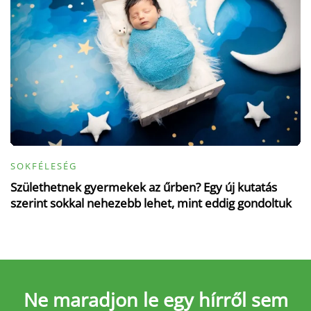
SOKFÉLESÉG
Születhetnek gyermekek az űrben? Egy új kutatás
szerint sokkal nehezebb lehet, mint eddig gondoltuk
Ne maradjon le
egy hírről sem