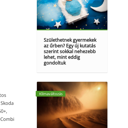
Születhetnek gyermekek
az űrben? Egy új kutatás
szerint sokkal nehezebb
lehet, mint eddig
gondoltuk
Klímaváltozás
tos
a Skoda
50+,
b Combi