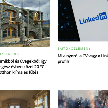
SAJTÓKÖZLEMÉNY
ÖZLEKEDÉS
Mi a nyerő, a CV vagy a Lin
mikból és üvegekből: így
profil?
gész évben közel 20 °C
otthon klíma és fűtés