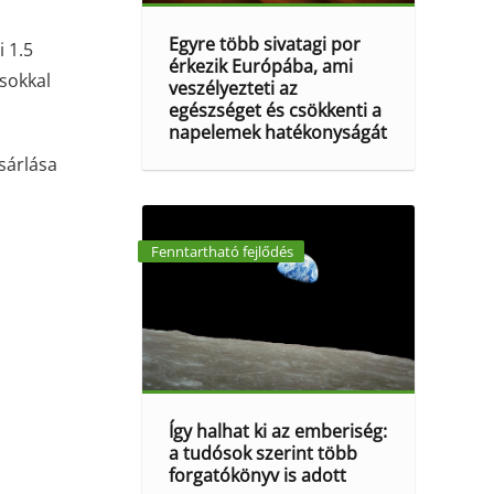
Egyre több sivatagi por
i 1.5
érkezik Európába, ami
 sokkal
veszélyezteti az
egészséget és csökkenti a
napelemek hatékonyságát
sárlása
Fenntartható fejlődés
Így halhat ki az emberiség:
a tudósok szerint több
forgatókönyv is adott