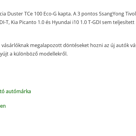
acia Duster TCe 100 Eco-G kapta. A 3 pontos SsangYong Tivol
I-T, Kia Picanto 1.0 és Hyundai i10 1.0 T-GDI sem teljesített
t a vásárlóknak megalapozott döntéseket hozni az új autók vá
nyújt a különböző modellekről.
ató autómárka
ben