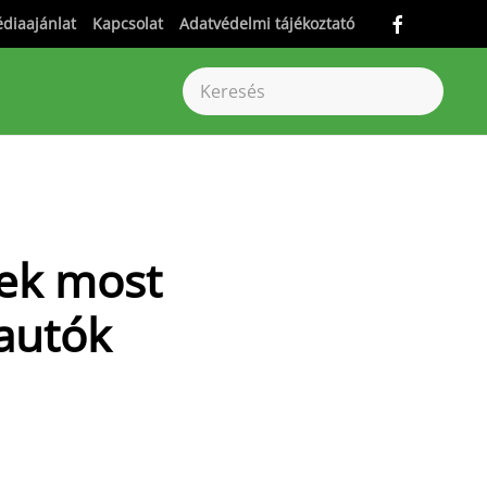
diaajánlat
Kapcsolat
Adatvédelmi tájékoztató
zek most
 autók