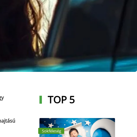
TOP 5
gy
hajtású
Sokféleség