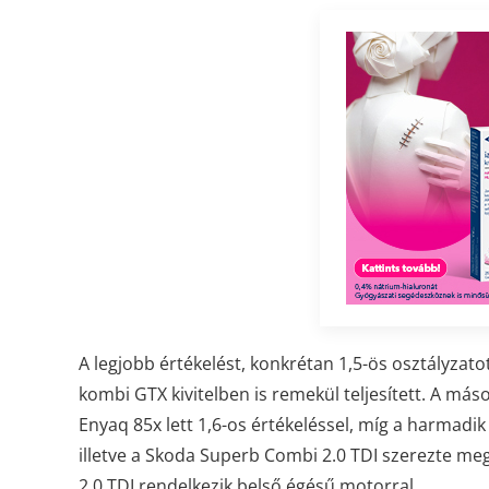
A legjobb értékelést, konkrétan 1,5-ös osztályzat
kombi GTX kivitelben is remekül teljesített. A más
Enyaq 85x lett 1,6-os értékeléssel, míg a harmadik
illetve a Skoda Superb Combi 2.0 TDI szerezte me
2.0 TDI rendelkezik belső égésű motorral.