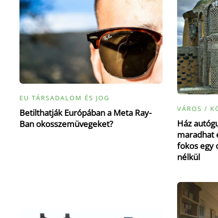
EU TÁRSADALOM ÉS JOG
VÁROS / K
Betilthatják Európában a Meta Ray-
Ház autógu
Ban okosszemüvegeket?
maradhat e
fokos egy 
nélkül