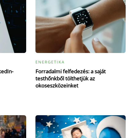
ENERGETIKA
kedIn-
Forradalmi felfedezés: a saját
testhőnkből tölthetjük az
okoseszközeinket