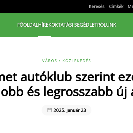
Keresés
Címkék
Mé
FŐOLDAL
HÍREK
OKTATÁSI SEGÉDLET
RÓLUNK
VÁROS / KÖZLEKEDÉS
et autóklub szerint e
jobb és legrosszabb új
2025. január 23