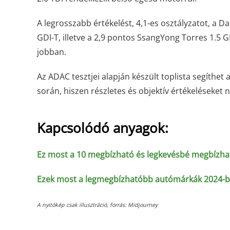
A legrosszabb értékelést, 4,1-es osztályzatot, a D
GDI-T, illetve a 2,9 pontos SsangYong Torres 1.5 GD
jobban.
Az ADAC tesztjei alapján készült toplista segíthe
során, hiszen részletes és objektív értékeléseket 
Kapcsolódó anyagok:
Ez most a 10 megbízható és legkevésbé megbízh
Ezek most a legmegbízhatóbb autómárkák 2024-
A nyitókép csak illusztráció, forrás: Midjourney