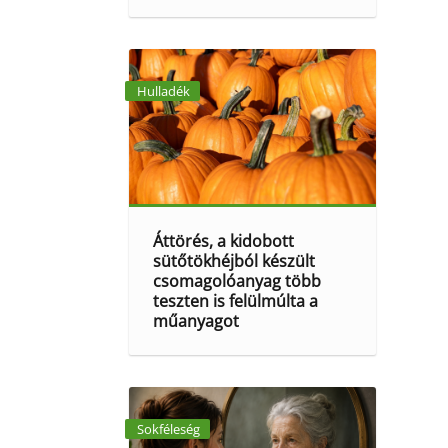
Hulladék
Áttörés, a kidobott
sütőtökhéjból készült
csomagolóanyag több
teszten is felülmúlta a
műanyagot
Sokféleség