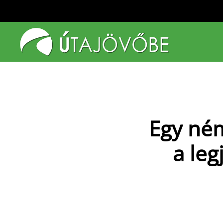
Fő tartalom átugrása
Egy ném
a leg