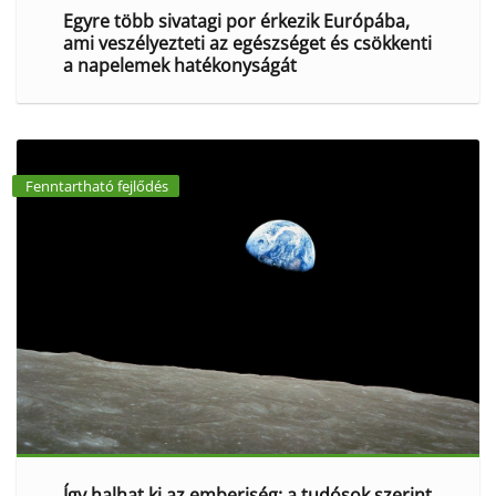
Egyre több sivatagi por érkezik Európába,
ami veszélyezteti az egészséget és csökkenti
a napelemek hatékonyságát
Fenntartható fejlődés
Így halhat ki az emberiség: a tudósok szerint