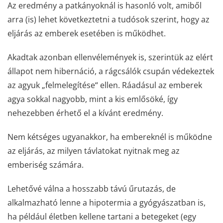
Az eredmény a patkányoknál is hasonló volt, amiből
arra (is) lehet következtetni a tudósok szerint, hogy az
eljárás az emberek esetében is működhet.
Akadtak azonban ellenvélemények is, szerintük az elért
állapot nem hibernáció, a rágcsálók csupán védekeztek
az agyuk „felmelegítése“ ellen. Ráadásul az emberek
agya sokkal nagyobb, mint a kis emlősöké, így
nehezebben érhető el a kívánt eredmény.
Nem kétséges ugyanakkor, ha embereknél is működne
az eljárás, az milyen távlatokat nyitnak meg az
emberiség számára.
Lehetővé válna a hosszabb távú űrutazás, de
alkalmazható lenne a hipotermia a gyógyászatban is,
ha például életben kellene tartani a betegeket (egy