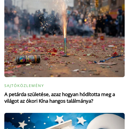
SAJTÓKÖZLEMÉNY
A petárda születése, azaz hogyan hódította meg a
világot az ókori Kína hangos találmánya?