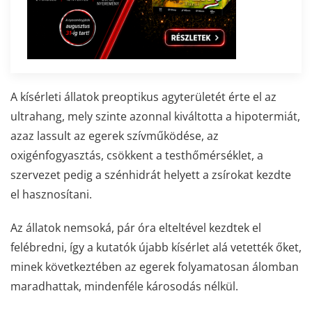
A kísérleti állatok preoptikus agyterületét érte el az
ultrahang, mely szinte azonnal kiváltotta a hipotermiát,
azaz lassult az egerek szívműködése, az
oxigénfogyasztás, csökkent a testhőmérséklet, a
szervezet pedig a szénhidrát helyett a zsírokat kezdte
el hasznosítani.
Az állatok nemsoká, pár óra elteltével kezdtek el
felébredni, így a kutatók újabb kísérlet alá vetették őket,
minek következtében az egerek folyamatosan álomban
maradhattak, mindenféle károsodás nélkül.