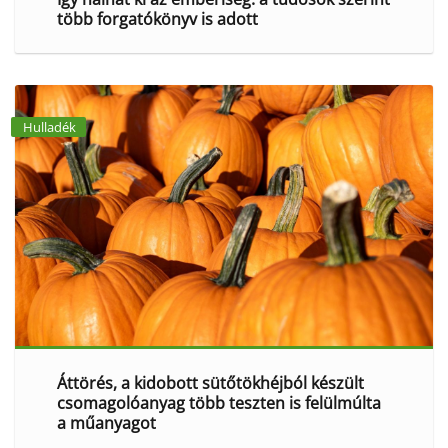
több forgatókönyv is adott
Hulladék
Áttörés, a kidobott sütőtökhéjból készült
csomagolóanyag több teszten is felülmúlta
a műanyagot