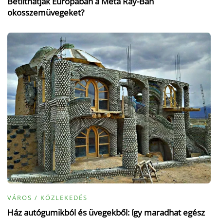
Betilthatják Európában a Meta Ray-Ban
okosszemüvegeket?
VÁROS / KÖZLEKEDÉS
Ház autógumikból és üvegekből: így maradhat egész