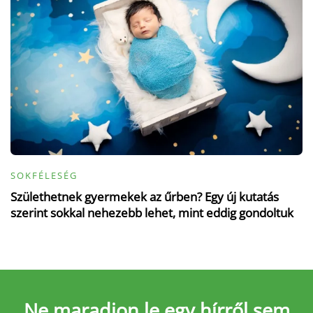
SOKFÉLESÉG
Születhetnek gyermekek az űrben? Egy új kutatás
szerint sokkal nehezebb lehet, mint eddig gondoltuk
Ne maradjon le
egy hírről sem