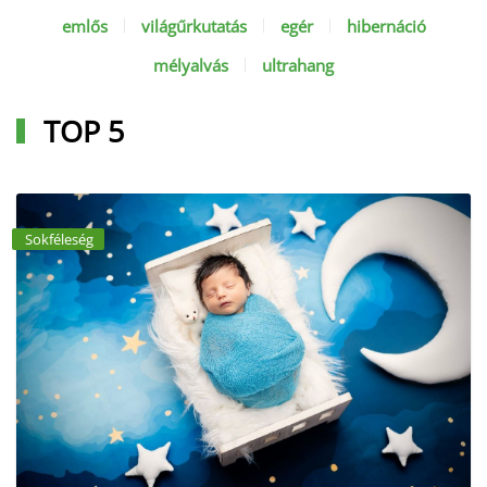
emlős
világűrkutatás
egér
hibernáció
mélyalvás
ultrahang
TOP 5
Sokféleség