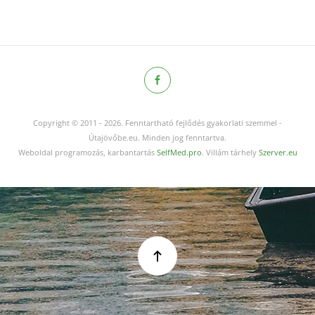
Copyright © 2011
-
2026.
Fenntartható fejlődés gyakorlati szemmel -
Útajövőbe.eu. Minden jog fenntartva.
Weboldal programozás, karbantartás
SelfMed.pro
. Villám tárhely
Szerver.eu