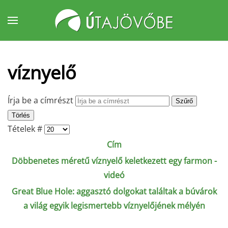
Fő tartalom átugrása
víznyelő
Írja be a címrészt
Szűrő
Törlés
Tételek #
Cím
Döbbenetes méretű víznyelő keletkezett egy farmon -
videó
Great Blue Hole: aggasztó dolgokat találtak a búvárok
a világ egyik legismertebb víznyelőjének mélyén