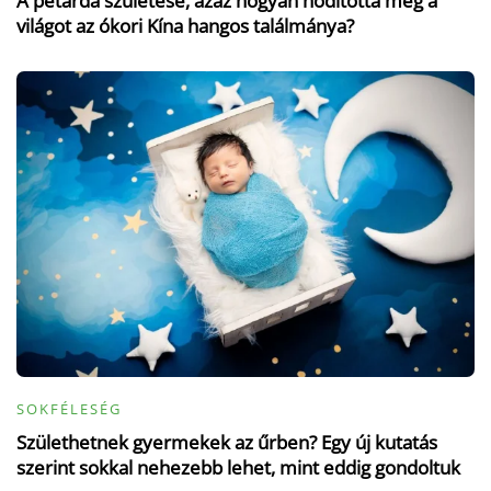
A petárda születése, azaz hogyan hódította meg a
világot az ókori Kína hangos találmánya?
SOKFÉLESÉG
Születhetnek gyermekek az űrben? Egy új kutatás
szerint sokkal nehezebb lehet, mint eddig gondoltuk