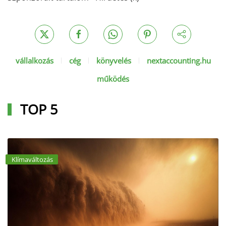
vállalkozás
cég
könyvelés
nextaccounting.hu
működés
TOP 5
Klímaváltozás