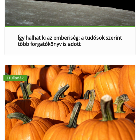
Így halhat ki az emberiség: a tudósok szerint
több forgatókönyv is adott
Hulladék