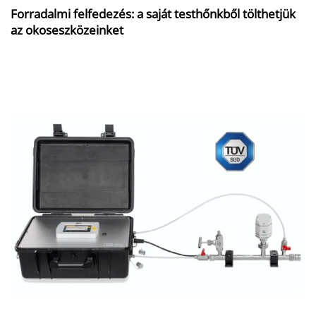
Forradalmi felfedezés: a saját testhőnkből tölthetjük
az okoseszközeinket