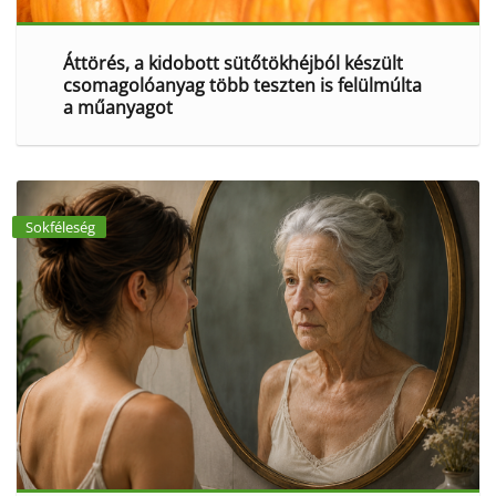
Áttörés, a kidobott sütőtökhéjból készült
csomagolóanyag több teszten is felülmúlta
a műanyagot
Sokféleség