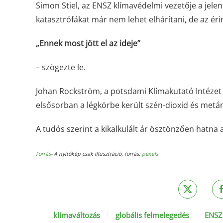
Simon Stiel, az ENSZ klímavédelmi vezetője a jelen
katasztrófákat már nem lehet elhárítani, de az érin
„Ennek most jött el az ideje”
– szögezte le.
Johan Rockström, a potsdami Klímakutató Intézet i
elsősorban a légkörbe került szén-dioxid és metán 
A tudós szerint a kikalkulált ár ösztönzően hatna
Forrás
- A nyitókép csak illusztráció, forrás:
pexels
klímaváltozás
globális felmelegedés
ENSZ 