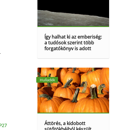
Így halhat ki az emberiség:
a tudósok szerint több
forgatókönyv is adott
–
Hulladék
Áttörés, a kidobott
P27
sütőtökhéjból készült