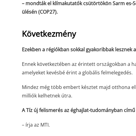
– mondták el klímakutatók csütörtökön Sarm es-S
ülésén (COP27).
Következmény
Ezekben a régiókban sokkal gyakoribbak lesznek a
Ennek következtében az érintett országokban a ha
amelyeket kevésbé érint a globális felmelegedés.
Mindez még több embert késztet majd otthona elh
milliók kelhetnek útra.
A Tíz új felismerés az éghajlat-tudományban című 
– írja az MTI.