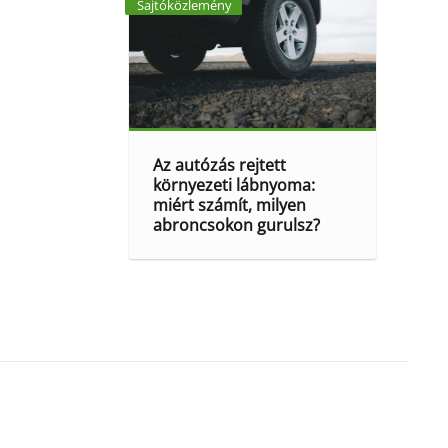
Sajtóközlemény
Az autózás rejtett
környezeti lábnyoma:
miért számít, milyen
abroncsokon gurulsz?