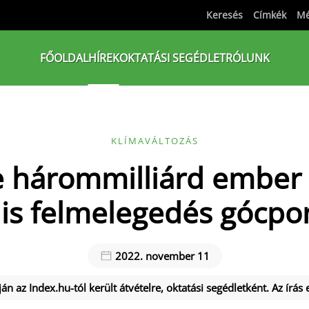
Keresés
Címkék
Mé
FŐOLDAL
HÍREK
OKTATÁSI SEGÉDLET
RÓLUNK
KLÍMAVÁLTOZÁS
e hárommilliárd ember 
lis felmelegedés gócpo
2022. november 11
án az Index.hu-tól került átvételre, oktatási segédletként. Az írás