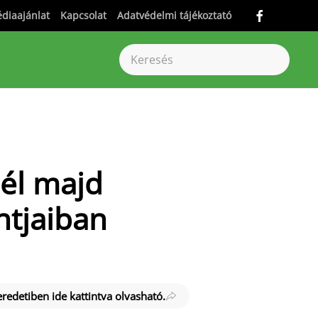
diaajánlat
Kapcsolat
Adatvédelmi tájékoztató
él majd
ntjaiban
 eredetiben ide kattintva olvasható.