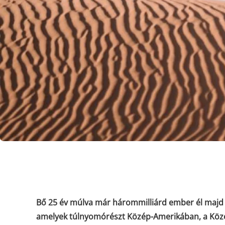
Bő 25 év múlva már hárommilliárd ember él majd a 
amelyek túlnyomórészt Közép-Amerikában, a Közel-