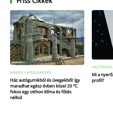
Friss Cikkek
SAJTÓKÖZ
VÁROS / KÖZLEKEDÉS
Mi a nyerő,
Ház autógumikból és üvegekből: így
profil?
maradhat egész évben közel 20 °C
fokos egy otthon klíma és fűtés
nélkül