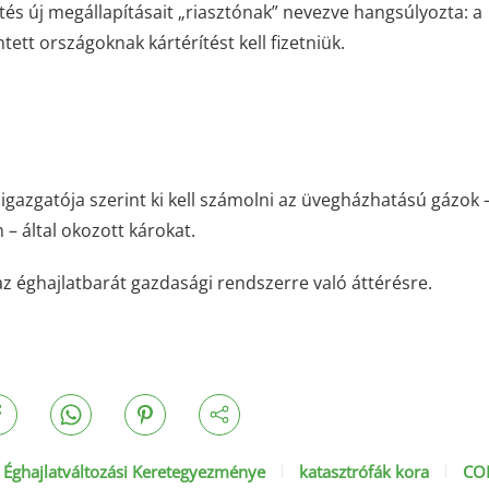
tés új megállapításait „riasztónak” nevezve hangsúlyozta: a
tett országoknak kártérítést kell fizetniük.
gazgatója szerint ki kell számolni az üvegházhatású gázok 
– által okozott károkat.
 az éghajlatbarát gazdasági rendszerre való áttérésre.
Éghajlatváltozási Keretegyezménye
katasztrófák kora
CO