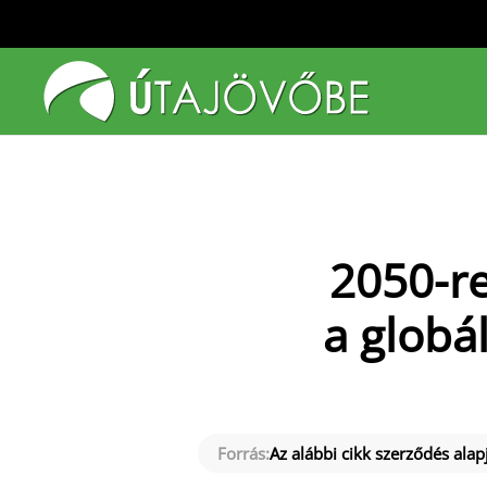
Fő tartalom átugrása
2050-r
a globá
Forrás:
Az alábbi cikk szerződés alapj