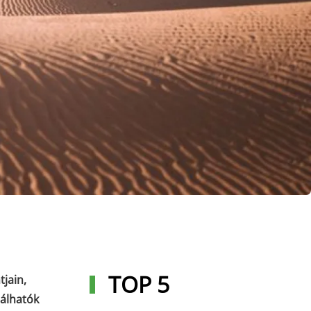
TOP 5
tjain,
lálhatók