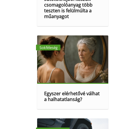
csomagolóanyag több
teszten is felülmúlta a
műanyagot
Sokféleség
Egyszer elérhetővé válhat
a halhatatlanság?