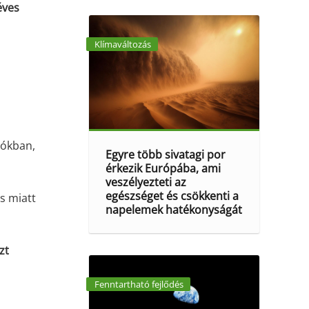
éves
Klímaváltozás
iókban,
Egyre több sivatagi por
érkezik Európába, ami
veszélyezteti az
egészséget és csökkenti a
s miatt
napelemek hatékonyságát
zt
Fenntartható fejlődés