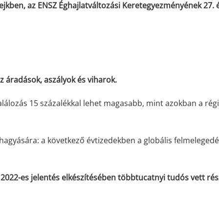
ejkben, az ENSZ Éghajlatváltozási Keretegyezményének 27. 
z áradások, aszályok és viharok.
lálozás 15 százalékkal lehet magasabb, mint azokban a rég
agyására: a következő évtizedekben a globális felmelegedé
2022-es jelentés elkészítésében többtucatnyi tudós vett rés