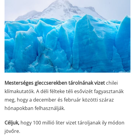
Mesterséges gleccserekben tárolnának vizet
chilei
klímakutatók. A déli félteke téli esővizét fagyasztanák
meg, hogy a december és február közötti száraz
hónapokban felhasználják.
Céljuk,
hogy 100 millió liter vizet tároljanak ily módon
jövőre.