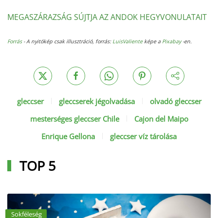
MEGASZÁRAZSÁG SÚJTJA AZ ANDOK HEGYVONULATAIT
Forrás
- A nyitókép csak illusztráció, forrás:
LuisValiente
képe a
Pixabay
-en.
gleccser
gleccserek jégolvadása
olvadó gleccser
mesterséges gleccser Chile
Cajon del Maipo
Enrique Gellona
gleccser víz tárolása
TOP 5
Sokféleség