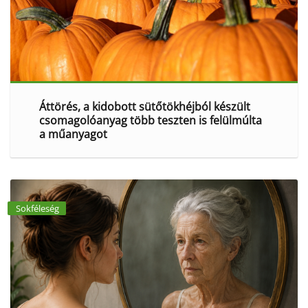
Áttörés, a kidobott sütőtökhéjból készült
csomagolóanyag több teszten is felülmúlta
a műanyagot
Sokféleség