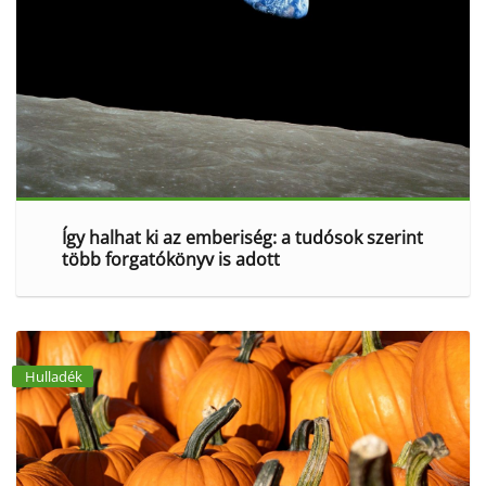
Így halhat ki az emberiség: a tudósok szerint
több forgatókönyv is adott
Hulladék