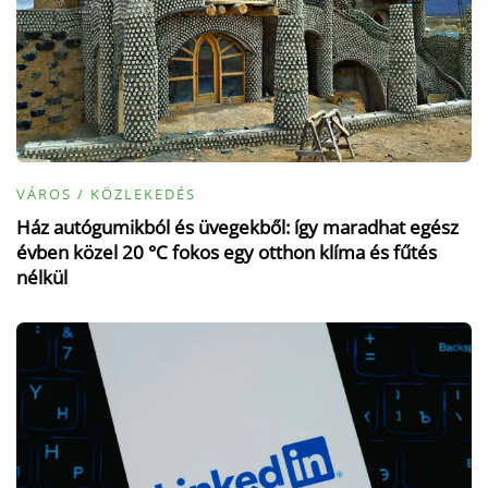
VÁROS / KÖZLEKEDÉS
Ház autógumikból és üvegekből: így maradhat egész
évben közel 20 °C fokos egy otthon klíma és fűtés
nélkül