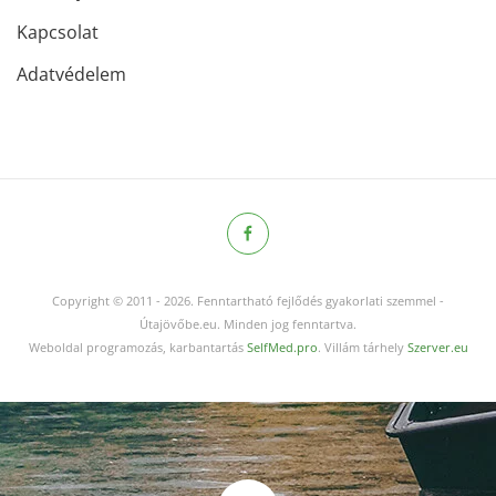
Kapcsolat
Adatvédelem
Copyright © 2011
-
2026.
Fenntartható fejlődés gyakorlati szemmel -
Útajövőbe.eu. Minden jog fenntartva.
Weboldal programozás, karbantartás
SelfMed.pro
. Villám tárhely
Szerver.eu