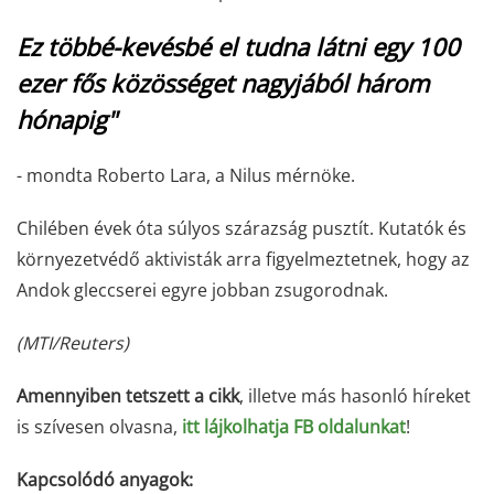
Ez többé-kevésbé el tudna látni egy 100
ezer fős közösséget nagyjából három
hónapig"
- mondta Roberto Lara, a Nilus mérnöke.
Chilében évek óta súlyos szárazság pusztít. Kutatók és
környezetvédő aktivisták arra figyelmeztetnek, hogy az
Andok gleccserei egyre jobban zsugorodnak.
(MTI/Reuters)
Amennyiben tetszett a cikk
, illetve más hasonló híreket
is szívesen olvasna,
itt lájkolhatja FB oldalunkat
!
Kapcsolódó anyagok: