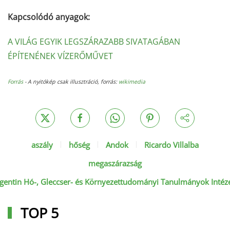
Kapcsolódó anyagok:
A VILÁG EGYIK LEGSZÁRAZABB SIVATAGÁBAN
ÉPÍTENÉNEK VÍZERŐMŰVET
Forrás
- A nyitókép csak illusztráció, forrás:
wikimedia
aszály
hőség
Andok
Ricardo Villalba
megaszárazság
gentin Hó-, Gleccser- és Környezettudományi Tanulmányok Intéz
TOP 5