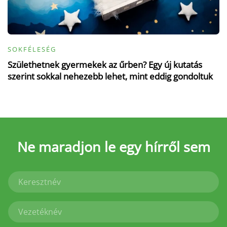
SOKFÉLESÉG
Születhetnek gyermekek az űrben? Egy új kutatás
szerint sokkal nehezebb lehet, mint eddig gondoltuk
Ne maradjon le
egy hírről sem