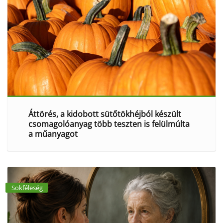
Áttörés, a kidobott sütőtökhéjból készült
csomagolóanyag több teszten is felülmúlta
a műanyagot
Sokféleség