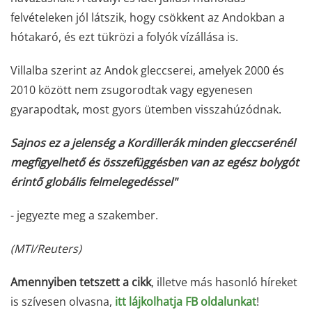
felvételeken jól látszik, hogy csökkent az Andokban a
hótakaró, és ezt tükrözi a folyók vízállása is.
Villalba szerint az Andok gleccserei, amelyek 2000 és
2010 között nem zsugorodtak vagy egyenesen
gyarapodtak, most gyors ütemben visszahúzódnak.
Sajnos ez a jelenség a Kordillerák minden gleccserénél
megfigyelhető és összefüggésben van az egész bolygót
érintő globális felmelegedéssel"
- jegyezte meg a szakember.
(MTI/Reuters)
Amennyiben tetszett a cikk
, illetve más hasonló híreket
is szívesen olvasna,
itt lájkolhatja FB oldalunkat
!