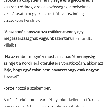
csökken a csapadék mennyisége és a gleccserek is
visszahúzódnak, azok a közösségek, amelyeknek
vízellátását a hegyek biztosítják, valószínűleg
vízszűkébe kerülnek.
"A csapadék hosszútávú csökkenésének, egy
megaszárazságnak vagyunk szemtanúi"
- mondta
Villalba.
"Ha az ember megnézi most a csapadékmennyiség
szintjeit a Kordillerák területére vonatkozóan, akkor azt
látja, hogy egyáltalán nem havazott vagy csak nagyon
keveset"
- tette hozzá a szakember.
A déli féltekén most van tél, ilyenkor kellene tetőznie a
havazásnak. A tavalyi és idei júliusi műholdas