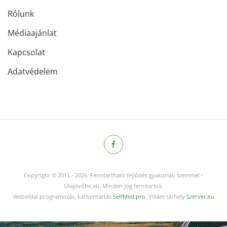
Rólunk
Médiaajánlat
Kapcsolat
Adatvédelem
Copyright © 2011
-
2026.
Fenntartható fejlődés gyakorlati szemmel -
Útajövőbe.eu. Minden jog fenntartva.
Weboldal programozás, karbantartás
SelfMed.pro
. Villám tárhely
Szerver.eu