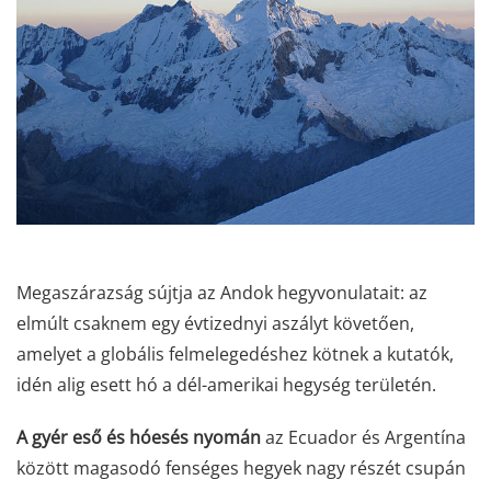
Megaszárazság sújtja az Andok hegyvonulatait: az
elmúlt csaknem egy évtizednyi aszályt követően,
amelyet a globális felmelegedéshez kötnek a kutatók,
idén alig esett hó a dél-amerikai hegység területén.
A gyér eső és hóesés nyomán
az Ecuador és Argentína
között magasodó fenséges hegyek nagy részét csupán