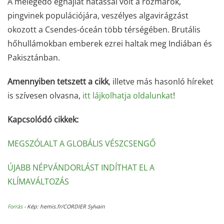
A melegedő éghajlat hatással volt a rozmárok,
pingvinek populációjára, veszélyes algavirágzást
okozott a Csendes-óceán több térségében. Brutális
hőhullámokban emberek ezrei haltak meg Indiában és
Pakisztánban.
Amennyiben tetszett a cikk
, illetve más hasonló híreket
is szívesen olvasna,
itt lájkolhatja oldalunkat
!
Kapcsolódó cikkek:
MEGSZÓLALT A GLOBÁLIS VÉSZCSENGŐ
ÚJABB NÉPVÁNDORLÁST INDÍTHAT EL A
KLÍMAVÁLTOZÁS
Forrás
- Kép:
hemis.fr/CORDIER Sylvain