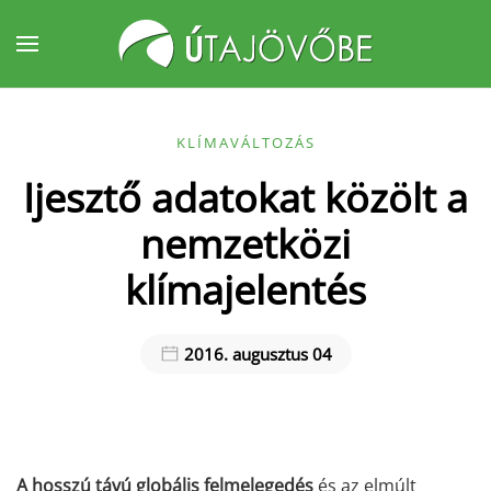
Fő tartalom átugrása
KLÍMAVÁLTOZÁS
Ijesztő adatokat közölt a
nemzetközi
klímajelentés
2016. augusztus 04
A hosszú távú globális felmelegedés
és az elmúlt