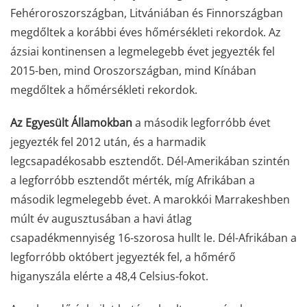
Fehéroroszországban, Litvániában és Finnországban
megdőltek a korábbi éves hőmérsékleti rekordok. Az
ázsiai kontinensen a legmelegebb évet jegyezték fel
2015-ben, mind Oroszországban, mind Kínában
megdőltek a hőmérsékleti rekordok.
Az Egyesült Államokban
a második legforróbb évet
jegyezték fel 2012 után, és a harmadik
legcsapadékosabb esztendőt. Dél-Amerikában szintén
a legforróbb esztendőt mérték, míg Afrikában a
második legmelegebb évet. A marokkói Marrakeshben
múlt év augusztusában a havi átlag
csapadékmennyiség 16-szorosa hullt le. Dél-Afrikában a
legforróbb októbert jegyezték fel, a hőmérő
higanyszála elérte a 48,4 Celsius-fokot.