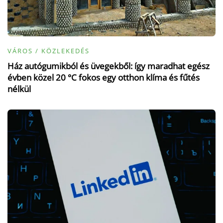
VÁROS / KÖZLEKEDÉS
Ház autógumikból és üvegekből: így maradhat egész
évben közel 20 °C fokos egy otthon klíma és fűtés
nélkül