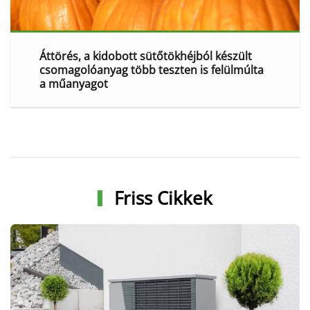
Áttörés, a kidobott sütőtökhéjból készült
csomagolóanyag több teszten is felülmúlta
a műanyagot
Friss Cikkek