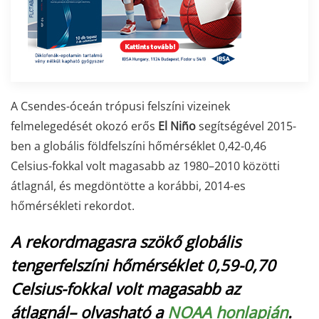
A Csendes-óceán trópusi felszíni vizeinek
felmelegedését okozó erős
El Niño
segítségével 2015-
ben a globális földfelszíni hőmérséklet 0,42-0,46
Celsius-fokkal volt magasabb az 1980–2010 közötti
átlagnál, és megdöntötte a korábbi, 2014-es
hőmérsékleti rekordot.
A rekordmagasra szökő globális
tengerfelszíni hőmérséklet 0,59-0,70
Celsius-fokkal volt magasabb az
átlagnál– olvasható a
NOAA honlapján
.