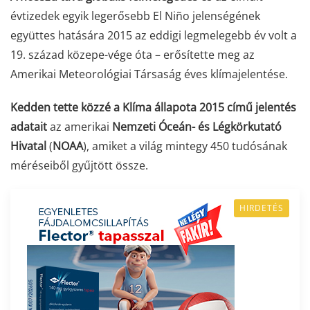
évtizedek egyik legerősebb El Niño jelenségének
együttes hatására 2015 az eddigi legmelegebb év volt a
19. század közepe-vége óta – erősítette meg az
Amerikai Meteorológiai Társaság éves klímajelentése.
Kedden tette közzé a Klíma állapota 2015 című jelentés
adatait
az amerikai
Nemzeti Óceán- és Légkörkutató
Hivatal
(
NOAA
), amiket a világ mintegy 450 tudósának
méréseiből gyűjtött össze.
HIRDETÉS