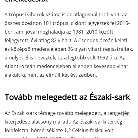
A trópusi viharok száma is az átlagosnál több volt: az
összes óceánon 101 trópusi ciklont jegyeztek fel 2015-
ben, ami jóval meghaladja az 1981–2010 között
feljegyzett, évi átlag 82 vihart. A Csendes-óceán keleti
és középső medencéjében 26 olyan vihart regisztráltak,
amelyet el is neveztek, ez a legtöbb volt 1992 óta. Az
Atlanti-óceán medencéjében ellenben kevesebb vihar
alakult ki, mint az elmúlt két évtizedben.
Tovább melegedett az Északi-sark
Az Északi-sark térsége tovább melegedett, a tengerjég
kiterjedése alacsony maradt. Az északi-sarki térség
földfelszíni hőmérséklete 1,2 Celsius-fokkal volt