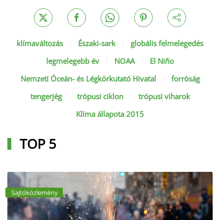
klímaváltozás
Északi-sark
globális felmelegedés
legmelegebb év
NOAA
El Niño
Nemzeti Óceán- és Légkörkutató Hivatal
forróság
tengerjég
trópusi ciklon
trópusi viharok
Klíma állapota 2015
TOP 5
Sajtóközlemény