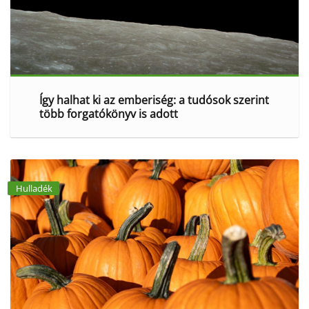
Így halhat ki az emberiség: a tudósok szerint
több forgatókönyv is adott
Hulladék