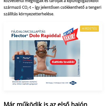
közvetlenül megfogják és tárolják a kipufogógázokból
származó CO₂-t – így jelentősen csökkenthető a tengeri
szállítás környezetterhelése
.
HIRDETÉS
Már működik is az első hajón