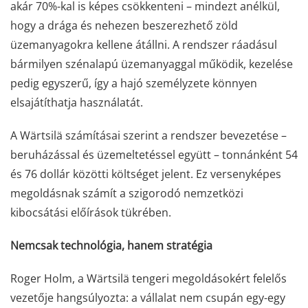
akár 70%-kal is képes csökkenteni – mindezt anélkül,
hogy a drága és nehezen beszerezhető zöld
üzemanyagokra kellene átállni. A rendszer ráadásul
bármilyen szénalapú üzemanyaggal működik, kezelése
pedig egyszerű, így a hajó személyzete könnyen
elsajátíthatja használatát.
A Wärtsilä számításai szerint a rendszer bevezetése –
beruházással és üzemeltetéssel együtt – tonnánként 54
és 76 dollár közötti költséget jelent. Ez versenyképes
megoldásnak számít a szigorodó nemzetközi
kibocsátási előírások tükrében.
Nemcsak technológia, hanem stratégia
Roger Holm, a Wärtsilä tengeri megoldásokért felelős
vezetője hangsúlyozta: a vállalat nem csupán egy-egy