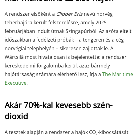
A rendszer elsőként a
Clipper Eris
nevű norvég
teherhajóra került felszerelésre, amely 2025
februárjában indult útnak Szingapúrból. Az azóta eltelt
időszakban a fedélzeti próbák – a tengeren és a cég
norvégiai telephelyén – sikeresen zajlottak le. A
Wärtsilä most hivatalosan is bejelentette: a rendszer
kereskedelmi forgalomba kerül, azaz bármely
hajótársaság számára elérhető lesz, írja a
The Maritime
Executive
.
Akár 70%-kal kevesebb szén-
dioxid
A tesztek alapján a rendszer a hajók CO₂-kibocsátását