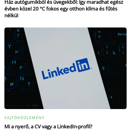
Ház autógumikból és üvegekből: így maradhat egész
évben közel 20 °C fokos egy otthon klíma és fűtés
nélkül
SAJTÓKÖZLEMÉNY
Mi a nyerő, a CV vagy a LinkedIn-profil?