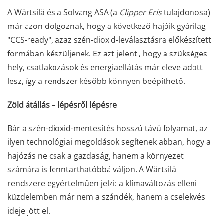
A Wärtsilä és a Solvang ASA (a
Clipper Eris
tulajdonosa)
már azon dolgoznak, hogy a következő hajóik gyárilag
"CCS-ready", azaz szén-dioxid-leválasztásra előkészített
formában készüljenek. Ez azt jelenti, hogy a szükséges
hely, csatlakozások és energiaellátás már eleve adott
lesz, így a rendszer később könnyen beépíthető.
Zöld átállás – lépésről lépésre
Bár a szén-dioxid-mentesítés hosszú távú folyamat, az
ilyen technológiai megoldások segítenek abban, hogy a
hajózás ne csak a gazdaság, hanem a környezet
számára is fenntarthatóbbá váljon. A Wärtsilä
rendszere egyértelműen jelzi: a klímaváltozás elleni
küzdelemben már nem a szándék, hanem a cselekvés
ideje jött el.