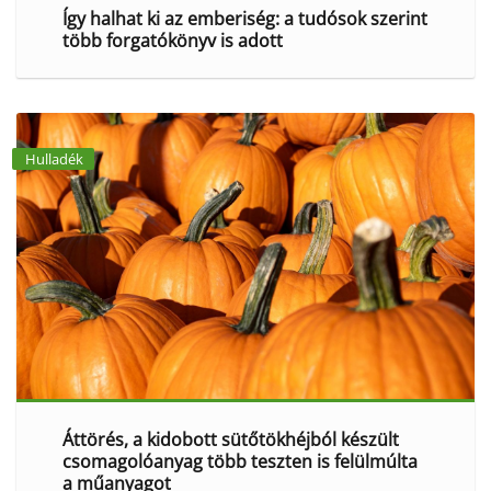
Így halhat ki az emberiség: a tudósok szerint
több forgatókönyv is adott
Hulladék
Áttörés, a kidobott sütőtökhéjból készült
csomagolóanyag több teszten is felülmúlta
a műanyagot