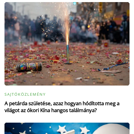
SAJTÓKÖZLEMÉNY
A petárda születése, azaz hogyan hódította meg a
világot az ókori Kína hangos találmánya?