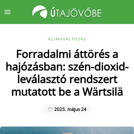
Fő tartalom átugrása
KLÍMAVÁLTOZÁS
Forradalmi áttörés a
hajózásban: szén-dioxid-
leválasztó rendszert
mutatott be a Wärtsilä
2025. május 24