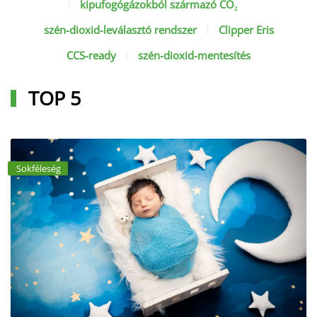
kipufogógázokból származó CO₂
szén-dioxid-leválasztó rendszer
Clipper Eris
CCS-ready
szén-dioxid-mentesítés
TOP 5
Sokféleség