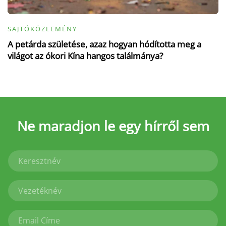
SAJTÓKÖZLEMÉNY
A petárda születése, azaz hogyan hódította meg a
világot az ókori Kína hangos találmánya?
Ne maradjon le
egy hírről sem