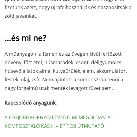
fizetünk azért, hogy újrafelhasználják és hasznosítsák a
zöld javainkat.
...és mi ne?
A műanyagon, a fémen és az üvegen kívül fertőzött
növény, főtt étel, húsmaradék, csont, déligyümölcs,
húsevő állatok alma, kutyaürülék, elem, akkumulátor,
festék, olaj, zsír. Nem ajánlott a komposztba tenni a
nagy forgalmú utak menték levágott füvet sem.
Kapcsolódó anyagunk:
A LEGJOBB KÖRNYEZETVÉDELMI MEGOLDÁS: A
KOMPOSZTÁLÓ KAS II. – ÉPÍTÉSI ÚTMUTATÓ