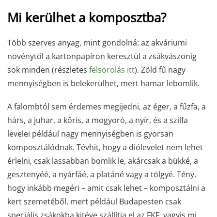
Mi kerülhet a komposztba?
Több szerves anyag, mint gondolná: az akváriumi
növénytől a kartonpapíron keresztül a zsákvászonig
sok minden (részletes
felsorolás itt
). Zöld fű nagy
mennyiségben is belekerülhet, mert hamar lebomlik.
A falombtól sem érdemes megijedni, az éger, a fűzfa, a
hárs, a juhar, a kőris, a mogyoró, a nyír, és a szilfa
levelei például nagy mennyiségben is gyorsan
komposztálódnak. Tévhit, hogy a diólevelet nem lehet
érlelni, csak lassabban bomlik le, akárcsak a bükké, a
gesztenyéé, a nyárfáé, a platáné vagy a tölgyé. Tény,
hogy inkább megéri – amit csak lehet – komposztálni a
kert szemetéből, mert például Budapesten csak
speciális zsákokba kitéve szállítja el az FKF, vagyis mi