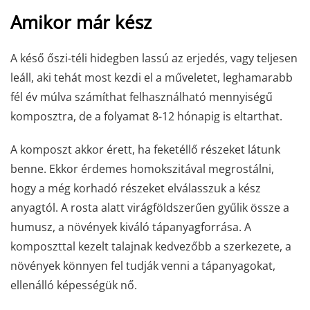
Amikor már kész
A késő őszi-téli hidegben lassú az erjedés, vagy teljesen
leáll, aki tehát most kezdi el a műveletet, leghamarabb
fél év múlva számíthat felhasználható mennyiségű
komposztra, de a folyamat 8-12 hónapig is eltarthat.
A komposzt akkor érett, ha feketéllő részeket látunk
benne. Ekkor érdemes homokszitával megrostálni,
hogy a még korhadó részeket elválasszuk a kész
anyagtól. A rosta alatt virágföldszerűen gyűlik össze a
humusz, a növények kiváló tápanyagforrása. A
komposzttal kezelt talajnak kedvezőbb a szerkezete, a
növények könnyen fel tudják venni a tápanyagokat,
ellenálló képességük nő.