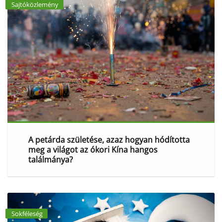
Sajtóközlemény
A petárda születése, azaz hogyan hódította
meg a világot az ókori Kína hangos
találmánya?
Sokféleség