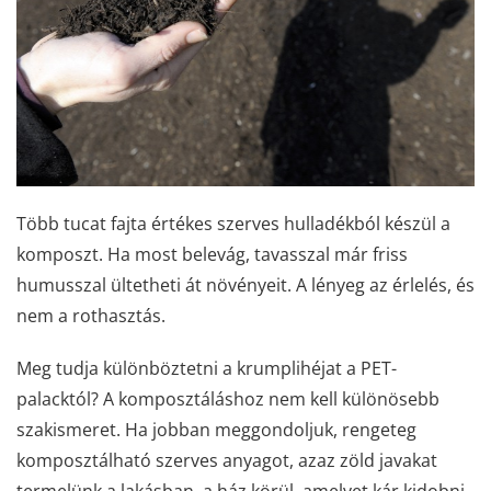
Több tucat fajta értékes szerves hulladékból készül a
komposzt. Ha most belevág, tavasszal már friss
humusszal ültetheti át növényeit. A lényeg az érlelés, és
nem a rothasztás.
Meg tudja különböztetni a krumplihéjat a PET-
palacktól? A komposztáláshoz nem kell különösebb
szakismeret. Ha jobban meggondoljuk, rengeteg
komposztálható szerves anyagot, azaz zöld javakat
termelünk a lakásban, a ház körül, amelyet kár kidobni.