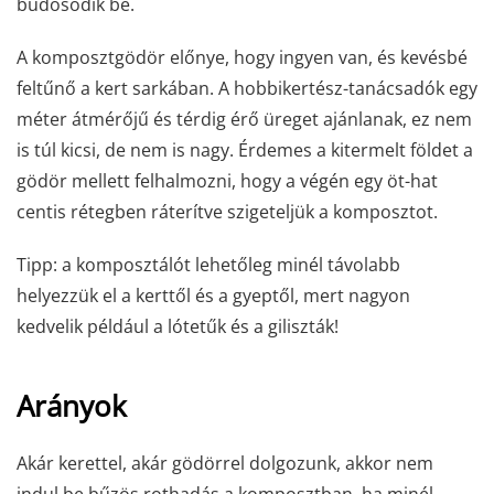
büdösödik be.
A komposztgödör előnye, hogy ingyen van, és kevésbé
feltűnő a kert sarkában. A hobbikertész-tanácsadók egy
méter átmérőjű és térdig érő üreget ajánlanak, ez nem
is túl kicsi, de nem is nagy. Érdemes a kitermelt földet a
gödör mellett felhalmozni, hogy a végén egy öt-hat
centis rétegben ráterítve szigeteljük a komposztot.
Tipp: a komposztálót lehetőleg minél távolabb
helyezzük el a kerttől és a gyeptől, mert nagyon
kedvelik például a lótetűk és a giliszták!
Arányok
Akár kerettel, akár gödörrel dolgozunk, akkor nem
indul be bűzös rothadás a komposztban, ha minél