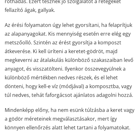
rothadás. Ezért tesznek jó szolgálatot a rétegeket
fellazító ágak, gallyak.
Az érési folyamaton úgy lehet gyorsítani, ha felaprítjuk
az alapanyagokat. Kis mennyiség esetén erre elég egy
metszőolló. Szintén az érést gyorsítja a komposzt
átkeverése. Ki kell üríteni a keretet-gödröt, majd
megkeverni az átalakulás különböző szakaszaiban levő
anyagot, és visszatölteni. Ilyenkor összevegyülnek a
különböző mértékben nedves részek, és el lehet
dönteni, hogy kell-e víz (módjával) a komposztba, vagy
túl nedves, tehát faforgácsot ajánlatos adagolni hozzá.
Mindenképp előny, ha nem esünk túlzásba a keret vagy
a gödör méreteinek megválasztásakor, mert így
könnyen ellenőrzés alatt lehet tartani a folyamatokat.