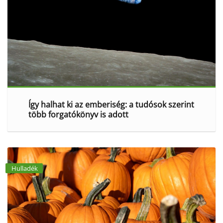
Így halhat ki az emberiség: a tudósok szerint
több forgatókönyv is adott
Hulladék