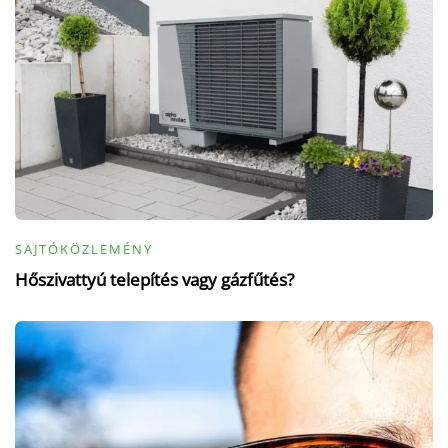
SAJTÓKÖZLEMÉNY
Hőszivattyú telepítés vagy gázfűtés?