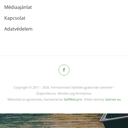
Médiaajánlat
Kapcsolat
Adatvédelem
Copyright © 2011
-
2026.
Fenntartható fejlődés gyakorlati szemmel -
Útajövőbe.eu. Minden jog fenntartva.
Weboldal programozás, karbantartás
SelfMed.pro
. Villám tárhely
Szerver.eu