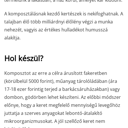
A komposztálásnak kezdő kertészek is nekifoghatnak. A
talajban élő több milliárdnyi élőlény végzi a munka
nehezét, vagyis az értékes hulladékot humusszá
alakítja.
Hol készül?
Komposztot az erre a célra árusított fakeretben
(körülbelül 5000 forint), műanyag tárolóládában (ára
17-18 ezer forintig terjed a barkácsáruházakban) vagy
dombon, gödörben lehet készíteni. Az előbbi módszer
előnye, hogy a keret megfelelő mennyiségű levegőhöz
juttatja a szerves anyagokat lebontó-átalakító
mikroorganizmusokat. A jól szellőző keret nem