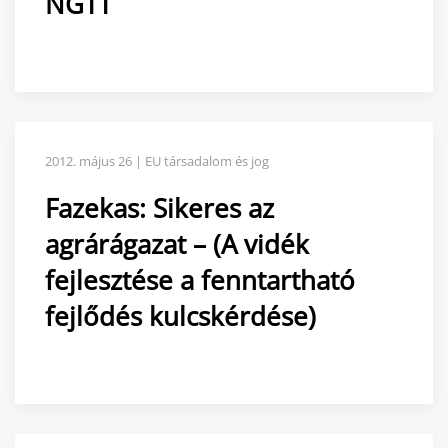
NGTT
2012. május 26 | EU társadalom és jog
Fazekas: Sikeres az
agrárágazat – (A vidék
fejlesztése a fenntartható
fejlődés kulcskérdése)