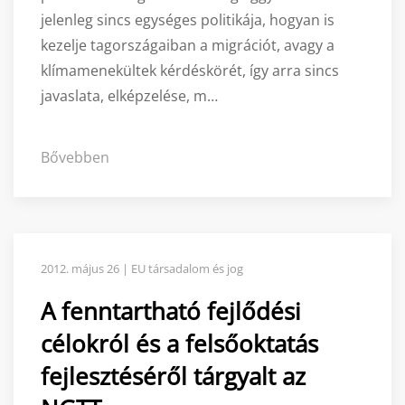
jelenleg sincs egységes politikája, hogyan is
kezelje tagországaiban a migrációt, avagy a
klímamenekültek kérdéskörét, így arra sincs
javaslata, elképzelése, m…
Bővebben
2012. május 26 | EU társadalom és jog
A fenntartható fejlődési
célokról és a felsőoktatás
fejlesztéséről tárgyalt az