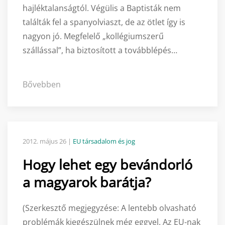
hajléktalanságtól. Végülis a Baptisták nem
találták fel a spanyolviaszt, de az ötlet így is
nagyon jó. Megfelelő „kollégiumszerű
szállással”, ha biztosított a továbblépés…
Bővebben
2012. május 26
|
EU társadalom és jog
Hogy lehet egy bevándorló
a magyarok barátja?
(Szerkesztő megjegyzése: A lentebb olvasható
problémák kiegészülnek még eggyel. Az EU-nak