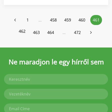
1
…
458
459
460
461
462
463
464
…
472
Ne maradjon le
egy hírről sem