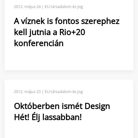
2012. május 24 | EU társadalom és jog
A víznek is fontos szerephez
kell jutnia a Rio+20
konferencián
2012. május 23 | EU társadalom és jog
Októberben ismét Design
Hét! Élj lassabban!