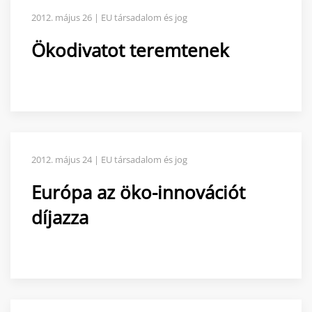
2012. május 26 | EU társadalom és jog
Ökodivatot teremtenek
2012. május 24 | EU társadalom és jog
Európa az öko-innovációt
díjazza