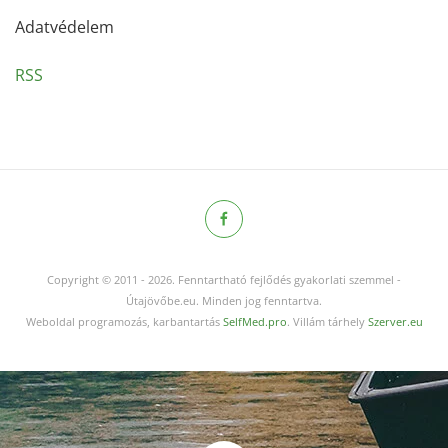
Adatvédelem
RSS
Copyright © 2011
-
2026.
Fenntartható fejlődés gyakorlati szemmel -
Útajövőbe.eu. Minden jog fenntartva.
Weboldal programozás, karbantartás
SelfMed.pro
. Villám tárhely
Szerver.eu