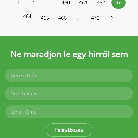
1
…
460
461
462
463
464
465
466
…
472
Ne maradjon le
egy hírről sem
Feliratkozás