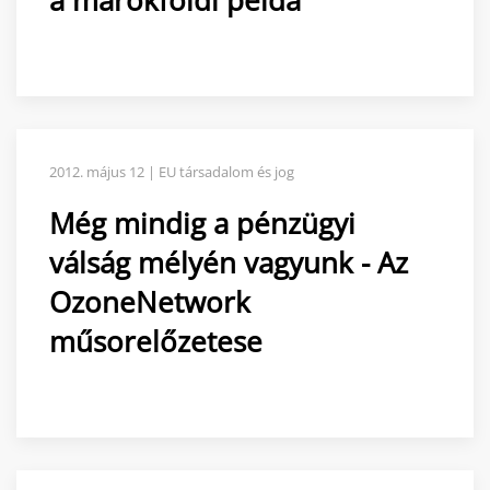
a márokföldi példa
2012. május 12 | EU társadalom és jog
Még mindig a pénzügyi
válság mélyén vagyunk - Az
OzoneNetwork
műsorelőzetese