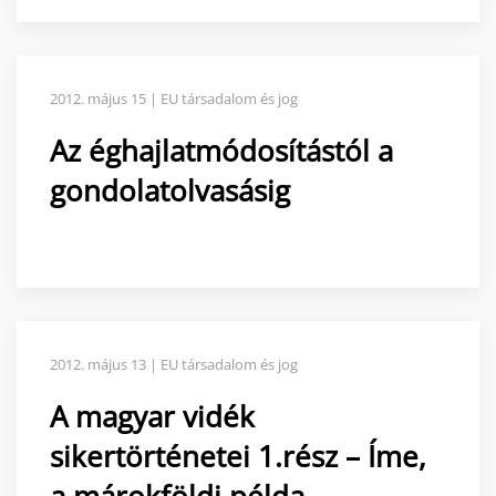
2012. május 15 | EU társadalom és jog
Az éghajlatmódosítástól a
gondolatolvasásig
2012. május 13 | EU társadalom és jog
A magyar vidék
sikertörténetei 1.rész – Íme,