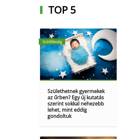
TOP 5
Sokféleség
Születhetnek gyermekek
az űrben? Egy új kutatás
szerint sokkal nehezebb
lehet, mint eddig
gondoltuk