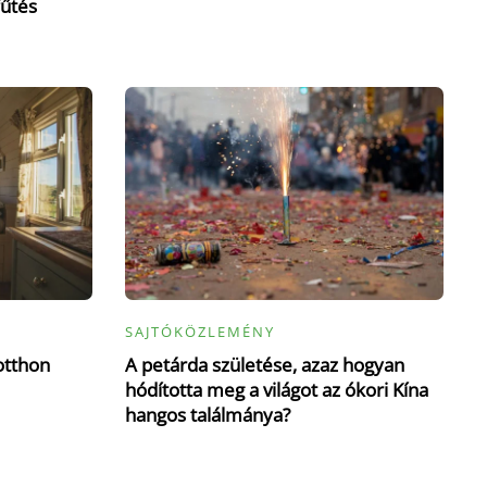
fűtés
SAJTÓKÖZLEMÉNY
otthon
A petárda születése, azaz hogyan
hódította meg a világot az ókori Kína
hangos találmánya?