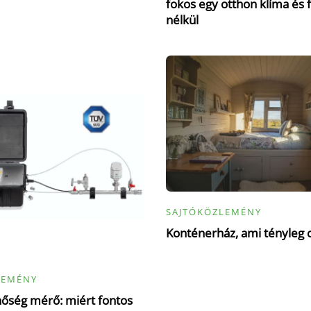
fokos egy otthon klíma és 
nélkül
SAJTÓKÖZLEMÉNY
Konténerház, ami tényleg 
LEMÉNY
őség mérő: miért fontos