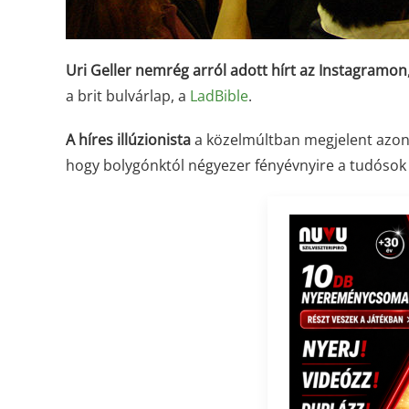
Uri Geller nemrég arról adott hírt az Instagramon
a brit bulvárlap, a
LadBible
.
A híres illúzionista
a közelmúltban megjelent azon
hogy bolygónktól négyezer fényévnyire a tudósok k