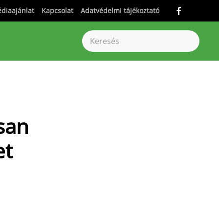
diaajánlat
Kapcsolat
Adatvédelmi tájékoztató
san
et