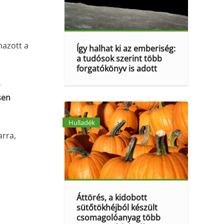
mazott a
Így halhat ki az emberiség:
a tudósok szerint több
forgatókönyv is adott
s
sen
Hulladék
arra,
Áttörés, a kidobott
sütőtökhéjból készült
csomagolóanyag több