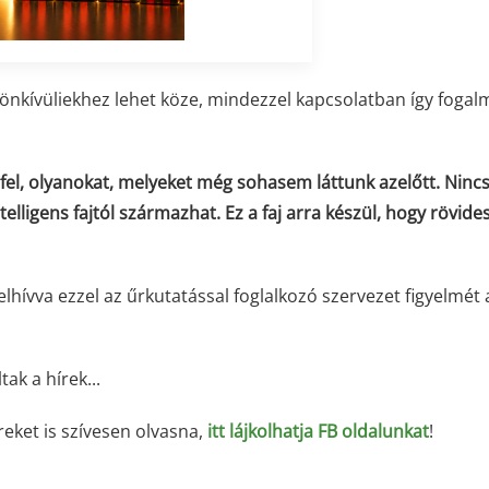
dönkívüliekhez lehet köze, mindezzel kapcsolatban így fogal
fel, olyanokat, melyeket még sohasem láttunk azelőtt. Ninc
elligens fajtól származhat. Ez a faj arra készül, hogy rövide
felhívva ezzel az űrkutatással foglalkozó szervezet figyelmét 
ak a hírek...
íreket is szívesen olvasna,
itt lájkolhatja FB oldalunkat
!