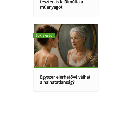
teszten is felülmúlta a
műanyagot
Sokféleség
Egyszer elérhetővé válhat
a halhatatlanság?