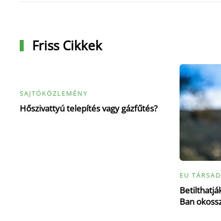
Friss Cikkek
SAJTÓKÖZLEMÉNY
Hőszivattyú telepítés vagy gázfűtés?
EU TÁRSAD
Betilthatj
Ban okoss