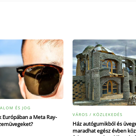
ALOM ÉS JOG
VÁROS / KÖZLEKEDÉS
ák Európában a Meta Ray-
Ház autógumikból és üvege
zemüvegeket?
maradhat egész évben köz