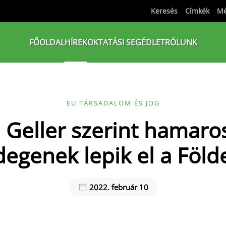
Keresés
Címkék
Mé
FŐOLDAL
HÍREK
OKTATÁSI SEGÉDLET
RÓLUNK
EU TÁRSADALOM ÉS JOG
i Geller szerint hamaro
degenek lepik el a Föld
2022. február 10