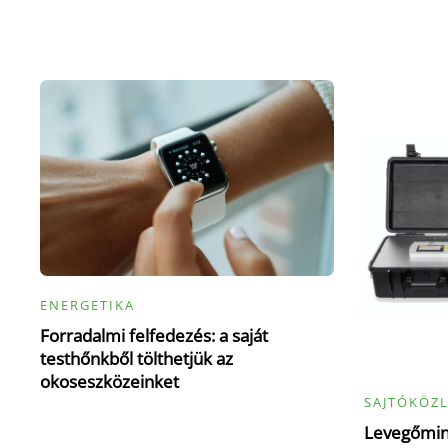
ENERGETIKA
Forradalmi felfedezés: a saját
testhőnkből tölthetjük az
okoseszközeinket
SAJTÓKÖZ
Levegőmin