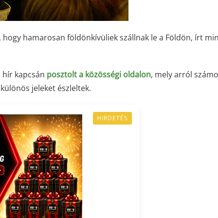
, hogy hamarosan földönkívüliek szállnak le a Földön, írt mi
 hír kapcsán
posztolt a közösségi oldalon
, mely arról számo
ülönös jeleket észleltek.
HIRDETÉS