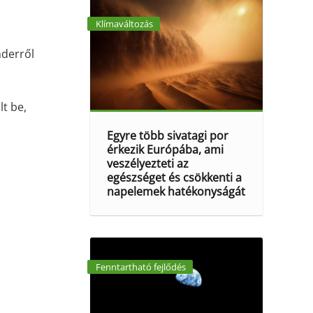
Klímaváltozás
nderről
lt be,
Egyre több sivatagi por
érkezik Európába, ami
veszélyezteti az
egészséget és csökkenti a
napelemek hatékonyságát
Fenntartható fejlődés