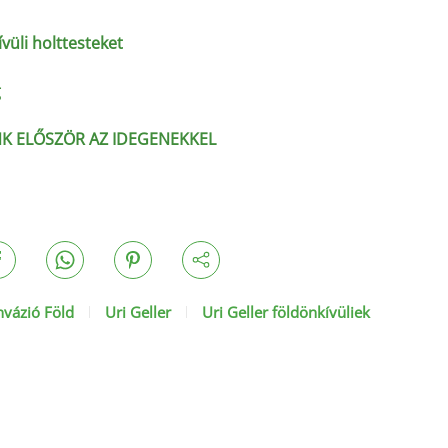
ívüli holttesteket
g
K ELŐSZÖR AZ IDEGENEKKEL
nvázió Föld
Uri Geller
Uri Geller földönkívüliek