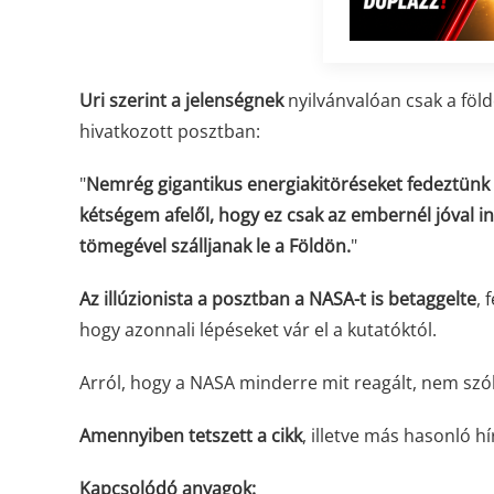
Uri szerint a jelenségnek
nyilvánvalóan csak a föl
hivatkozott posztban:
"
Nemrég gigantikus energiakitöréseket fedeztünk 
kétségem afelől, hogy ez csak az embernél jóval int
tömegével szálljanak le a Földön.
"
Az illúzionista a posztban a NASA-t is betaggelte
, 
hogy azonnali lépéseket vár el a kutatóktól.
Arról, hogy a NASA minderre mit reagált, nem szólt
Amennyiben tetszett a cikk
, illetve más hasonló h
Kapcsolódó anyagok: