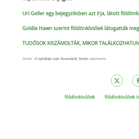
Uri Geller egy bejegyzésben azt írja, látott földönk
Goldie Hawn szerint földönkívüliek látogatták me
TUDÓSOK KISZÁMOLTÁK, MIKOR TALÁLKOZHATUN
Forrás
- A nyitókép csak illusztráció, forrás:
wikimedia
földönkívüliek
földönkívüliek i