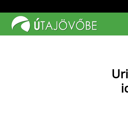
Fő tartalom átugrása
Ur
i