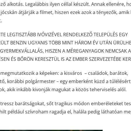
 alkotás. Legalábbis ilyen céllal készült. Annak ellenére, h
 jócskán átjárják a filmet, hiszen ezek azok a tényezők, amik 
.
NTE LEGTISZTÁBB IVÓVIZÉVEL RENDELKEZŐ TELEPÜLÉS EGY
KERÜLT BENZIN UGYANIS TÖBB MINT HÁROM ÉV UTÁN ÜRÜLH
 A GYERMEKVÁLLALÁS, HISZEN A MÉREGANYAGOK NEMCSAK A
SEN ÉS BŐRÖN KERESZTÜL IS AZ EMBER SZERVEZETÉBE KE
megmutatkozik a képeken: a kisváros – családok, barátok,
ető, korábbi polgármester – egy emberként küzd a túlélésért
, akik inkább kivonják magukat a közös teherviselés alól.
stressz barátságokat, sőt tragikus módon emberéleteket te
 Philt például szívroham ragadja el, halála pedig láthatóan m