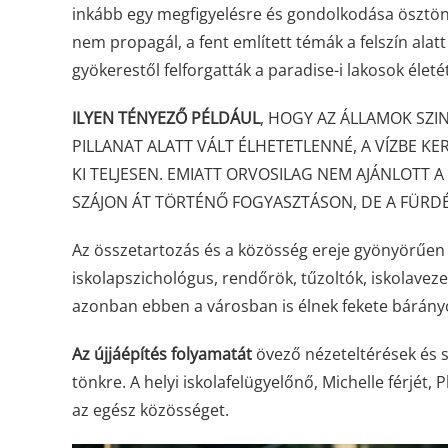
inkább egy megfigyelésre és gondolkodása ösztönző
nem propagál, a fent említett témák a felszín alatt
gyökerestől felforgatták a paradise-i lakosok életét
ILYEN TÉNYEZŐ PÉLDÁUL
, HOGY AZ ÁLLAMOK SZI
PILLANAT ALATT VÁLT ÉLHETETLENNÉ, A VÍZBE 
KI TELJESEN. EMIATT ORVOSILAG NEM AJÁNLOTT
SZÁJON ÁT TÖRTÉNŐ FOGYASZTÁSON, DE A FÜRDÉ
Az összetartozás és a közösség ereje gyönyörűen 
iskolapszichológus, rendőrök, tűzoltók, iskolavez
azonban ebben a városban is élnek fekete bárányok
Az újjáépítés folyamatát
övező nézeteltérések és 
tönkre. A helyi iskolafelügyelőnő, Michelle férjét,
az egész közösséget.