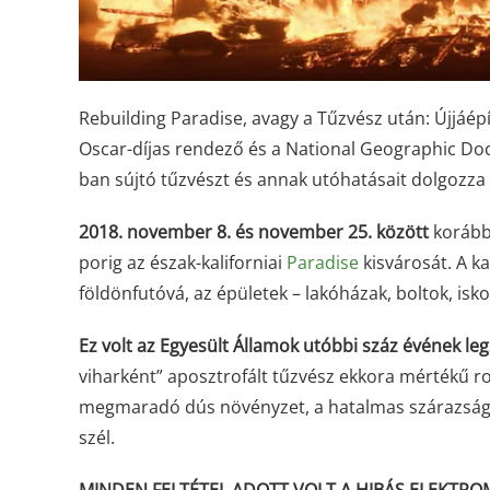
Rebuilding Paradise, avagy a Tűzvész után: Újjá
Oscar-díjas rendező és a National Geographic Docu
ban sújtó tűzvészt és annak utóhatásait dolgozza f
2018. november 8. és november 25. között
korábba
porig az észak-kaliforniai
Paradise
kisvárosát. A ka
földönfutóvá, az épületek – lakóházak, boltok, isk
Ez volt az Egyesült Államok utóbbi száz évének l
viharként” aposztrofált tűzvész ekkora mértékű r
megmaradó dús növényzet, a hatalmas szárazság és
szél.