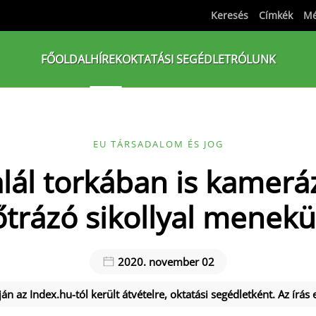
Keresés
Címkék
Mé
FŐOLDAL
HÍREK
OKTATÁSI SEGÉDLET
RÓLUNK
EU TÁRSADALOM ÉS JOG
lál torkában is kamerá
őtrázó sikollyal menekü
2020. november 02
án az Index.hu-tól került átvételre, oktatási segédletként. Az írás