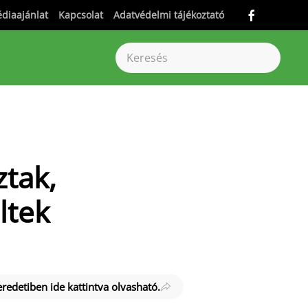
diaajánlat
Kapcsolat
Adatvédelmi tájékoztató
ztak,
ltek
 eredetiben ide kattintva olvasható.