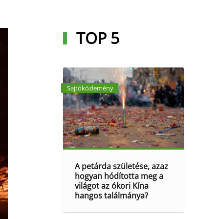
TOP 5
Sajtóközlemény
A petárda születése, azaz
hogyan hódította meg a
világot az ókori Kína
hangos találmánya?