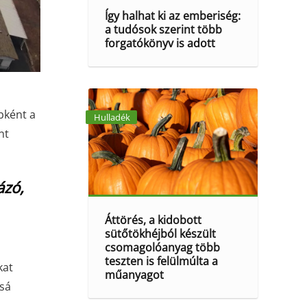
Így halhat ki az emberiség:
a tudósok szerint több
forgatókönyv is adott
bként a
Hulladék
nt
ázó,
Áttörés, a kidobott
sütőtökhéjból készült
csomagolóanyag több
teszten is felülmúlta a
kat
műanyagot
ssá