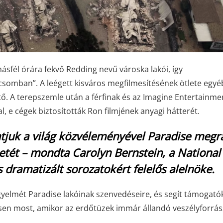
sfél órára fekvő Redding nevű városka lakói, így
omban”. A leégett kisváros megfilmesítésének ötlete egyé
tő. A terepszemle után a férfinak és az Imagine Entertainme
l, e cégek biztosították Ron filmjének anyagi hátterét.
juk a világ közvéleményével Paradise megr
etét – mondta Carolyn Bernstein, a National
ramatizált sorozatokért felelős alelnöke.
igyelmét Paradise lakóinak szenvedéseire, és segít támogató
nösen most, amikor az erdőtüzek immár állandó veszélyforrá