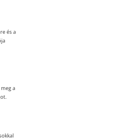
re és a
ója
k meg a
ot.
sokkal