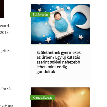
Sokféleség
oward
 2018-
gette
Születhetnek gyermekek
az űrben? Egy új kutatás
szerint sokkal nehezebb
lehet, mint eddig
gondoltuk
 forró
Klímaváltozás