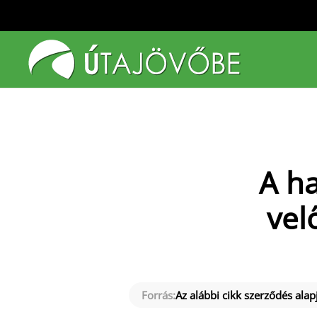
Fő tartalom átugrása
A ha
vel
Forrás:
Az alábbi cikk szerződés alapj