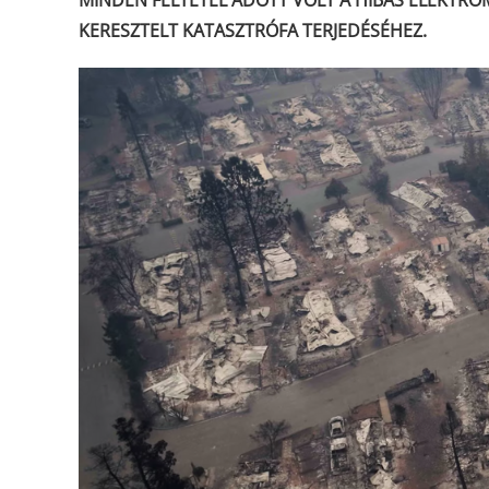
MINDEN FELTÉTEL ADOTT VOLT A HIBÁS ELEKTRO
KERESZTELT KATASZTRÓFA TERJEDÉSÉHEZ.