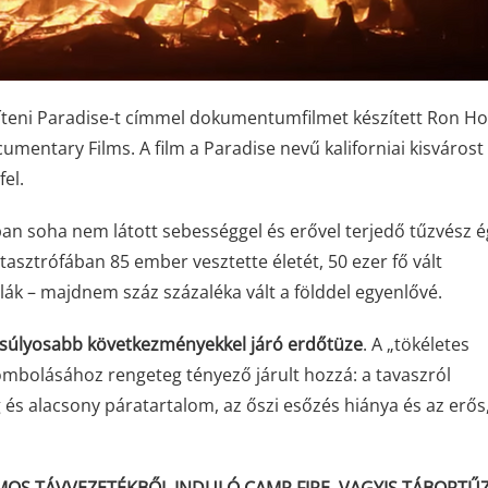
építeni Paradise-t címmel dokumentumfilmet készített Ron H
mentary Films. A film a Paradise nevű kaliforniai kisvárost
el.
n soha nem látott sebességgel és erővel terjedő tűzvész é
tasztrófában 85 ember vesztette életét, 50 ezer fő vált
olák – majdnem száz százaléka vált a földdel egyenlővé.
egsúlyosabb következményekkel járó erdőtüze
. A „tökéletes
ombolásához rengeteg tényező járult hozzá: a tavaszról
 alacsony páratartalom, az őszi esőzés hiánya és az erős,