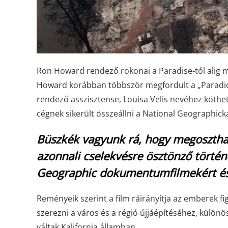
Ron Howard rendező rokonai a Paradise-tól alig má
Howard korábban többször megfordult a „Paradics
rendező asszisztense, Louisa Velis nevéhez köthe
cégnek sikerült összeállni a National Geographicka
Büszkék vagyunk rá, hogy megoszthat
azonnali cselekvésre ösztönző történ
Geographic dokumentumfilmekért és d
Reményeik szerint a film ráirányítja az emberek f
szerezni a város és a régió újjáépítéséhez, külö
váltak Kalifornia államban.