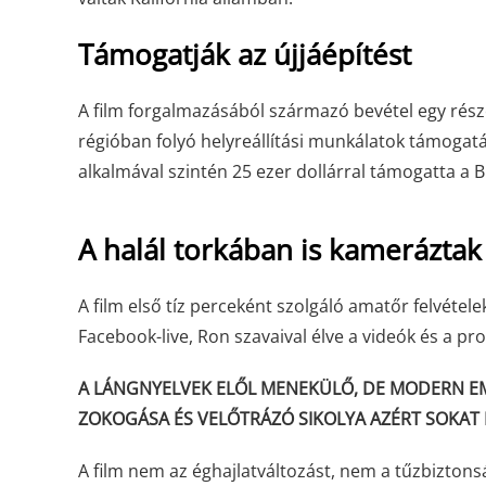
Támogatják az újjáépítést
A film forgalmazásából származó bevétel egy részé
régióban folyó helyreállítási munkálatok támogatás
alkalmával szintén 25 ezer dollárral támogatta a 
A halál torkában is kameráztak
A film első tíz perceként szolgáló amatőr felvétel
Facebook-live, Ron szavaival élve a videók és a pr
A LÁNGNYELVEK ELŐL MENEKÜLŐ, DE MODERN EM
ZOKOGÁSA ÉS VELŐTRÁZÓ SIKOLYA AZÉRT SOKAT
A film nem az éghajlatváltozást, nem a tűzbizton