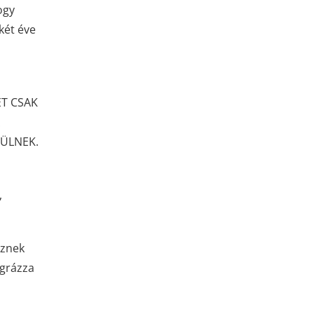
ogy
két éve
ET CSAK
RÜLNEK.
,
sznek
egrázza