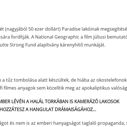
t (nagyjából 50 ezer dollárt) Paradise lakóinak megsegítésé
ára fordítják. A National Geographic a film júliusi bemutat
Butte Strong Fund alapítvány kárenyhítő munkáját.
ek a tűz tombolása alatt készültek, de hiába az okostelefono
ofi filmes anyagok sem közelítik meg az apokaliptikus valóság
BER LÉVÉN A HALÁL TORKÁBAN IS KAMERÁZÓ LAKOSOK
 HOZZÁTESZ A HANGULAT DRÁMAISÁGÁHOZ...
ságot és nem is az emberi hanyagságot taglaló propaganda, 