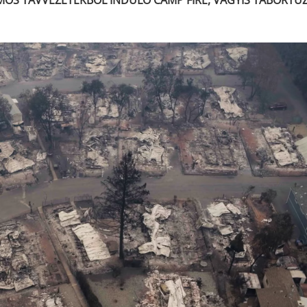
MOS TÁVVEZETÉKBŐL INDULÓ CAMP FIRE, VAGYIS TÁBORTŰ