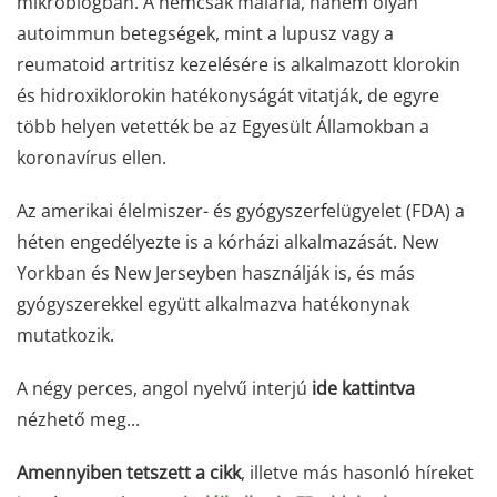
mikroblogban. A nemcsak malária, hanem olyan
autoimmun betegségek, mint a lupusz vagy a
reumatoid artritisz kezelésére is alkalmazott klorokin
és hidroxiklorokin hatékonyságát vitatják, de egyre
több helyen vetették be az Egyesült Államokban a
koronavírus ellen.
Az amerikai élelmiszer- és gyógyszerfelügyelet (FDA) a
héten engedélyezte is a kórházi alkalmazását. New
Yorkban és New Jerseyben használják is, és más
gyógyszerekkel együtt alkalmazva hatékonynak
mutatkozik.
A négy perces, angol nyelvű interjú
ide kattintva
nézhető meg...
Amennyiben tetszett a cikk
, illetve más hasonló híreket