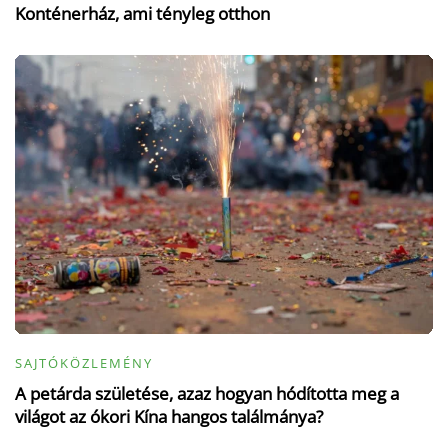
Konténerház, ami tényleg otthon
SAJTÓKÖZLEMÉNY
A petárda születése, azaz hogyan hódította meg a
világot az ókori Kína hangos találmánya?