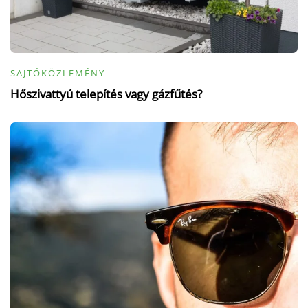
SAJTÓKÖZLEMÉNY
Hőszivattyú telepítés vagy gázfűtés?