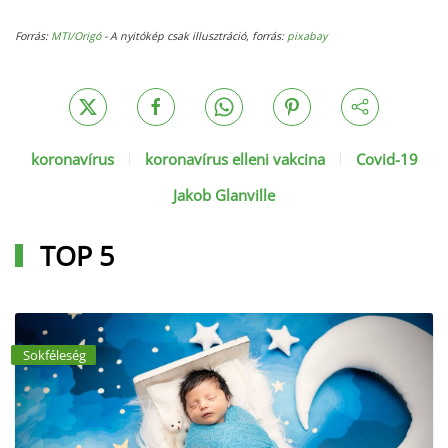
Forrás:
MTI/Origó
- A nyitókép csak illusztráció, forrás:
pixabay
koronavírus
koronavírus elleni vakcina
Covid-19
Jakob Glanville
TOP 5
Sokféleség