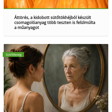
Áttörés, a kidobott sütőtökhéjból készült
csomagolóanyag több teszten is felülmúlta
a műanyagot
Sokféleség