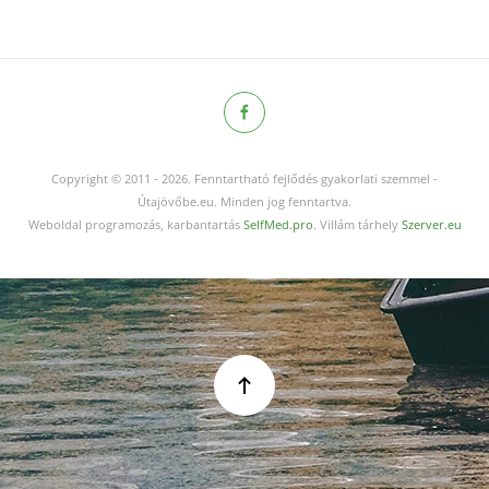
Copyright © 2011
-
2026.
Fenntartható fejlődés gyakorlati szemmel -
Útajövőbe.eu. Minden jog fenntartva.
Weboldal programozás, karbantartás
SelfMed.pro
. Villám tárhely
Szerver.eu