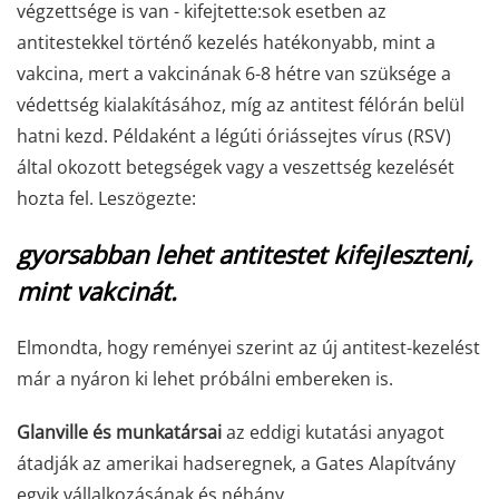
végzettsége is van - kifejtette:
sok esetben az
antitestekkel történő kezelés hatékonyabb, mint a
vakcina,
mert a vakcinának 6-8 hétre van szüksége a
védettség kialakításához, míg az antitest félórán belül
hatni kezd. Példaként a légúti óriássejtes vírus (RSV)
által okozott betegségek vagy a veszettség kezelését
hozta fel. Leszögezte:
gyorsabban lehet antitestet kifejleszteni,
mint vakcinát.
Elmondta, hogy reményei szerint az új antitest-kezelést
már a nyáron ki lehet próbálni embereken is.
Glanville és munkatársai
az eddigi kutatási anyagot
átadják az amerikai hadseregnek, a Gates Alapítvány
egyik vállalkozásának és néhány