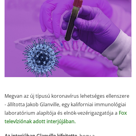
Megvan az új típusú koronavírus lehetséges ellenszere
- állította Jakob Glanville, egy kaliforniai immunológiai
laboratórium alapítója és elnök-vezérigazgatója a
Fox
televíziónak adott interjújában.
Az interjúban Glanville kifejtette
, hogy a