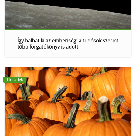
Így halhat ki az emberiség: a tudósok szerint
több forgatókönyv is adott
Hulladék