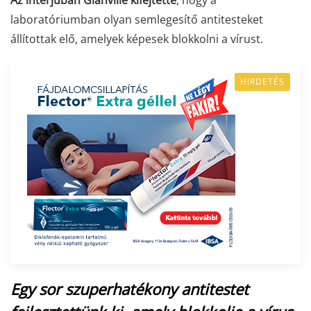
laboratóriumban olyan semlegesítő antitesteket
állítottak elő, amelyek képesek blokkolni a vírust.
HIRDETÉS
Egy sor szuperhatékony antitestet