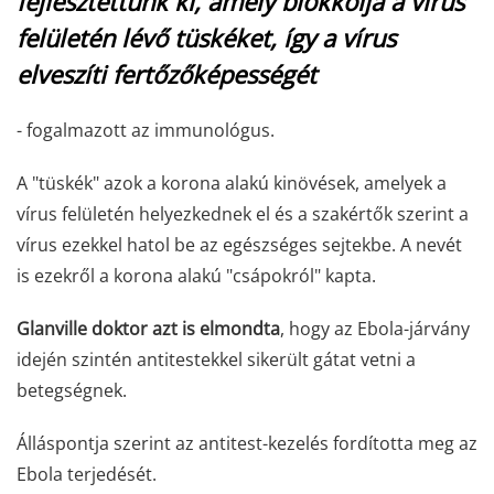
fejlesztettünk ki, amely blokkolja a vírus
felületén lévő tüskéket, így a vírus
elveszíti fertőzőképességét
- fogalmazott az immunológus.
A "tüskék" azok a korona alakú kinövések, amelyek a
vírus felületén helyezkednek el és a szakértők szerint a
vírus ezekkel hatol be az egészséges sejtekbe. A nevét
is ezekről a korona alakú "csápokról" kapta.
Glanville doktor azt is elmondta
, hogy
az Ebola-járvány
idején szintén antitestekkel sikerült gátat vetni a
betegségnek.
Álláspontja szerint az antitest-kezelés fordította meg az
Ebola terjedését.