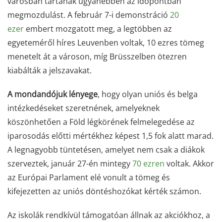
városban tartanak ugyanebben az időpontban
megmozdulást. A február 7-i demonstráció
20
ezer
embert mozgatott meg, a legtöbben az
egyeteméről híres Leuvenben voltak, 10 ezres tömeg
menetelt át a városon, míg Brüsszelben ötezren
kiabálták a jelszavakat.
A mondandójuk lényege
, hogy olyan uniós és belga
intézkedéseket szeretnének, amelyeknek
köszönhetően a Föld légkörének felmelegedése az
iparosodás előtti mértékhez képest 1,5 fok alatt marad.
A legnagyobb tüntetésen, amelyet nem csak a diákok
szerveztek, január 27-én mintegy
70 ezren
voltak. Akkor
az Európai Parlament elé vonult a tömeg és
kifejezetten az uniós döntéshozókat kérték számon.
Az iskolák rendkívül támogatóan állnak az akciókhoz, a