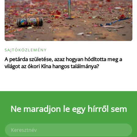
SAJTÓKÖZLEMÉNY
A petárda születése, azaz hogyan hódította meg a
világot az ókori Kína hangos találmánya?
Ne maradjon le
egy hírről sem