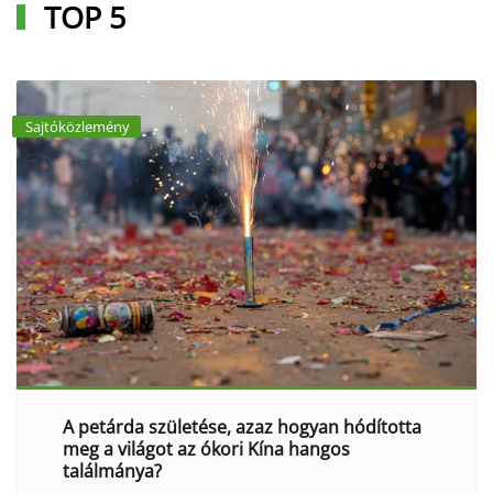
TOP 5
Sajtóközlemény
A petárda születése, azaz hogyan hódította
meg a világot az ókori Kína hangos
találmánya?