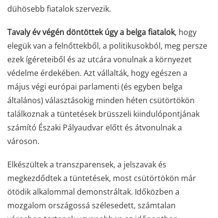
dühösebb fiatalok szervezik.
Tavaly év végén döntöttek úgy a belga fiatalok
, hogy
elegük van a felnőttekből, a politikusokból, meg persze
ezek ígéreteiből és az utcára vonulnak a környezet
védelme érdekében. Azt vállalták, hogy egészen a
május végi európai parlamenti (és egyben belga
általános) választásokig minden héten csütörtökön
találkoznak a tüntetések brüsszeli kiindulópontjának
számító Északi Pályaudvar előtt és átvonulnak a
városon.
Elkészültek a transzparensek, a jelszavak és
megkezdődtek a tüntetések, most csütörtökön már
ötödik alkalommal demonstráltak. Időközben a
mozgalom országossá szélesedett, számtalan