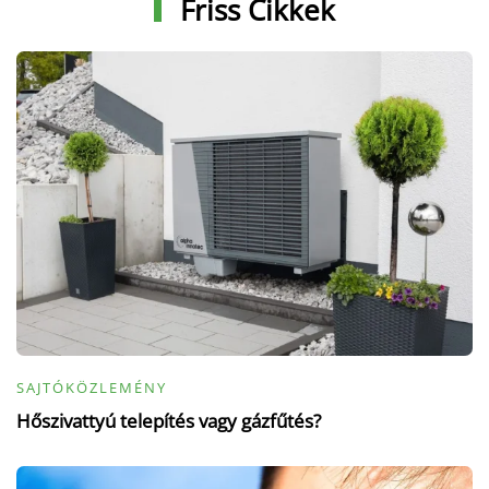
Friss Cikkek
SAJTÓKÖZLEMÉNY
Hőszivattyú telepítés vagy gázfűtés?