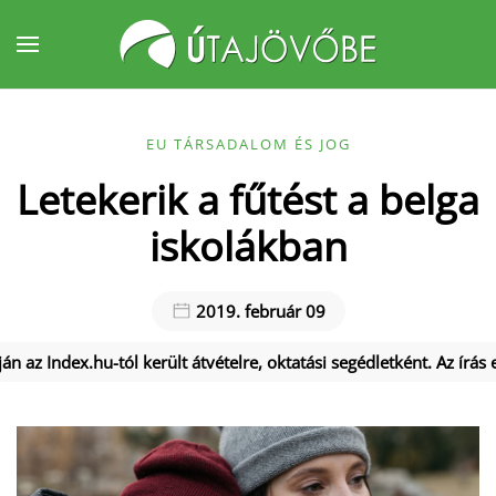
Fő tartalom átugrása
EU TÁRSADALOM ÉS JOG
Letekerik a fűtést a belga
iskolákban
2019. február 09
án az Index.hu-tól került átvételre, oktatási segédletként. Az írás