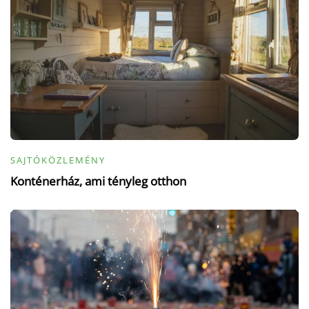
SAJTÓKÖZLEMÉNY
Konténerház, ami tényleg otthon