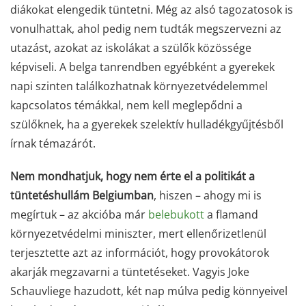
diákokat elengedik tüntetni. Még az alsó tagozatosok is
vonulhattak, ahol pedig nem tudták megszervezni az
utazást, azokat az iskolákat a szülők közössége
képviseli. A belga tanrendben egyébként a gyerekek
napi szinten találkozhatnak környezetvédelemmel
kapcsolatos témákkal, nem kell meglepődni a
szülőknek, ha a gyerekek szelektív hulladékgyűjtésből
írnak témazárót.
Nem mondhatjuk, hogy nem érte el a politikát a
tüntetéshullám Belgiumban
, hiszen – ahogy mi is
megírtuk – az akcióba már
belebukott
a flamand
környezetvédelmi miniszter, mert ellenőrizetlenül
terjesztette azt az információt, hogy provokátorok
akarják megzavarni a tüntetéseket. Vagyis Joke
Schauvliege hazudott, két nap múlva pedig könnyeivel