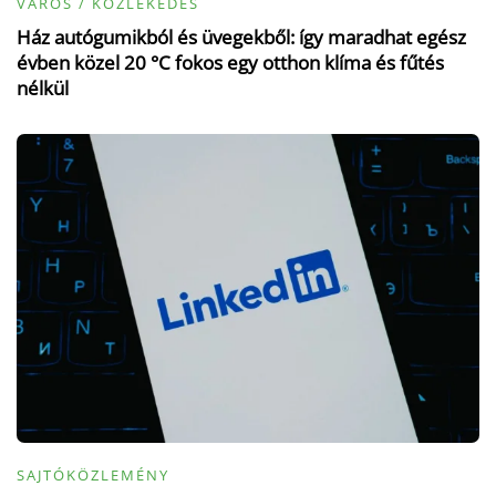
VÁROS / KÖZLEKEDÉS
Ház autógumikból és üvegekből: így maradhat egész
évben közel 20 °C fokos egy otthon klíma és fűtés
nélkül
SAJTÓKÖZLEMÉNY