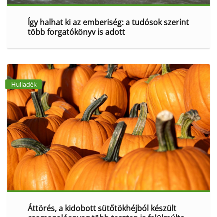
Így halhat ki az emberiség: a tudósok szerint
több forgatókönyv is adott
Hulladék
Áttörés, a kidobott sütőtökhéjból készült