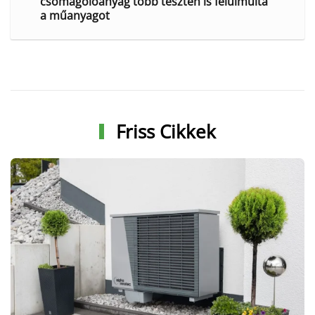
csomagolóanyag több teszten is felülmúlta
a műanyagot
Friss Cikkek