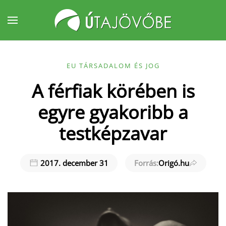
Fő tartalom átugrása
EU TÁRSADALOM ÉS JOG
A férfiak körében is
egyre gyakoribb a
testképzavar
2017. december 31
Forrás:
Origó.hu