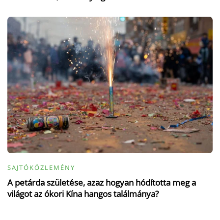
SAJTÓKÖZLEMÉNY
A petárda születése, azaz hogyan hódította meg a
világot az ókori Kína hangos találmánya?