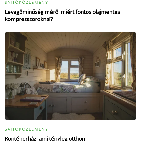
SAJTÓKÖZLEMÉNY
Levegőminőség mérő: miért fontos olajmentes
kompresszoroknál?
SAJTÓKÖZLEMÉNY
Konténerház, ami tényleg otthon