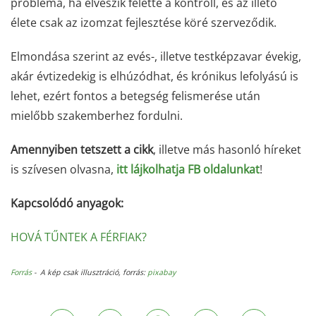
probléma, ha elveszik felette a kontroll, és az illető
élete csak az izomzat fejlesztése köré szerveződik.
Elmondása szerint az evés-, illetve testképzavar évekig,
akár évtizedekig is elhúzódhat, és krónikus lefolyású is
lehet, ezért fontos a betegség felismerése után
mielőbb szakemberhez fordulni.
Amennyiben tetszett a cikk
, illetve más hasonló híreket
is szívesen olvasna,
itt lájkolhatja FB oldalunkat
!
Kapcsolódó anyagok:
HOVÁ TŰNTEK A FÉRFIAK?
Forrás
- A kép csak illusztráció, forrás:
pixabay