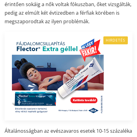
érintően sokáig a nők voltak fókuszban, őket vizsgálták,
pedig az elmúlt két évtizedben a férfiak körében is
megszaporodtak az ilyen problémák.
HIRDETÉS
Általánosságban az evészavaros esetek 10-15 százaléka