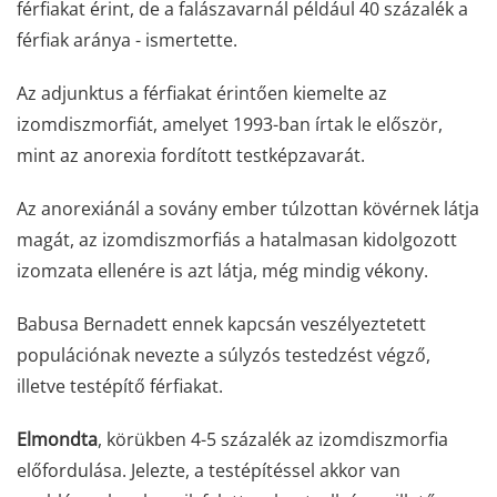
férfiakat érint, de a falászavarnál például 40 százalék a
férfiak aránya - ismertette.
Az adjunktus a férfiakat érintően kiemelte az
izomdiszmorfiát, amelyet 1993-ban írtak le először,
mint az anorexia fordított testképzavarát.
Az anorexiánál a sovány ember túlzottan kövérnek látja
magát, az izomdiszmorfiás a hatalmasan kidolgozott
izomzata ellenére is azt látja, még mindig vékony.
Babusa Bernadett ennek kapcsán veszélyeztetett
populációnak nevezte a súlyzós testedzést végző,
illetve testépítő férfiakat.
Elmondta
, körükben 4-5 százalék az izomdiszmorfia
előfordulása. Jelezte, a testépítéssel akkor van