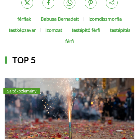
férfiak
Babusa Bernadett
izomdiszmorfia
testképzavar
izomzat
testépítő férfi
testépítés
férfi
TOP 5
Sajtóközlemény