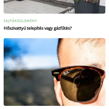
SAJTÓKÖZLEMÉNY
Hőszivattyú telepítés vagy gázfűtés?