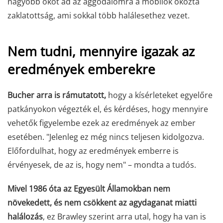
nagyobb okot ad az aggodalomra a mobilok okozta
zaklatottság, ami sokkal több halálesethez vezet.
Nem tudni, mennyire igazak az
eredmények emberekre
Bucher arra is rámutatott,
hogy a kísérleteket egyelőre
patkányokon végezték el, és kérdéses, hogy mennyire
vehetők figyelembe ezek az eredmények az ember
esetében. "Jelenleg ez még nincs teljesen kidolgozva.
Előfordulhat, hogy az eredmények emberre is
érvényesek, de az is, hogy nem" – mondta a tudós.
Mivel 1986 óta az Egyesült Államokban nem
növekedett, és nem csökkent az agydaganat miatti
halálozás
, ez Brawley szerint arra utal, hogy ha van is