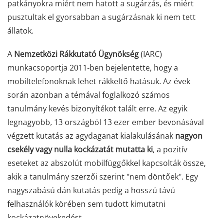
patkányokra miért nem hatott a sugárzás, és miért
pusztultak el gyorsabban a sugárzásnak ki nem tett
állatok.
A
Nemzetközi Rákkutató Ügynökség
(IARC)
munkacsoportja 2011-ben bejelentette, hogy a
mobiltelefonoknak lehet rákkeltő hatásuk. Az évek
során azonban a témával foglalkozó számos
tanulmány kevés bizonyítékot talált erre. Az egyik
legnagyobb, 13 országból 13 ezer ember bevonásával
végzett kutatás az agydaganat kialakulásának
nagyon
csekély vagy nulla kockázatát mutatta ki
, a pozitív
eseteket az abszolút mobilfüggőkkel kapcsolták össze,
akik a tanulmány szerzői szerint "nem döntőek". Egy
nagyszabású dán kutatás pedig a hosszú távú
felhasználók körében sem tudott kimutatni
kockázatnövekedést.