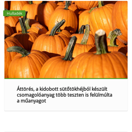
Hulladék
Áttörés, a kidobott sütőtökhéjból készült
csomagolóanyag több teszten is felülmúlta
a műanyagot