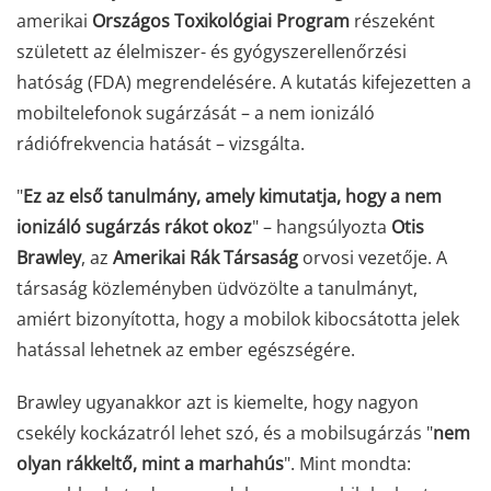
amerikai
Országos Toxikológiai Program
részeként
született az élelmiszer- és gyógyszerellenőrzési
hatóság (FDA) megrendelésére. A kutatás kifejezetten a
mobiltelefonok sugárzását – a nem ionizáló
rádiófrekvencia hatását – vizsgálta.
"
Ez az első tanulmány, amely kimutatja, hogy a nem
ionizáló sugárzás rákot okoz
" – hangsúlyozta
Otis
Brawley
, az
Amerikai Rák Társaság
orvosi vezetője. A
társaság közleményben üdvözölte a tanulmányt,
amiért bizonyította, hogy a mobilok kibocsátotta jelek
hatással lehetnek az ember egészségére.
Brawley ugyanakkor azt is kiemelte, hogy nagyon
csekély kockázatról lehet szó, és a mobilsugárzás "
nem
olyan rákkeltő, mint a marhahús
". Mint mondta: