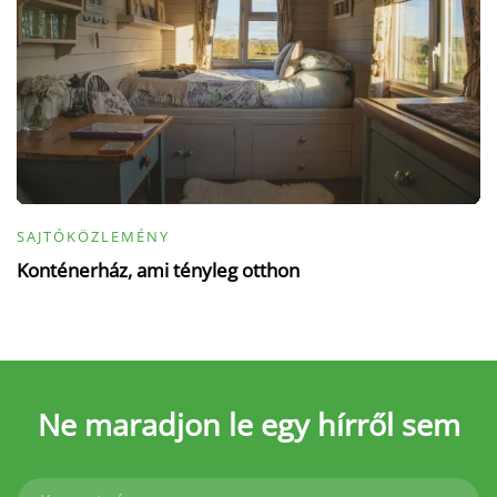
SAJTÓKÖZLEMÉNY
Konténerház, ami tényleg otthon
Ne maradjon le
egy hírről sem