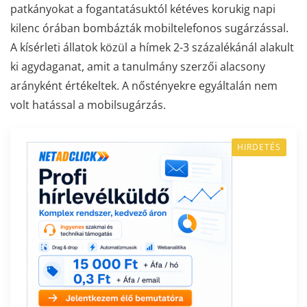
patkányokat a fogantatásuktól kétéves korukig napi
kilenc órában bombázták mobiltelefonos sugárzással.
A kísérleti állatok közül a hímek 2-3 százalékánál alakult
ki agydaganat, amit a tanulmány szerzői alacsony
arányként értékeltek. A nőstényekre egyáltalán nem
volt hatással a mobilsugárzás.
HIRDETÉS