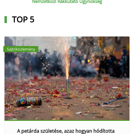
Nemzetközi Rákkutató Ügynökség
TOP 5
Sajtóközlemény
A petárda születése, azaz hogyan hódította