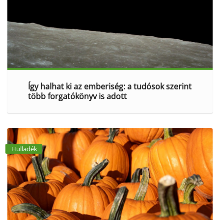
Így halhat ki az emberiség: a tudósok szerint
több forgatókönyv is adott
Hulladék