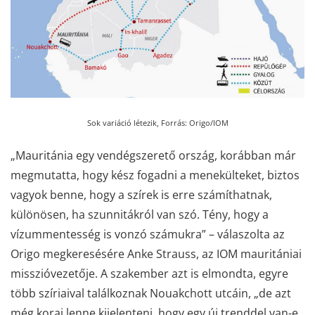
Sok variáció létezik,
Forrás: Origo/IOM
„Mauritánia egy vendégszerető ország, korábban már
megmutatta, hogy kész fogadni a menekülteket, biztos
vagyok benne, hogy a szírek is erre számíthatnak,
különösen, ha szunnitákról van szó. Tény, hogy a
vízummentesség is vonzó számukra” – válaszolta az
Origo megkeresésére Anke Strauss, az IOM mauritániai
misszióvezetője. A szakember azt is elmondta, egyre
több szíriaival találkoznak Nouakchott utcáin, „de azt
még korai lenne kijelenteni, hogy egy új trenddel van-e