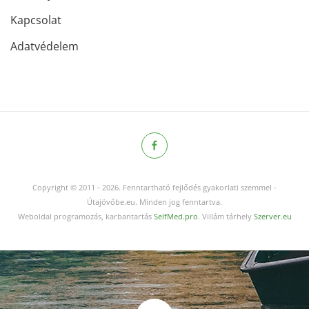
Kapcsolat
Adatvédelem
Copyright © 2011
-
2026.
Fenntartható fejlődés gyakorlati szemmel -
Útajövőbe.eu. Minden jog fenntartva.
Weboldal programozás, karbantartás
SelfMed.pro
. Villám tárhely
Szerver.eu