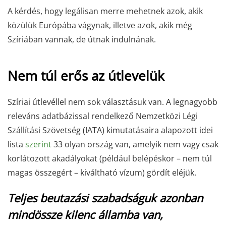
A kérdés, hogy legálisan merre mehetnek azok, akik
közülük Európába vágynak, illetve azok, akik még
Szíriában vannak, de útnak indulnának.
Nem túl erős az útlevelük
Szíriai útlevéllel nem sok választásuk van. A legnagyobb
releváns adatbázissal rendelkező Nemzetközi Légi
Szállítási Szövetség (IATA) kimutatásaira alapozott idei
lista
szerint
33 olyan ország van, amelyik nem vagy csak
korlátozott akadályokat (például belépéskor – nem túl
magas összegért – kiváltható vízum) gördít eléjük.
Teljes beutazási szabadságuk azonban
mindössze kilenc államba van,