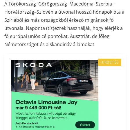
A Törökország–Görögország–Macedónia–Szerbia–
Horvátország–Szlovénia útvonal hosszú hónapok óta a
Szíriából és más országokból érkező migránsok fő
útvonala. Naponta (tíz)ezrek használják, hogy elérjék a
fő európai uniós célpontokat, Ausztriát, de főleg
Németországot és a skandináv államokat.
HIRDETÉS