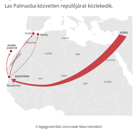
Las Palmasba közvetlen repülőjárat közlekedik.
A legegyszerűbb útvonalak Mauritániából