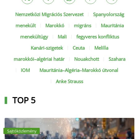
Nemzetközi Migrációs Szervezet
Spanyolország
menekült
Marokkó
migráns
Mauritánia
menekültügy
Mali
fegyveres konfliktus
Kanári-szigetek
Ceuta
Melilla
marokkói–algériai határ
Nouakchott
Szahara
IOM
Mauritánia–Algéria–Marokkó útvonal
Anke Strauss
TOP 5
Sajtóközlemény