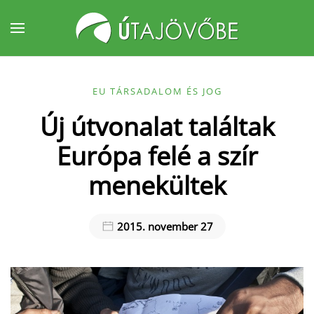
Fő tartalom átugrása
EU TÁRSADALOM ÉS JOG
Új útvonalat találtak
Európa felé a szír
menekültek
2015. november 27