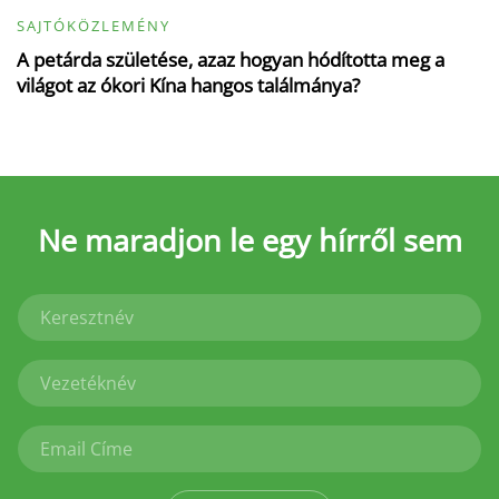
SAJTÓKÖZLEMÉNY
A petárda születése, azaz hogyan hódította meg a
világot az ókori Kína hangos találmánya?
Ne maradjon le
egy hírről sem