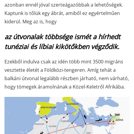
azonban ennél jóval szerteágazóbbak a lehetőségek.
Kaptunk is tőlük egy ábrát, amiből ez egyértelműen
kiderül. Meg az is, hogy
az útvonalak többsége ismét a hírhedt
tunéziai és líbiai kikötőkben végződik.
Ezekből indulva csak az idén több mint 3500 migráns
vesztette életét a Földközi-tengeren. Amíg tehát a
balkáni útvonal legalább részben járható, nem várható,
hogy tömegek áramolnának a Közel-Keletről Afrikába.