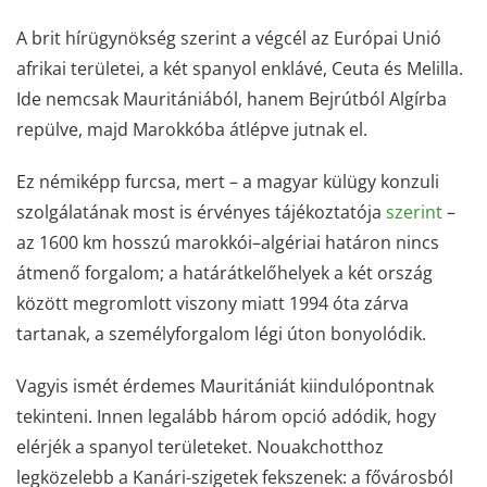
A brit hírügynökség szerint a végcél az Európai Unió
afrikai területei, a két spanyol enklávé, Ceuta és Melilla.
Ide nemcsak Mauritániából, hanem Bejrútból Algírba
repülve, majd Marokkóba átlépve jutnak el.
Ez némiképp furcsa, mert – a magyar külügy konzuli
szolgálatának most is érvényes tájékoztatója
szerint
–
az 1600 km hosszú marokkói–algériai határon nincs
átmenő forgalom; a határátkelőhelyek a két ország
között megromlott viszony miatt 1994 óta zárva
tartanak, a személyforgalom légi úton bonyolódik.
Vagyis ismét érdemes Mauritániát kiindulópontnak
tekinteni. Innen legalább három opció adódik, hogy
elérjék a spanyol területeket. Nouakchotthoz
legközelebb a Kanári-szigetek fekszenek: a fővárosból