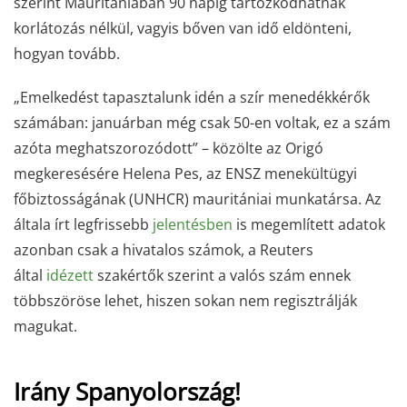
szerint Mauritániában 90 napig tartózkodhatnak
korlátozás nélkül, vagyis bőven van idő eldönteni,
hogyan tovább.
„Emelkedést tapasztalunk idén a szír menedékkérők
számában: januárban még csak 50-en voltak, ez a szám
azóta meghatszorozódott” – közölte az Origó
megkeresésére Helena Pes, az ENSZ menekültügyi
főbiztosságának (UNHCR) mauritániai munkatársa. Az
általa írt legfrissebb
jelentésben
is megemlített adatok
azonban csak a hivatalos számok, a Reuters
által
idézett
szakértők szerint a valós szám ennek
többszöröse lehet, hiszen sokan nem regisztrálják
magukat.
Irány Spanyolország!