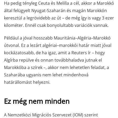
Ha pedig tényleg Ceuta és Melilla a cél, akkor a Marokkó
által felügyelt Nyugat-Szaharán és magán Marokkón
keresztül a legrövidebb az út – de még így is vagy 3 ezer
kilométer. Ennél csak bonyolultabb variációk vannak.
Például a jóval hosszabb Mauritánia–Algéria–Marokkó
útvonal. Ez a lezárt algériai–marokkói határ miatt jóval
kockázatosabb, de ha igaz, amit a Reuters ír – hogy
Algírba repülve és onnan továbbhaladva jutnak el
Marokkóba a szírek –, akkor nem lehetetlen feladat, a
Szaharába ugyanis nem lehet mindenhová
határállomást helyezni.
Ez még nem minden
A Nemzetközi Migrációs Szervezet (IOM) szerint