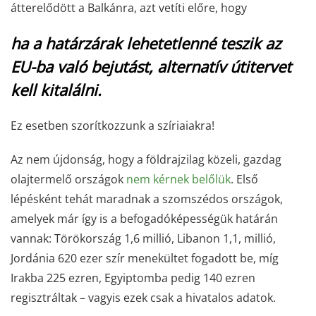
átterelődött a Balkánra, azt vetíti előre, hogy
ha a határzárak lehetetlenné teszik az
EU-ba való bejutást, alternatív útitervet
kell kitalálni.
Ez esetben szorítkozzunk a szíriaiakra!
Az nem újdonság, hogy a földrajzilag közeli, gazdag
olajtermelő országok
nem kérnek belőlük
. Első
lépésként tehát maradnak a szomszédos országok,
amelyek már így is a befogadóképességük határán
vannak: Törökország 1,6 millió, Libanon 1,1, millió,
Jordánia 620 ezer szír menekültet fogadott be, míg
Irakba 225 ezren, Egyiptomba pedig 140 ezren
regisztráltak – vagyis ezek csak a hivatalos adatok.