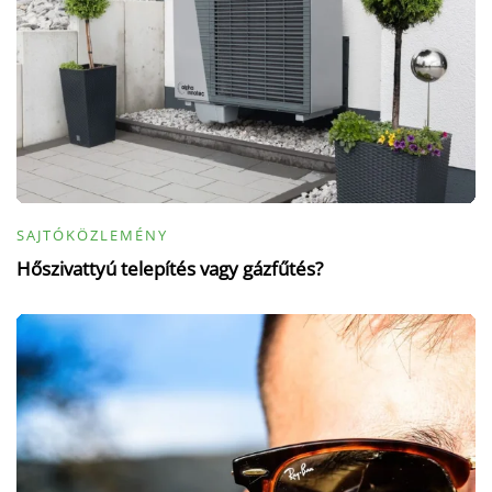
SAJTÓKÖZLEMÉNY
Hőszivattyú telepítés vagy gázfűtés?