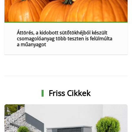
Áttörés, a kidobott sütőtökhéjból készült
csomagolóanyag több teszten is felülmúlta
a műanyagot
Friss Cikkek