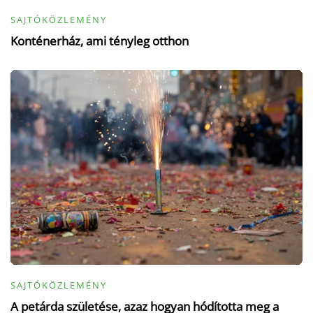
SAJTÓKÖZLEMÉNY
Konténerház, ami tényleg otthon
SAJTÓKÖZLEMÉNY
A petárda születése, azaz hogyan hódította meg a