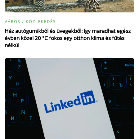
VÁROS / KÖZLEKEDÉS
Ház autógumikból és üvegekből: így maradhat egész
évben közel 20 °C fokos egy otthon klíma és fűtés
nélkül