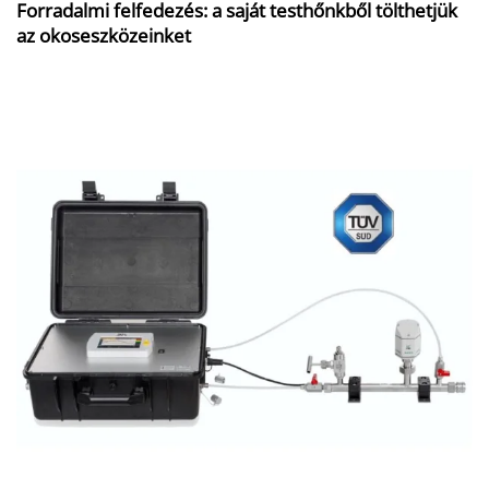
Forradalmi felfedezés: a saját testhőnkből tölthetjük
az okoseszközeinket