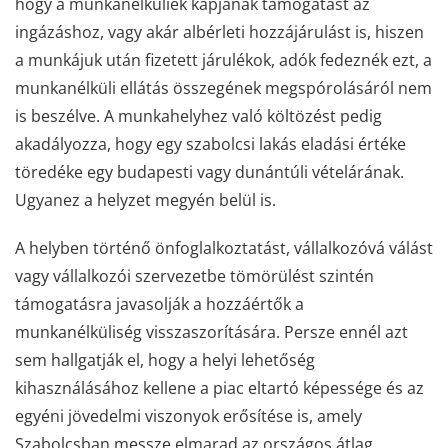
hogy a munkanélküliek kapjanak támogatást az
ingázáshoz, vagy akár albérleti hozzájárulást is, hiszen
a munkájuk után fizetett járulékok, adók fedeznék ezt, a
munkanélküli ellátás összegének megspórolásáról nem
is beszélve. A munkahelyhez való költözést pedig
akadályozza, hogy egy szabolcsi lakás eladási értéke
töredéke egy budapesti vagy dunántúli vételárának.
Ugyanez a helyzet megyén belül is.
A helyben történő önfoglalkoztatást, vállalkozóvá válást
vagy vállalkozói szervezetbe tömörülést szintén
támogatásra javasolják a hozzáértők a
munkanélküliség visszaszorítására. Persze ennél azt
sem hallgatják el, hogy a helyi lehetőség
kihasználásához kellene a piac eltartó képessége és az
egyéni jövedelmi viszonyok erősítése is, amely
Szabolcsban messze elmarad az országos átlag