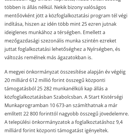
többen is állás nélkül. Nekik bizony valóságos
mentőövként jött a közfoglalkoztatási program tél végi
indítása, hiszen az idén több mint 25 ezren jutnak
ideiglenes munkához a térségben. Emellett a
mezőgazdasági szezonális munka szintén ezreket
juttat foglalkoztatási lehetőséghez a Nyírségben, és
változás remélnek más ágazatokban is.
A megyei önkormányzat összesítése alapján év végéig
20 milliárd 612 millió forint összegű központi
támogatásból 25 282 munkanélküli kap állás a
közfoglalkoztatásban Szabolcsban. A Start Kistérségi
Munkaprogramban 10 673-an számíthatnak a már
említett 22 800 forinttól nagyobb összegű jövedelemre.
A települési önkormányzatok a foglalkoztatáshoz 9,4
milliárd forint központi támogatást igényeltek.