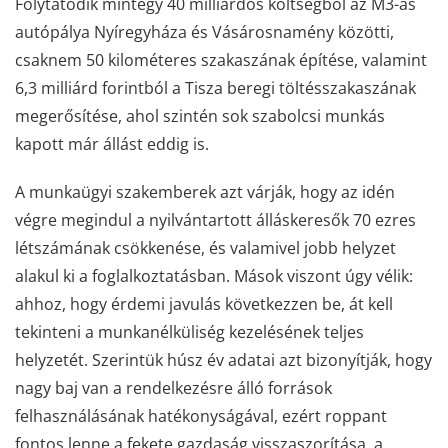
Folytatódik mintegy 40 milliárdos költségből az M3-as
autópálya Nyíregyháza és Vásárosnamény közötti,
csaknem 50 kilométeres szakaszának építése, valamint
6,3 milliárd forintból a Tisza beregi töltésszakaszának
megerősítése, ahol szintén sok szabolcsi munkás
kapott már állást eddig is.
A munkaügyi szakemberek azt várják, hogy az idén
végre megindul a nyilvántartott álláskeresők 70 ezres
létszámának csökkenése, és valamivel jobb helyzet
alakul ki a foglalkoztatásban. Mások viszont úgy vélik:
ahhoz, hogy érdemi javulás következzen be, át kell
tekinteni a munkanélküliség kezelésének teljes
helyzetét. Szerintük húsz év adatai azt bizonyítják, hogy
nagy baj van a rendelkezésre álló források
felhasználásának hatékonyságával, ezért roppant
fontos lenne a fekete gazdaság visszaszorítása, a