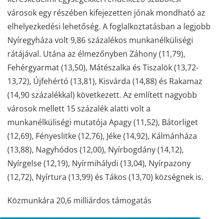
városok egy részében kifejezetten jónak mondható az
elhelyezkedési lehetőség. A foglalkoztatásban a legjobb
Nyíregyháza volt 9,86 százalékos munkanélküliségi
rátájával. Utána az élmezőnyben Záhony (11,79),
Fehérgyarmat (13,50), Mátészalka és Tiszalök (13,72-
13,72), Újfehértó (13,81), Kisvárda (14,88) és Rakamaz
(14,90 százalékkal) következett. Az említett nagyobb
városok mellett 15 százalék alatti volt a
munkanélküliségi mutatója Apagy (11,52), Bátorliget
(12,69), Fényeslitke (12,76), Jéke (14,92), Kálmánháza
(13,88), Nagyhódos (12,00), Nyírbogdány (14,12),
Nyírgelse (12,19), Nyírmihálydi (13,04), Nyírpazony
(12,72), Nyírtura (13,99) és Tákos (13,70) községnek is.
Közmunkára 20,6 milliárdos támogatás