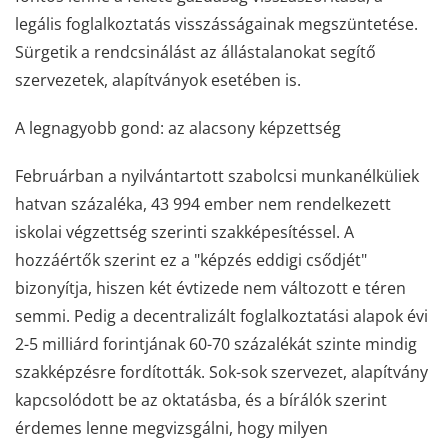
legális foglalkoztatás visszásságainak megszüntetése.
Sürgetik a rendcsinálást az állástalanokat segítő
szervezetek, alapítványok esetében is.
A legnagyobb gond: az alacsony képzettség
Februárban a nyilvántartott szabolcsi munkanélküliek
hatvan százaléka, 43 994 ember nem rendelkezett
iskolai végzettség szerinti szakképesítéssel. A
hozzáértők szerint ez a "képzés eddigi csődjét"
bizonyítja, hiszen két évtizede nem változott e téren
semmi. Pedig a decentralizált foglalkoztatási alapok évi
2-5 milliárd forintjának 60-70 százalékát szinte mindig
szakképzésre fordították. Sok-sok szervezet, alapítvány
kapcsolódott be az oktatásba, és a bírálók szerint
érdemes lenne megvizsgálni, hogy milyen