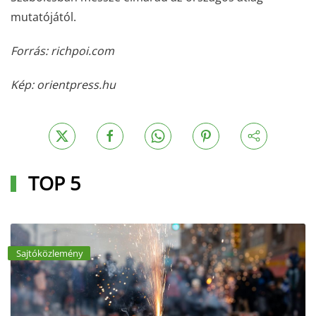
mutatójától.
Forrás: richpoi.com
Kép: orientpress.hu
TOP 5
Sajtóközlemény