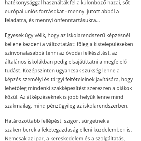
hatékonysággal használták fel a különböző hazai, sőt
európai uniós forrásokat - mennyi jutott abból a
feladatra, és mennyi önfenntartásukra…
Egyesek úgy vélik, hogy az iskolarendszerű képzésnél
kellene kezdeni a változtatást: főleg a kistelepüléseken
színvonalasabbá tenni az óvodai felkészítést, az
általános iskolákban pedig elsajátíttatni a megfelelő
tudást. Középszinten ugyancsak szükség lenne a
képzés személyi és tárgyi feltételeinek javítására, hogy
lehetőleg mindenki szakképesítést szerezzen a diákok
közül. Az átképzéseknek is jobb helyük lenne mind
szakmailag, mind pénzügyileg az iskolarendszerben.
Határozottabb fellépést, szigort sürgetnek a
szakemberek a feketegazdaság elleni küzdelemben is.
Nemcsak az ipar, a kereskedelem és a szolgáltatás,