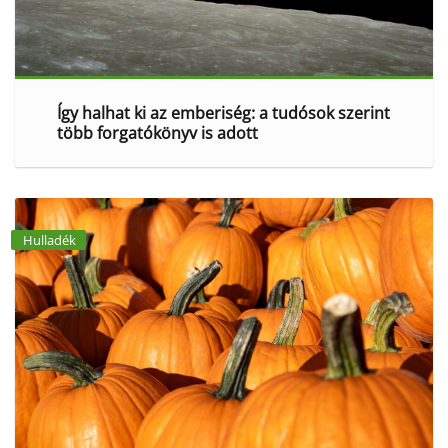
Így halhat ki az emberiség: a tudósok szerint
több forgatókönyv is adott
Hulladék