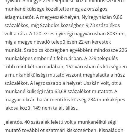
nyilván. A megye 229 települése közül mindössze kettő
munkanélkülisége közelítette meg az országos
átlagmutatót. A megyeszékhelyen, Nyíregyházán 9,86
százalékos, míg Szabolcs községben 9,73 százalékos
volt a ráta. A 120 ezres nyírségi nagyvárosban 8037-en,
míg a megye névadó településén 22-en kerestek
munkát. Szabolcs községben egyébként mindössze 226
munkaképes ember élt februárban. A 229 település
több mint kétharmadában, 162 városban és községben
a munkanélküliségi mutató viszont meghaladta a húsz
százalékot. A legrosszabb a helyzet Uszkán volt, ott a
munkanélküliségi ráta 63,68 százalékot mutatott. A
magyar-ukrán határ menti kis község 234 munkaképes
lakosa közül 149 nem talált állást.
Jelentős, 40 százalék feletti volt a munkanélküliségi
mutató további öt szatmári kisközségben, Kispaládon