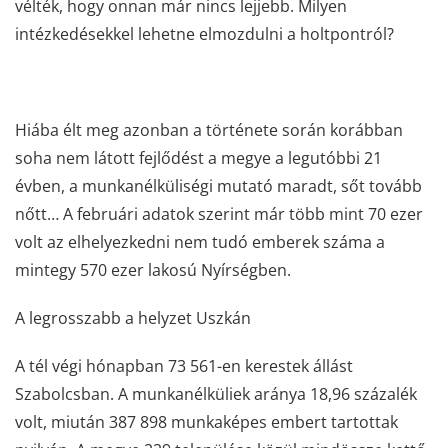
vélték, hogy onnan már nincs lejjebb. Milyen
intézkedésekkel lehetne elmozdulni a holtpontról?
Hiába élt meg azonban a története során korábban
soha nem látott fejlődést a megye a legutóbbi 21
évben, a munkanélküliségi mutató maradt, sőt tovább
nőtt… A februári adatok szerint már több mint 70 ezer
volt az elhelyezkedni nem tudó emberek száma a
mintegy 570 ezer lakosú Nyírségben.
A legrosszabb a helyzet Uszkán
A tél végi hónapban 73 561-en kerestek állást
Szabolcsban. A munkanélküliek aránya 18,96 százalék
volt, miután 387 898 munkaképes embert tartottak