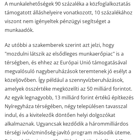
A munkalehetőségek 90 százaléka a közfoglalkoztatás
támogatott álláshelyeire vonatkozott, 10 százalékához
viszont nem igényeltek pénzügyi segítséget a
munkaadók.
Az utóbbi a szakemberek szerint azt jelzi, hogy
"mozdulni látszik az elsődleges munkaerőpiac" is a
térségben, és ehhez az Európai Unió támogatásával
megvalósuló nagyberuházások teremtenek jó esélyt a
közeljövőben. Így például a szennyvízberuházások,
amelyek összértéke megközelíti az 50 milliárd forintot.
Az egyik legnagyobb, 13 milliárd forint értékű építkezés
Nyíregyháza térségében, négy településen tavasszal
indul, és a kivitelezők döntően helyi dolgozókat
alkalmaznak. Ugyancsak kezdődik a hárommilliárdos
térségi ivóvízminőség-javító program második üteme.