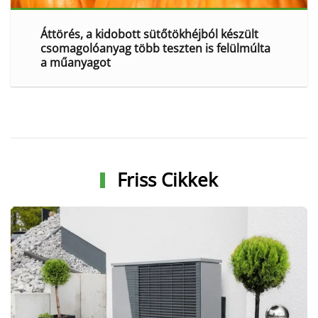
Áttörés, a kidobott sütőtökhéjból készült
csomagolóanyag több teszten is felülmúlta
a műanyagot
Friss Cikkek