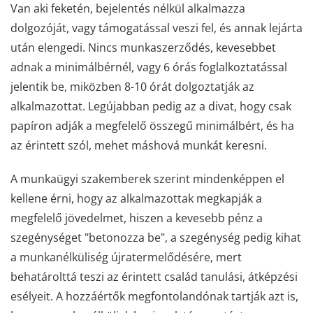
Van aki feketén, bejelentés nélkül alkalmazza
dolgozóját, vagy támogatással veszi fel, és annak lejárta
után elengedi. Nincs munkaszerződés, kevesebbet
adnak a minimálbérnél, vagy 6 órás foglalkoztatással
jelentik be, miközben 8-10 órát dolgoztatják az
alkalmazottat. Legújabban pedig az a divat, hogy csak
papíron adják a megfelelő összegű minimálbért, és ha
az érintett szól, mehet máshová munkát keresni.
A munkaügyi szakemberek szerint mindenképpen el
kellene érni, hogy az alkalmazottak megkapják a
megfelelő jövedelmet, hiszen a kevesebb pénz a
szegénységet "betonozza be", a szegénység pedig kihat
a munkanélküliség újratermelődésére, mert
behatárolttá teszi az érintett család tanulási, átképzési
esélyeit. A hozzáértők megfontolandónak tartják azt is,