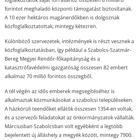
foglalkoztatók saját forrásához összesen 6 milliárd
forintot meghaladó központi támogatást biztosítanak.
A 10 ezer hektáros magánerdőkben is dolgoznak
közfoglalkoztatottak, mintegy kétezren.
Különböző szervezetek, intézmények is részt vesznek a
közfoglalkoztatásban, így például a Szabolcs-Szatmár-
Bereg Megyei Rendőr-főkapitányság és a
katasztrófavédelmi igazgatóság összesen 82 embert
alkalmaz 70 millió forintos összegből.
A tél végén az idős emberek megsegítéséhez is
alkalmaztak közmunkásokat a szabolcsi településeken.
A házkörüli teendőket ellátók összesen 1354-en voltak,
és a szervezői feladatokat az önkormányzatok vállalták.
Márciusban Szabolcsban volt egyébként a legtöbb
bejelentett új álláshely a megyék között, mintegy 7900.