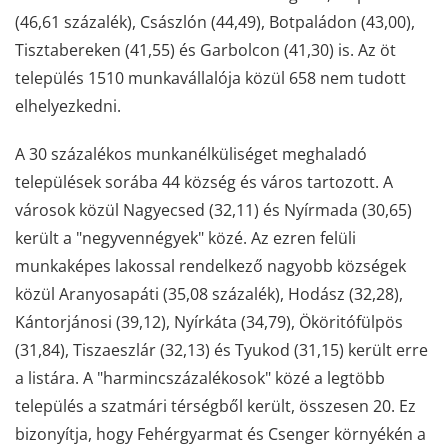
(46,61 százalék), Császlón (44,49), Botpaládon (43,00),
Tisztabereken (41,55) és Garbolcon (41,30) is. Az öt
település 1510 munkavállalója közül 658 nem tudott
elhelyezkedni.
A 30 százalékos munkanélküliséget meghaladó
települések sorába 44 község és város tartozott. A
városok közül Nagyecsed (32,11) és Nyírmada (30,65)
került a "negyvennégyek" közé. Az ezren felüli
munkaképes lakossal rendelkező nagyobb községek
közül Aranyosapáti (35,08 százalék), Hodász (32,28),
Kántorjánosi (39,12), Nyírkáta (34,79), Ököritófülpös
(31,84), Tiszaeszlár (32,13) és Tyukod (31,15) került erre
a listára. A "harmincszázalékosok" közé a legtöbb
település a szatmári térségből került, összesen 20. Ez
bizonyítja, hogy Fehérgyarmat és Csenger környékén a