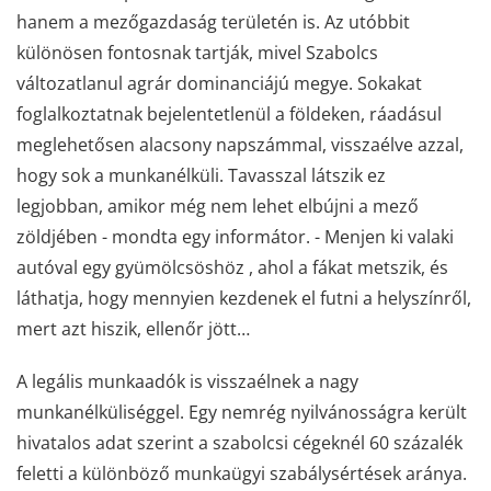
hanem a mezőgazdaság területén is. Az utóbbit
különösen fontosnak tartják, mivel Szabolcs
változatlanul agrár dominanciájú megye. Sokakat
foglalkoztatnak bejelentetlenül a földeken, ráadásul
meglehetősen alacsony napszámmal, visszaélve azzal,
hogy sok a munkanélküli. Tavasszal látszik ez
legjobban, amikor még nem lehet elbújni a mező
zöldjében - mondta egy informátor. - Menjen ki valaki
autóval egy gyümölcsöshöz , ahol a fákat metszik, és
láthatja, hogy mennyien kezdenek el futni a helyszínről,
mert azt hiszik, ellenőr jött…
A legális munkaadók is visszaélnek a nagy
munkanélküliséggel. Egy nemrég nyilvánosságra került
hivatalos adat szerint a szabolcsi cégeknél 60 százalék
feletti a különböző munkaügyi szabálysértések aránya.