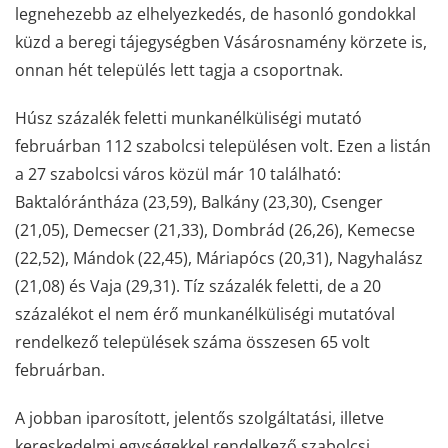
legnehezebb az elhelyezkedés, de hasonló gondokkal
küzd a beregi tájegységben Vásárosnamény körzete is,
onnan hét település lett tagja a csoportnak.
Húsz százalék feletti munkanélküliségi mutató
februárban 112 szabolcsi településen volt. Ezen a listán
a 27 szabolcsi város közül már 10 található:
Baktalórántháza (23,59), Balkány (23,30), Csenger
(21,05), Demecser (21,33), Dombrád (26,26), Kemecse
(22,52), Mándok (22,45), Máriapócs (20,31), Nagyhalász
(21,08) és Vaja (29,31). Tíz százalék feletti, de a 20
százalékot el nem érő munkanélküliségi mutatóval
rendelkező települések száma összesen 65 volt
februárban.
A jobban iparosított, jelentős szolgáltatási, illetve
kereskedelmi egységekkel rendelkező szabolcsi