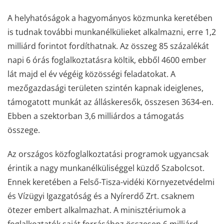
A helyhatóságok a hagyományos közmunka keretében
is tudnak további munkanélkülieket alkalmazni, erre 1,2
milliárd forintot fordíthatnak. Az összeg 85 százalékát
napi 6 órás foglalkoztatásra költik, ebből 4600 ember
lát majd el év végéig közösségi feladatokat. A
mezőgazdasági területen szintén kapnak ideiglenes,
támogatott munkát az álláskeresők, összesen 3634-en.
Ebben a szektorban 3,6 milliárdos a támogatás
összege.
Az országos közfoglalkoztatási programok ugyancsak
érintik a nagy munkanélküliséggel küzdő Szabolcsot.
Ennek keretében a Felső-Tisza-vidéki Környezetvédelmi
és Vízügyi Igazgatóság és a Nyírerdő Zrt. csaknem
ötezer embert alkalmazhat. A minisztériumok a