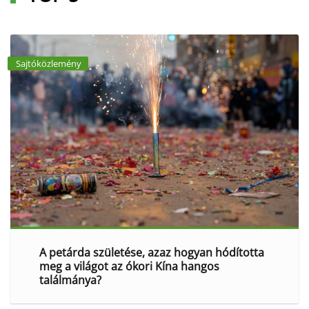
Sajtóközlemény
A petárda születése, azaz hogyan hódította
meg a világot az ókori Kína hangos
találmánya?