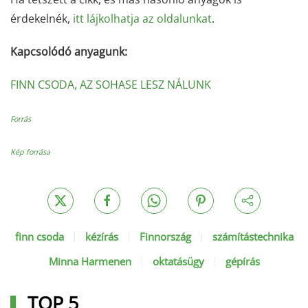
érdekelnék,
itt lájkolhatja az oldalunkat
.
Kapcsolódó anyagunk:
FINN CSODA, AZ SOHASE LESZ NÁLUNK
Forrás
Kép forrása
finn csoda
kézírás
Finnország
számítástechnika
Minna Harmenen
oktatásügy
gépírás
TOP 5