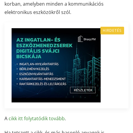
korban, amelyben minden a kommunikációs
elektronikus eszközökről szól.
HIRDETÉS
A
cikk itt folytatódik tovább
.
Ha tetszett a cikk, és más hasonló anyagok is