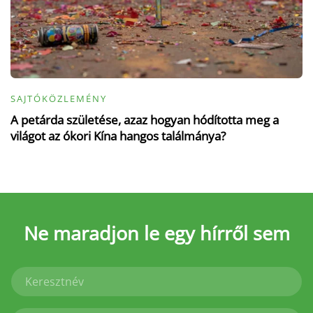
SAJTÓKÖZLEMÉNY
A petárda születése, azaz hogyan hódította meg a
világot az ókori Kína hangos találmánya?
Ne maradjon le
egy hírről sem