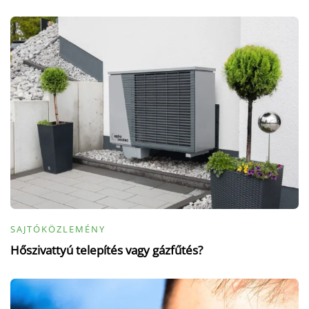
SAJTÓKÖZLEMÉNY
Hőszivattyú telepítés vagy gázfűtés?