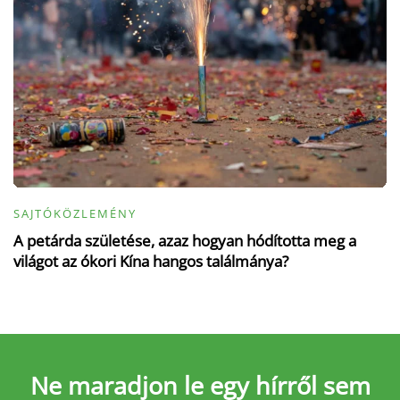
SAJTÓKÖZLEMÉNY
A petárda születése, azaz hogyan hódította meg a
világot az ókori Kína hangos találmánya?
Ne maradjon le
egy hírről sem