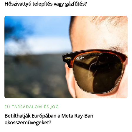
Hőszivattyú telepítés vagy gázfűtés?
EU TÁRSADALOM ÉS JOG
Betilthatják Európában a Meta Ray-Ban
okosszemüvegeket?