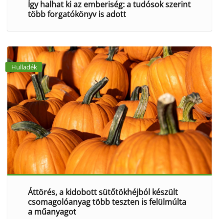
Így halhat ki az emberiség: a tudósok szerint
több forgatókönyv is adott
Hulladék
Áttörés, a kidobott sütőtökhéjból készült
csomagolóanyag több teszten is felülmúlta
a műanyagot