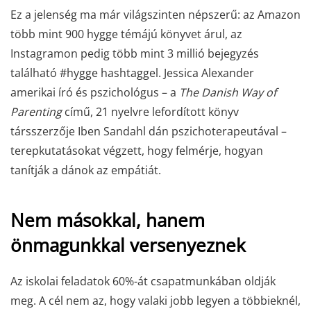
Ez a jelenség ma már világszinten népszerű: az Amazon
több mint 900 hygge témájú könyvet árul, az
Instagramon pedig több mint 3 millió bejegyzés
található #hygge hashtaggel. Jessica Alexander
amerikai író és pszichológus – a
The Danish Way of
Parenting
című, 21 nyelvre lefordított könyv
társszerzője Iben Sandahl dán pszichoterapeutával –
terepkutatásokat végzett, hogy felmérje, hogyan
tanítják a dánok az empátiát.
Nem másokkal, hanem
önmagunkkal versenyeznek
Az iskolai feladatok 60%-át csapatmunkában oldják
meg. A cél nem az, hogy valaki jobb legyen a többieknél,