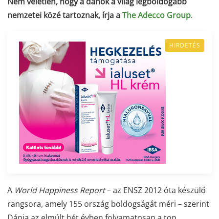
Nem véletlen, hogy a dánok a világ legboldogabb
nemzetei közé tartoznak, írja a
The Adecco Group
.
HIRDETÉS
A
World Happiness Report
– az ENSZ 2012 óta készülő
rangsora, amely 155 ország boldogságát méri – szerint
Dánia az elmúlt hét évben folyamatosan a top