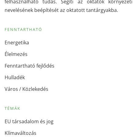
felhasználható tudás. Segíti az oktatók környezeti
nevelésének beépítését az oktatott tantárgyakba.
FENNTARTHATÓ
Energetika
Élelmezés
Fenntartható fejlődés
Hulladék
Város / Közlekedés
TÉMÁK
EU társadalom és jog
Klímaváltozás