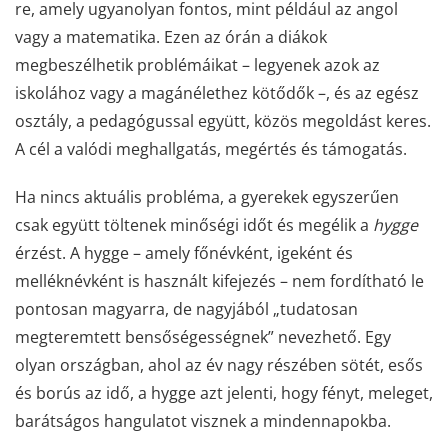
re, amely ugyanolyan fontos, mint például az angol
vagy a matematika. Ezen az órán a diákok
megbeszélhetik problémáikat – legyenek azok az
iskolához vagy a magánélethez kötődők –, és az egész
osztály, a pedagógussal együtt, közös megoldást keres.
A cél a valódi meghallgatás, megértés és támogatás.
Ha nincs aktuális probléma, a gyerekek egyszerűen
csak együtt töltenek minőségi időt és megélik a
hygge
érzést. A hygge – amely főnévként, igeként és
melléknévként is használt kifejezés – nem fordítható le
pontosan magyarra, de nagyjából „tudatosan
megteremtett bensőségességnek” nevezhető. Egy
olyan országban, ahol az év nagy részében sötét, esős
és borús az idő, a hygge azt jelenti, hogy fényt, meleget,
barátságos hangulatot visznek a mindennapokba.