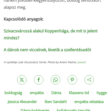
hanem jövőbeli kiegyensúlyozott, boldog felnőttkort
alapoz meg.
Kapcsolódó anyagok:
Szivacsvárossá alakul Koppenhága, de mit is jelent
mindez?
A dánok nem viccelnek, kivetik a szellentésadót
A nyitókép csak illusztráció, forrás: Photo by Artem Podrez:
pexels
boldogság
empátia
Dánia
Klassens tid
hygge
Jessica Alexander
Iben Sandahl
empátia oktatása
Dánia boldogság
kollaboratív tanulás