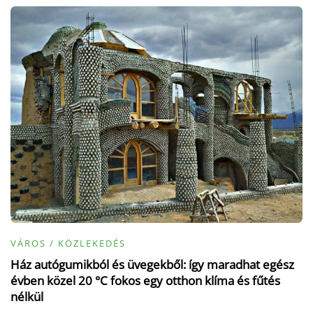
VÁROS / KÖZLEKEDÉS
Ház autógumikból és üvegekből: így maradhat egész
évben közel 20 °C fokos egy otthon klíma és fűtés
nélkül