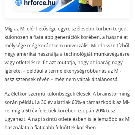
Míg az MI elérhetősége egyre szélesebb körben terjed,
különösen a fiatalabb generációk körében, a használat
mélysége még korántsem univerzális. Mindössze tízből
négy amerikai használja a technológiát munkavégzésre
vagy ötletelésre. Ez azt mutatja, hogy az iparág nagy
ígéretei – például a termelékenységrobbanás az MI-
asszisztensek révén – még nem váltak általánossá.
Az életkor szerinti különbségek élesek. A brainstorming
során például a 30 év alattiak 60%-a támaszkodik az MI-
re, míg a 60 év felettiek körében csupán 20% teszi
ugyanezt. A napi szintű ötletelésben is jellemzőbb az MI
használata a fiatalabb felnőttek körében.