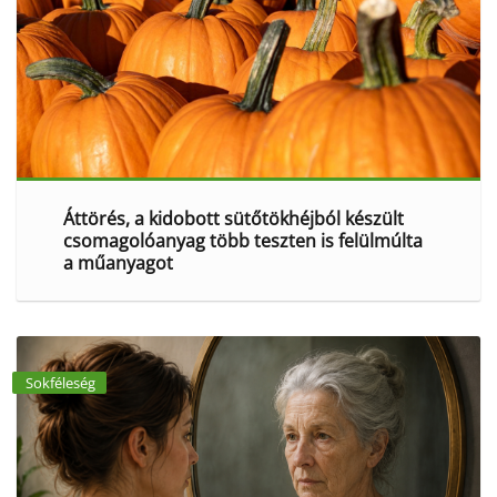
Áttörés, a kidobott sütőtökhéjból készült
csomagolóanyag több teszten is felülmúlta
a műanyagot
Sokféleség