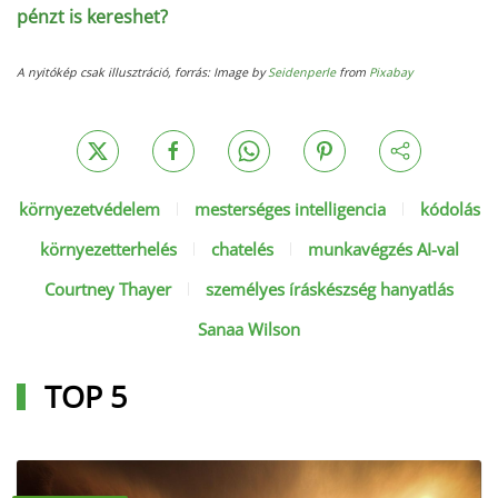
pénzt is kereshet?
A nyitókép csak illusztráció, forrás: Image by
Seidenperle
from
Pixabay
környezetvédelem
mesterséges intelligencia
kódolás
környezetterhelés
chatelés
munkavégzés AI-val
Courtney Thayer
személyes íráskészség hanyatlás
Sanaa Wilson
TOP 5