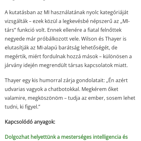
A kutatásban az MI használatának nyolc kategóriáját
vizsgálták – ezek közül a legkevésbé népszerű az „MI-
társ” funkció volt. Ennek ellenére a fiatal felnőttek
negyede már próbálkozott vele. Wilson és Thayer is
elutasítják az MI-alapú barátság lehetőségét, de
megértik, miért fordulnak hozzá mások – különösen a
járvány idején megrendült társas kapcsolatok miatt.
Thayer egy kis humorral zárja gondolatait: „Én azért
udvarias vagyok a chatbotokkal. Megkérem őket
valamire, megköszönöm – tudja az ember, sosem lehet
tudni, ki figyel.”
Kapcsolódó anyagok:
Dolgozhat helyettünk a mesterséges intelligencia és