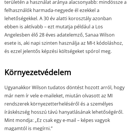
területén a használat aránya alacsonyabb: mindössze a
felhasználók harmada-negyede él ezekkel a
lehetőségekkel. A 30 év alatti korosztály azonban
ebben is aktívabb – ezt mutatja például a Los
Angelesben élő 28 éves adatelemző, Sanaa Wilson
esete is, aki napi szinten használja az MI-t kódoláshoz,
és ezzel jelentős képzési költségeket spórol meg.
Környezetvédelem
Ugyanakkor Wilson tudatos döntést hozott arról, hogy
már nem ír vele e-maileket, miután olvasott az MI
rendszerek környezetterheléséről és a személyes
íráskészség hosszú távú hanyatlásának lehetőségéről.
Mint mondja: „Ez csak egy e-mail – képes vagyok
magamtól is megírni.”