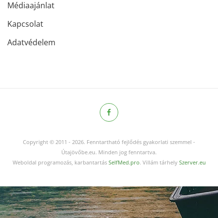
Médiaajánlat
Kapcsolat
Adatvédelem
Copyright © 2011
-
2026.
Fenntartható fejlődés gyakorlati szemmel -
Útajövőbe.eu. Minden jog fenntartva.
Weboldal programozás, karbantartás
SelfMed.pro
. Villám tárhely
Szerver.eu