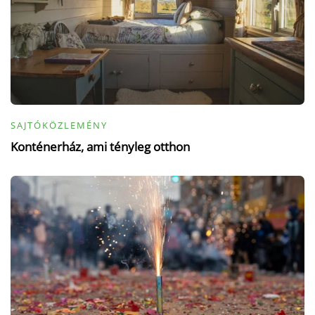
SAJTÓKÖZLEMÉNY
Konténerház, ami tényleg otthon