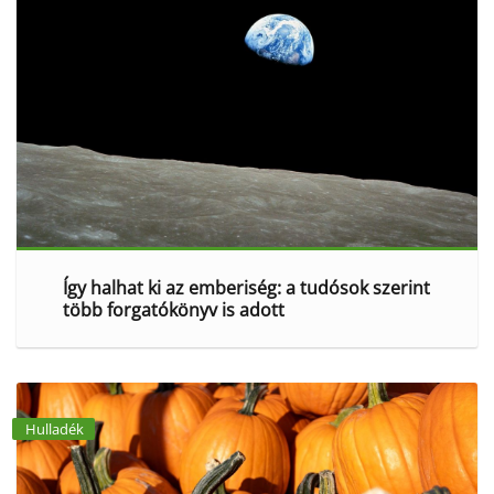
Így halhat ki az emberiség: a tudósok szerint
több forgatókönyv is adott
Hulladék