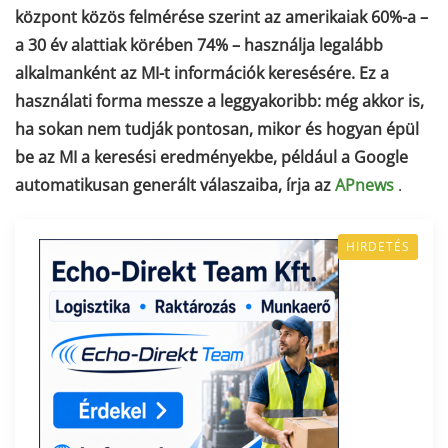
központ közös felmérése szerint az amerikaiak 60%-a –
a 30 év alattiak körében 74% – használja legalább
alkalmanként az MI-t információk keresésére. Ez a
használati forma messze a leggyakoribb: még akkor is,
ha sokan nem tudják pontosan, mikor és hogyan épül
be az MI a keresési eredményekbe, például a Google
automatikusan generált válaszaiba, írja az
APnews
.
HIRDETÉS