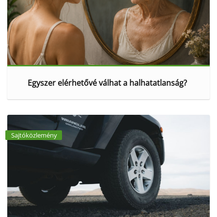
Egyszer elérhetővé válhat a halhatatlanság?
Sajtóközlemény