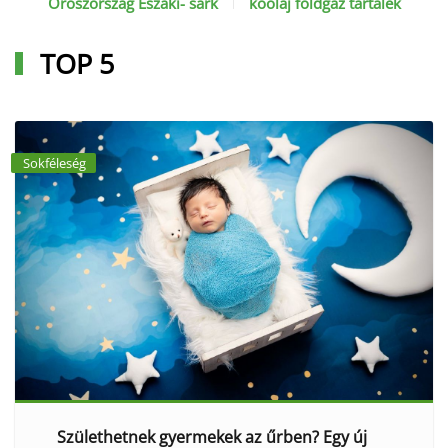
Oroszország Északi- sark
kőolaj földgáz tartalék
TOP 5
Sokféleség
Születhetnek gyermekek az űrben? Egy új