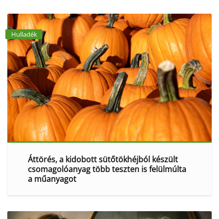
Hulladék
Áttörés, a kidobott sütőtökhéjból készült
csomagolóanyag több teszten is felülmúlta
a műanyagot