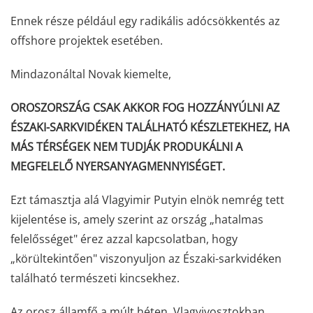
Ennek része például egy radikális adócsökkentés az
offshore projektek esetében.
Mindazonáltal Novak kiemelte,
OROSZORSZÁG CSAK AKKOR FOG HOZZÁNYÚLNI AZ
ÉSZAKI-SARKVIDÉKEN TALÁLHATÓ KÉSZLETEKHEZ, HA
MÁS TÉRSÉGEK NEM TUDJÁK PRODUKÁLNI A
MEGFELELŐ NYERSANYAGMENNYISÉGET.
Ezt támasztja alá Vlagyimir Putyin elnök nemrég tett
kijelentése is, amely szerint az ország „hatalmas
felelősséget" érez azzal kapcsolatban, hogy
„körültekintően" viszonyuljon az Északi-sarkvidéken
található természeti kincsekhez.
Az orosz államfő a múlt héten, Vlagyivosztokban