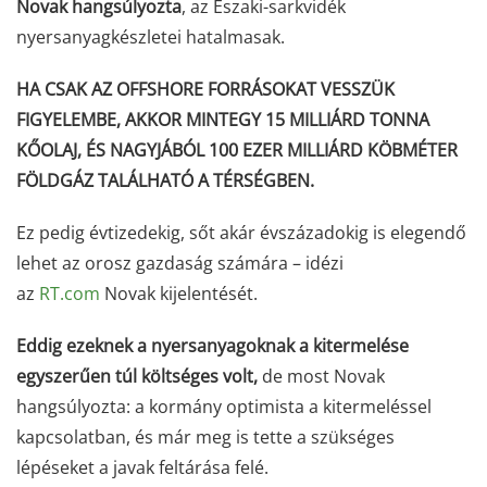
Novak hangsúlyozta
, az Északi-sarkvidék
nyersanyagkészletei hatalmasak.
HA CSAK AZ OFFSHORE FORRÁSOKAT VESSZÜK
FIGYELEMBE, AKKOR MINTEGY 15 MILLIÁRD TONNA
KŐOLAJ, ÉS NAGYJÁBÓL 100 EZER MILLIÁRD KÖBMÉTER
FÖLDGÁZ TALÁLHATÓ A TÉRSÉGBEN.
Ez pedig évtizedekig, sőt akár évszázadokig is elegendő
lehet az orosz gazdaság számára – idézi
az
RT.com
Novak kijelentését.
Eddig ezeknek a nyersanyagoknak a kitermelése
egyszerűen túl költséges volt,
de most Novak
hangsúlyozta: a kormány optimista a kitermeléssel
kapcsolatban, és már meg is tette a szükséges
lépéseket a javak feltárása felé.