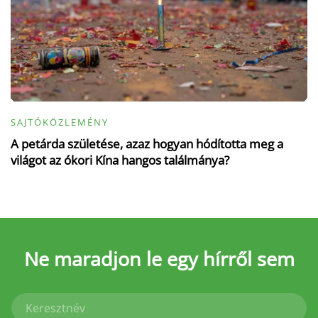
SAJTÓKÖZLEMÉNY
A petárda születése, azaz hogyan hódította meg a
világot az ókori Kína hangos találmánya?
Ne maradjon le
egy hírről sem