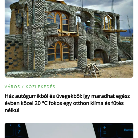
VÁROS / KÖZLEKEDÉS
Ház autógumikból és üvegekből: így maradhat egész
évben közel 20 °C fokos egy otthon klíma és fűtés
nélkül