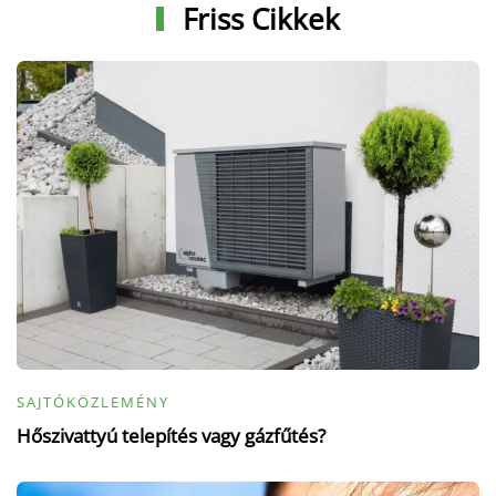
Friss Cikkek
SAJTÓKÖZLEMÉNY
Hőszivattyú telepítés vagy gázfűtés?