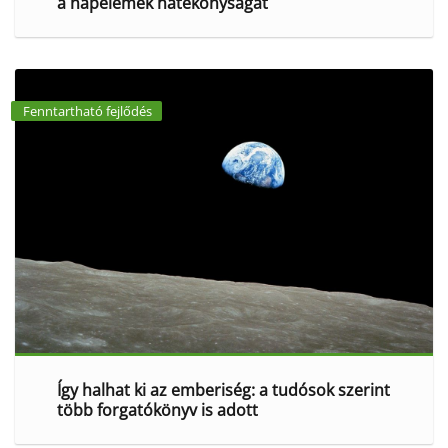
a napelemek hatékonyságát
Fenntartható fejlődés
Így halhat ki az emberiség: a tudósok szerint
több forgatókönyv is adott