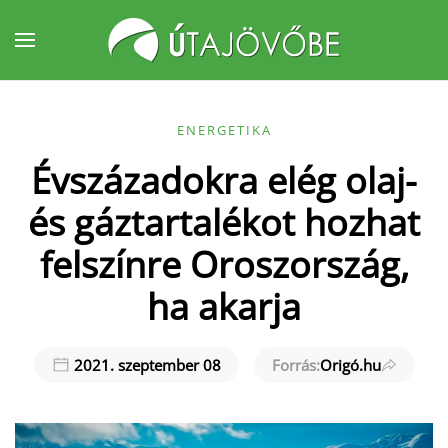
Fő tartalom átugrása
ENERGETIKA
Évszázadokra elég olaj-
és gáztartalékot hozhat
felszínre Oroszország,
ha akarja
2021. szeptember 08
Forrás:
Origó.hu