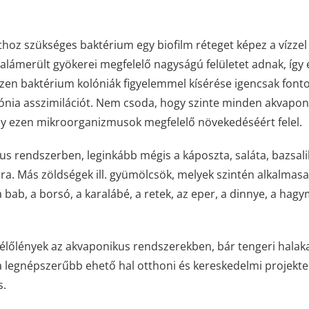
oz szükséges baktérium egy biofilm réteget képez a vízzel
 alámerült gyökerei megfelelő nagyságú felületet adnak, így 
en baktérium kolóniák figyelemmel kísérése igencsak fonto
nia asszimilációt. Nem csoda, hogy szinte minden akvapon
ely ezen mikroorganizmusok megfelelő növekedéséért felel.
us rendszerben, leginkább mégis a káposzta, saláta, bazsal
lra. Más zöldségek ill. gyümölcsök, melyek szintén alkalmas
ab, a borsó, a karalábé, a retek, az eper, a dinnye, a hagy
i élőlények az akvaponikus rendszerekben, bár tengeri halak
a a legnépszerűbb ehető hal otthoni és kereskedelmi projekt
s.