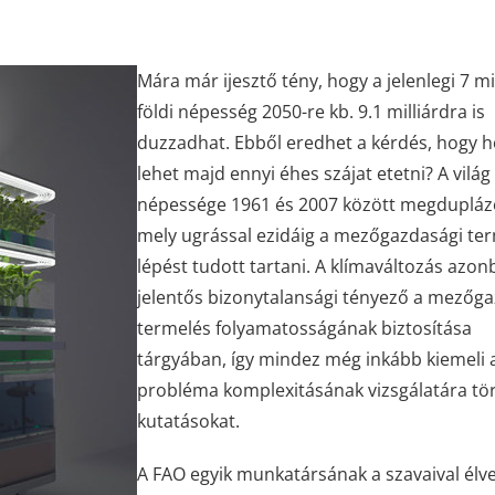
Mára már ijesztő tény, hogy a jelenlegi 7 mi
földi népesség 2050-re kb. 9.1 milliárdra is
duzzadhat. Ebből eredhet a kérdés, hogy 
lehet majd ennyi éhes szájat etetni? A világ
népessége 1961 és 2007 között megdupláz
mely ugrással ezidáig a mezőgazdasági te
lépést tudott tartani. A klímaváltozás azo
jelentős bizonytalansági tényező a mezőg
termelés folyamatosságának biztosítása
tárgyában, így mindez még inkább kiemeli 
probléma komplexitásának vizsgálatára tö
kutatásokat.
A FAO egyik munkatársának a szavaival élve