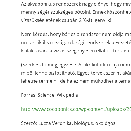
Az akvaponikus rendszerek nagy előnye, hogy mivel 
mennyiségét szükséges pótolni. Ennek köszönhet
vízszükségletének csupán 2 %-át igénylik!
Nem kérdés, hogy bár ez a rendszer nem oldja me
ún. vertikális mezőgazdasági rendszerek bevezet
kialakítására a vízzel szegényesen ellátott terület
(Szerkesztő megjegyzése: A cikk külföldi írója nem
miből lenne biztosítható. Egyes tervek szerint a
lehetne termelni, de ha ez nem működhet alternatí
Forrás: Science, Wikipedia
http://www.cocoponics.co/wp-content/uploads/2
Szerző: Lucza Veronika, biológus, ökológos