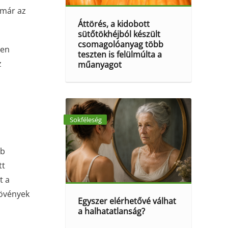
 már az
Áttörés, a kidobott
sütőtökhéjból készült
csomagolóanyag több
ben
teszten is felülmúlta a
z
műanyagot
Sokféleség
bb
tt
t a
növények
Egyszer elérhetővé válhat
a halhatatlanság?