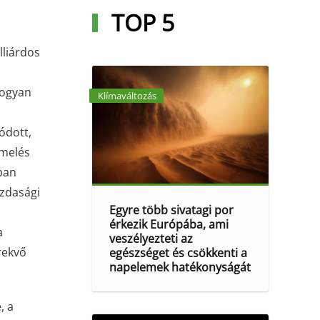
TOP 5
lliárdos
hogyan
Klímaváltozás
ódott,
rmelés
nban
azdasági
Egyre több sivatagi por
érkezik Európába, ami
a
veszélyezteti az
rekvő
egészséget és csökkenti a
napelemek hatékonyságát
, a