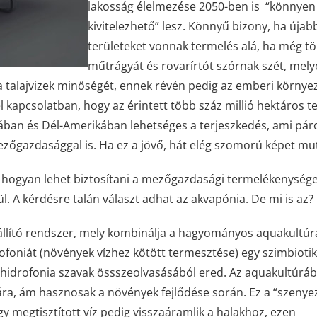
lakosság élelmezése 2050-ben is “könnyen
kivitelezhető” lesz. Könnyű bizony, ha újab
területeket vonnak termelés alá, ha még t
műtrágyát és rovarírtót szórnak szét, mely
 a talajvizek minőségét, ennek révén pedig az emberi környez
l kapcsolatban, hogy az érintett több száz millió hektáros te
rikában és Dél-Amerikában lehetséges a terjeszkedés, ami pá
mezőgazdasággal is. Ha ez a jövő, hát elég szomorú képet mu
k, hogyan lehet biztosítani a mezőgazdasági termelékenysége
. A kérdésre talán választ adhat az akvapónia. De mi is az?
őállító rendszer, mely kombinálja a hagyományos aquakultúr
rofoniát (növények vízhez kötött termesztése) egy szimbioti
s hidrofonia szavak össszeolvasásából ered. Az aquakultúrá
ra, ám hasznosak a növények fejlődése során. Ez a “szenyez
gy megtisztított víz pedig visszaáramlik a halakhoz, ezen