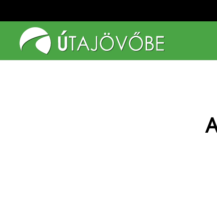
Fő tartalom átugrása
A