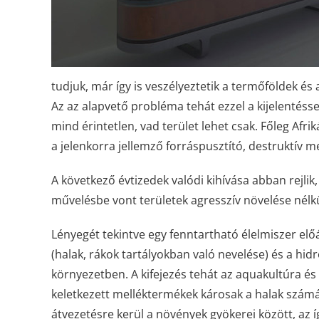
tudjuk, már így is veszélyeztetik a termőföldek és
Az az alapvető probléma tehát ezzel a kijelentésse
mind érintetlen, vad terület lehet csak. Főleg Af
a jelenkorra jellemző forráspusztító, destruktív 
A következő évtizedek valódi kihívása abban rejli
művelésbe vont területek agresszív növelése nélkül
Lényegét tekintve egy fenntartható élelmiszer el
(halak, rákok tartályokban való nevelése) és a hid
környezetben. A kifejezés tehát az aquakultúra é
keletkezett melléktermékek károsak a halak számá
átvezetésre kerül a növények gyökerei között, az í