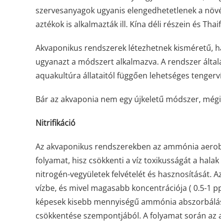
szervesanyagok ugyanis elengedhetetlenek a növ
aztékok is alkalmazták ill. Kína déli részein és Th
Akvaponikus rendszerek létezhetnek kisméretű, há
ugyanazt a módszert alkalmazva. A rendszer általá
aquakultúra állataitól függően lehetséges tengerví
Bár az akvaponia nem egy újkeletű módszer, mégi
Nitrifikáció
Az akvaponikus rendszerekben az ammónia aerob 
folyamat, hisz csökkenti a víz toxikusságát a hala
nitrogén-vegyületek felvételét és hasznosítását
vízbe, és mivel magasabb koncentrációja ( 0.5-1 
képesek kisebb mennyiségű ammónia abszorbálásár
csökkentése szempontjából. A folyamat során az 