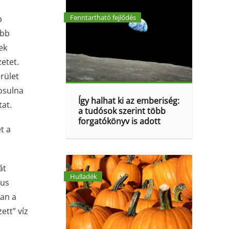
Fenntartható fejlődés
b
öbb
ek
etet.
rület
rosulna
Így halhat ki az emberiség:
tat.
a tudósok szerint több
forgatókönyv is adott
t a
át
Hulladék
kus
ban a
ett” víz