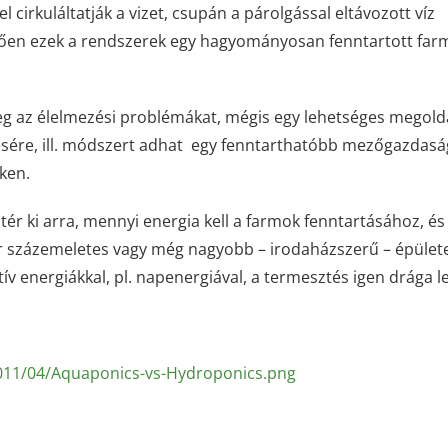
cirkuláltatják a vizet, csupán a párolgással eltávozott víz
ően ezek a rendszerek egy hagyományosan fenntartott far
g az élelmezési problémákat, mégis egy lehetséges megold
ésére, ill. módszert adhat egy fenntarthatóbb mezőgazdasá
eken.
 tér ki arra, mennyi energia kell a farmok fenntartásához, és
kár százemeletes vagy még nagyobb – irodaházszerű – épület
v energiákkal, pl. napenergiával, a termesztés igen drága l
011/04/Aquaponics-vs-Hydroponics.png