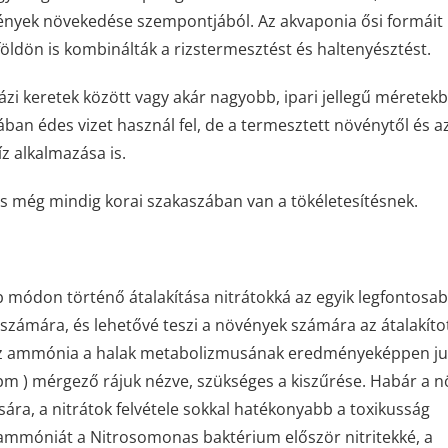
ények növekedése szempontjából. Az akvaponia ősi formáit
aiföldön is kombinálták a rizstermesztést és haltenyésztést.
zi keretek között vagy akár nagyobb, ipari jellegű méretek
ban édes vizet használ fel, de a termesztett növénytől és a
z alkalmazása is.
s még mindig korai szakaszában van a tökéletesítésnek.
módon történő átalakítása nitrátokká az egyik legfontosa
k számára, és lehetővé teszi a növények számára az átalakíto
. Az ammónia a halak metabolizmusának eredményeképpen ju
ppm ) mérgező rájuk nézve, szükséges a kiszűrése. Habár a 
a, a nitrátok felvétele sokkal hatékonyabb a toxikusság
ammóniát a Nitrosomonas baktérium először nitritekké, a