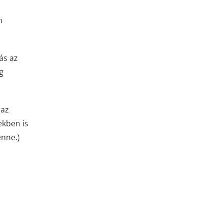
m
ás az
g
 az
ekben is
enne.)