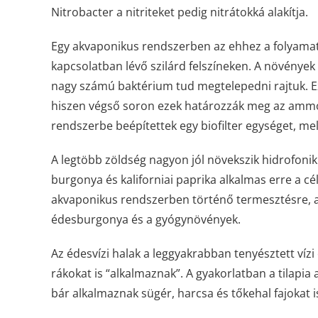
Nitrobacter a nitriteket pedig nitrátokká alakítja.
Egy akvaponikus rendszerben az ehhez a folyamath
kapcsolatban lévő szilárd felszíneken. A növények
nagy számú baktérium tud megtelepedni rajtuk. Ez
hiszen végső soron ezek határozzák meg az ammó
rendszerbe beépítettek egy biofilter egységet, m
A legtöbb zöldség nagyon jól növekszik hidrofonik
burgonya és kaliforniai paprika alkalmas erre a cé
akvaponikus rendszerben történő termesztésre, a b
édesburgonya és a gyógynövények.
Az édesvízi halak a leggyakrabban tenyésztett víz
rákokat is “alkalmaznak”. A gyakorlatban a tilapi
bár alkalmaznak sügér, harcsa és tőkehal fajokat i