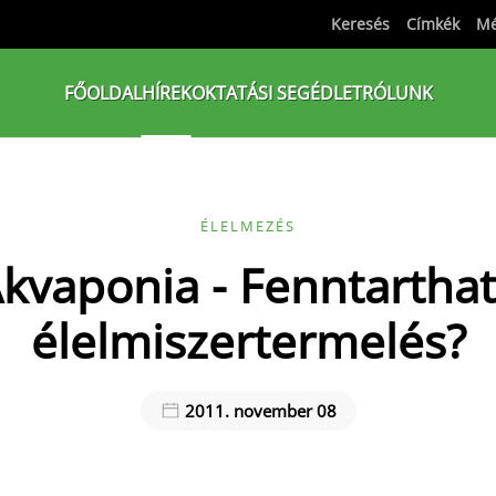
Keresés
Címkék
Mé
FŐOLDAL
HÍREK
OKTATÁSI SEGÉDLET
RÓLUNK
ÉLELMEZÉS
kvaponia - Fenntartha
élelmiszertermelés?
2011. november 08