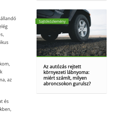
 állandó
Sajtóközlemény
elég
s,
ikus
ikom,
Az autózás rejtett
ak
környezeti lábnyoma:
miért számít, milyen
ma, az
abroncsokon gurulsz?
at és
ekben,