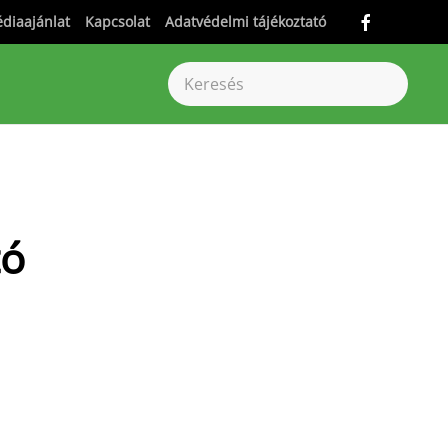
diaajánlat
Kapcsolat
Adatvédelmi tájékoztató
tó