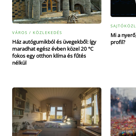
SAJTÓKÖZ
VÁROS / KÖZLEKEDÉS
Mi a nyerő,
Ház autógumikból és üvegekből: így
profil?
maradhat egész évben közel 20 °C
fokos egy otthon klíma és fűtés
nélkül