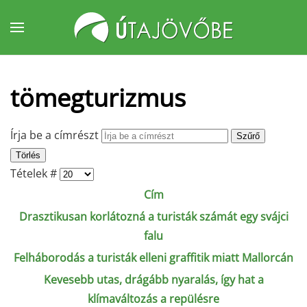
Fő tartalom átugrása
tömegturizmus
Írja be a címrészt
Szűrő
Törlés
Tételek #
Cím
Drasztikusan korlátozná a turisták számát egy svájci
falu
Felháborodás a turisták elleni graffitik miatt Mallorcán
Kevesebb utas, drágább nyaralás, így hat a
klímaváltozás a repülésre