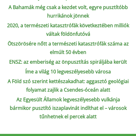
A Bahamák még csak a kezdet volt, egyre pusztítóbb
hurrikánok jönnek
2020, a természeti katasztrófák következtében milliók
váltak földönfutóvá
Ötszörösére nőtt a természeti katasztrófák száma az
elmúlt 50 évben
ENSZ: az emberiség az önpusztítás spiráljába került
Íme a világ 10 legveszélyesebb városa
A Föld szó szerint kettészakadhat: aggasztó geológiai
folyamat zajlik a Csendes-óceán alatt
Az Egyesült Államok legveszélyesebb vulkánja
bármikor pusztító iszaplavinát indíthat el – városok
tűnhetnek el percek alatt