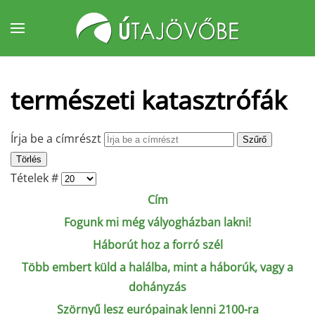
Fő tartalom átugrása
természeti katasztrófák
Írja be a címrészt
Szűrő
Törlés
Tételek #
Cím
Fogunk mi még vályogházban lakni!
Háborút hoz a forró szél
Több embert küld a halálba, mint a háborúk, vagy a
dohányzás
Szörnyű lesz európainak lenni 2100-ra